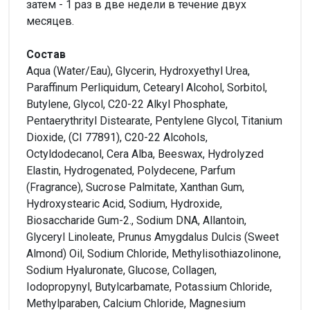
затем - 1 раз в две недели в течение двух
месяцев.
Состав
Aqua (Water/Eau), Glycerin, Hydroxyethyl Urea,
Paraffinum Perliquidum, Cetearyl Alcohol, Sorbitol,
Butylene, Glycol, C20-22 Alkyl Phosphate,
Pentaerythrityl Distearate, Pentylene Glycol, Titanium
Dioxide, (CI 77891), C20-22 Alcohols,
Octyldodecanol, Cera Alba, Beeswax, Hydrolyzed
Elastin, Hydrogenated, Polydecene, Parfum
(Fragrance), Sucrose Palmitate, Xanthan Gum,
Hydroxystearic Acid, Sodium, Hydroxide,
Biosaccharide Gum-2., Sodium DNA, Allantoin,
Glyceryl Linoleate, Prunus Amygdalus Dulcis (Sweet
Almond) Oil, Sodium Chloride, Methylisothiazolinone,
Sodium Hyaluronate, Glucose, Collagen,
Iodopropynyl, Butylcarbamate, Potassium Chloride,
Methylparaben, Calcium Chloride, Magnesium