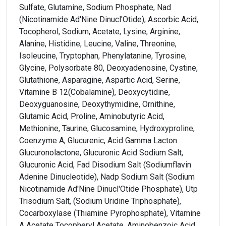
Sulfate, Glutamine, Sodium Phosphate, Nad
(Nicotinamide Ad'Nine Dinucl'Otide), Ascorbic Acid,
Tocopherol, Sodium, Acetate, Lysine, Arginine,
Alanine, Histidine, Leucine, Valine, Threonine,
Isoleucine, Tryptophan, Phenylatanine, Tyrosine,
Glycine, Polysorbate 80, Deoxyadenosine, Cystine,
Glutathione, Asparagine, Aspartic Acid, Serine,
Vitamine B 12(Cobalamine), Deoxycytidine,
Deoxyguanosine, Deoxythymidine, Ornithine,
Glutamic Acid, Proline, Aminobutyric Acid,
Methionine, Taurine, Glucosamine, Hydroxyproline,
Coenzyme A, Glucurenic, Acid Gamma Lacton
Glucuronolactone, Glucuronic Acid Sodium Salt,
Glucuronic Acid, Fad Disodium Salt (Sodiumflavin
Adenine Dinucleotide), Nadp Sodium Salt (Sodium
Nicotinamide Ad'Nine Dinucl'Otide Phosphate), Utp
Trisodium Salt, (Sodium Uridine Triphosphate),
Cocarboxylase (Thiamine Pyrophosphate), Vitamine
A Acetate Tocopheryl Acetate, Aminobenzoic Acid