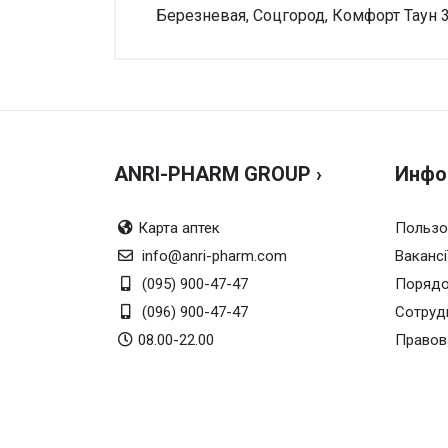
Березневая, Соцгород, Комфорт Таун 3
Внимание!
Нет отзывов
ANRI-PHARM GROUP ›
Инфо
Карта аптек
Пользо
info@anri-pharm.com
Вакансі
(095) 900-47-47
Порядо
(096) 900-47-47
Сотруд
08.00-22.00
Правов