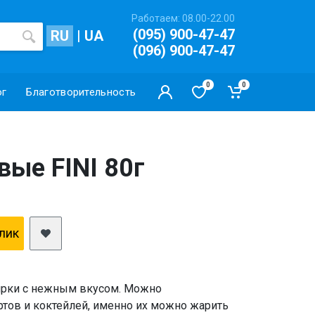
Работаем: 08.00-22.00
(095) 900-47-47
RU
|
UA
(096) 900-47-47
0
0
ог
Благотворительность
ые FINI 80г
клик
ирки с нежным вкусом. Можно
ртов и коктейлей, именно их можно жарить