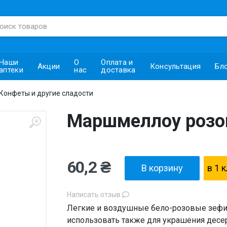
Наши
О
Оплата и
Акции
Консультация
Бл
аптеки
нас
доставка
Конфеты и другие сладости
Маршмеллоу розов
60,2 ₴
В корзину
в 1 
Написать отзыв
Легкие и воздушные бело-розовые зеф
использовать также для украшения десе