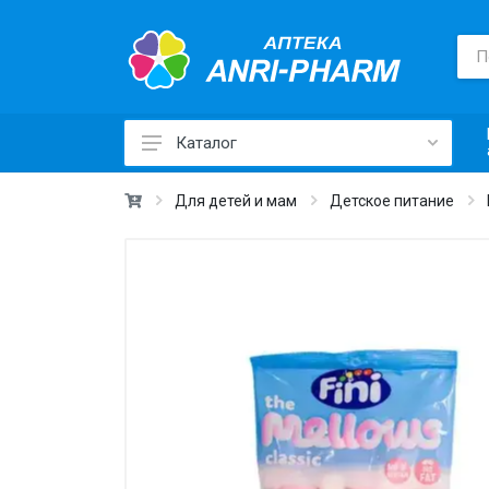
Каталог
Лекарственные средства ›
Для детей и мам
Детское питание
Товары для здоровья ›
Медицинские товары и техника ›
Лечебная косметика ›
Красота и уход ›
Витамины и добавки ›
Ежедневная гигиена ›
Для детей и мам ›