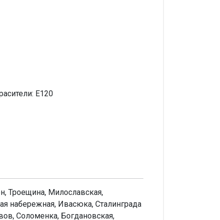
красители: Е120
н, Троещина, Милославская,
кая набережная, Ивасюка, Сталинграда
вов, Соломенка, Богдановская,