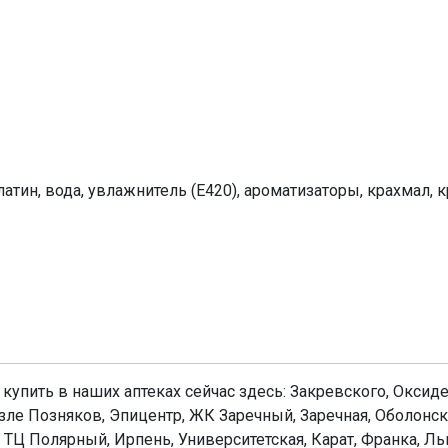
атин, вода, увлажнитель (Е420), ароматизаторы, крахмал, 
упить в наших аптеках сейчас здесь: Закревского, Оксиде
зле Позняков, Эпицентр, ЖК Заречный, Заречная, Оболонс
 ТЦ Полярный, Ирпень, Университетская, Карат, Франка, Ль