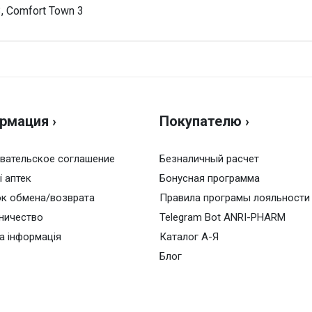
, Comfort Town 3
Н
Оц
рмация ›
Покупателю ›
Ва
вательское соглашение
Безналичный расчет
ї аптек
Бонусная программа
к обмена/возврата
Правила програмы лояльности
ничество
Telegram Bot ANRI-PHARM
а інформація
Каталог А-Я
Блог