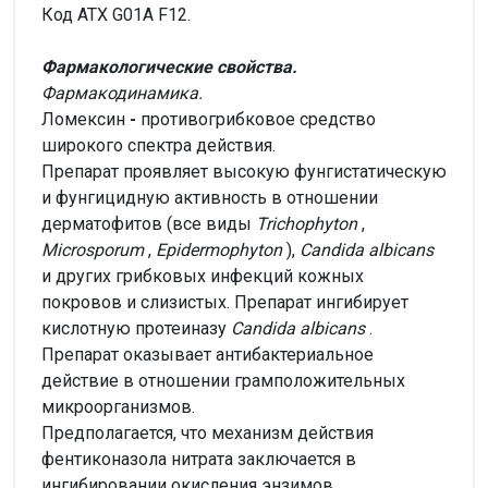
Код ATX G01A F12.
Фармакологические свойства.
Фармакодинамика.
Ломексин
-
противогрибковое средство
широкого спектра действия.
Препарат проявляет высокую фунгистатическую
и фунгицидную активность в отношении
дерматофитов (все виды
Trichophyton
,
Microsporum
,
Epidermophyton
),
Candida albicans
и других грибковых инфекций кожных
покровов и слизистых. Препарат ингибирует
кислотную протеиназу
Candida albicans
.
Препарат оказывает антибактериальное
действие в отношении грамположительных
микроорганизмов.
Предполагается, что механизм действия
фентиконазола нитрата заключается в
ингибировании окисления энзимов