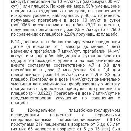
мг/сут), прегабалин по 10 мг/кг/сут (максимум 600 мг/
сут) ) или плацебо. По крайней мере, 50% уменьшение
парциальных судорожных приступов, по сравнению с
исходным уровнем, наблюдалось у 40,6% пациентов,
получавших прегабалин в дозе 10 мг/кг в сутки
(р=0,0068 по сравнению с плацебо), 29,1% пациентов,
получавших прегабалин в дозе 2,5 мг/кг/сут (р=0,2600
по сравнению с плацебо) и 22,6% получавших плацебо.
В 14-дневном плацебо-контролируемом исследовании
детям (в возрасте от 1 месяца до менее 4 лет)
назначали прегабалин 7 мг/кг/сут, прегабалин 14 мг/
кг/сут или плацебо. Медианная суточная частота
судорог на исходном уровне и на заключительном
визите составляла соответственно 4,7 и 3,8 для
прегабалина в дозе 7 мг/кг/сутки, 5,4 и 1,4 для
прегабалина в дозе 14 мг/кг/сутки и 2 ,9 и 2,3 для
плацебо. Прегабалин в дозе 14 мг/кг/сут значительно
уменьшал логарифмически преобразованную частоту
парциальных судорожных приступов по сравнению с
плацебо (p = 0,0223); Прегабалин в дозе 7 мг/кг/сут не
продемонстрировал улучшение по сравнению с
плацебо.
В 12-недельном плацебо-контролируемом
исследовании пациентов с первичными
генерализованными тонико-клоническими (ПГТК)
приступами 219 пациентам в возрасте от 5 до 65 лет
(из них 66 человек в возрасте от 5 до 16 лет) был