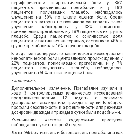
периферической нейропатической боли у 35%
пациентов, применявших прегабалин, и у 18%
пациентов, получавших плацебо, наблюдалось
улучшение на 50% по шкале оценки боли. Среди
пациентов, у которых не возникала сонливость, такое
улучшение наблюдалось у 33% пациентов,
применявших прегабалин, и у 18% пациентов из группы
плацебо. Среди пациентов с сонливостью доля
пациентов, ответивших на терапию, составляла 48% в
группе прегабалина и 16% в группе плацебо.
В ходе контролируемого клинического исследования
нейропатической боли центрального происхождения у
22% пациентов, применявших прегабалин, и у 7%
пациентов, получавших плацебо, наблюдалось
улучшение на 50% по шкале оценки боли.
-
эпилепсия.
Дополнительное излечение.
Прегабалин изучали в
ходе 3 контролируемых клинических исследований
продолжительностью 12 недель с режимом
дозирования дважды или трижды в сутки. В общем,
профили безопасности и эффективности для режимов
дозировки дважды и трижды в сутки были подобными.
Уменьшение частоты судорожных приступов
наблюдалось уже на первой неделе.
Дети.
Эффективность и безопасность прегабалина как