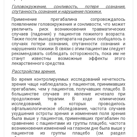
Головокружение, сонливость, потеря сознания,
спутанность сознания и нарушение психики.
Применение прегабалина сопровождалось
появлением головокружения и сонливости, что может
увеличить риск возникновения травматических
случаев (падения) у пациентов пожилого возраста.
Также после выхода препарата на рынок сообщалось о
случаях потери сознания, спутанности сознания и
нарушениях психики. В связи с этим пациентам следует
рекомендовать соблюдать осторожность, пока им не
станут известны возможные эффекты этого
лекарственного средства.
Расстройства зрения.
Во время контролируемых исследований нечеткость
зрения чаще наблюдалась у пациентов, принимавших
прегабалин, чем у пациентов, получавших плацебо. В
большинстве случаев это явление исчезало при
продолжении терапии. В ходе клинических
исследований, в которых проводилось
офтальмологическое обследование, частота случаев
ухудшения остроты зрения и изменения поля зрения
была выше у пациентов, применявших прегабалин по
сравнению с пациентами из группы плацебо; частота
возникновения изменений на глазном дне была выше у
пациентов из группы плацебо (см. раздел