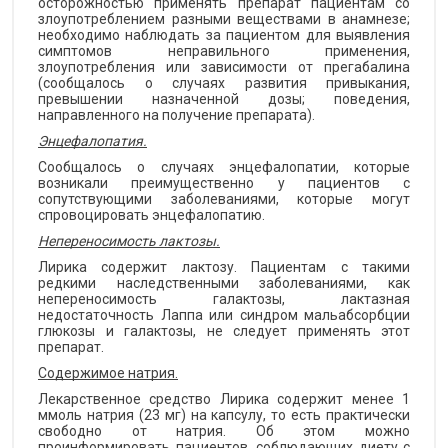
осторожностью применять препарат пациентам со
злоупотреблением разными веществами в анамнезе;
необходимо наблюдать за пациентом для выявления
симптомов неправильного применения,
злоупотребления или зависимости от прегабалина
(сообщалось о случаях развития привыкания,
превышении назначенной дозы; поведения,
направленного на получение препарата).
Энцефалопатия.
Сообщалось о случаях энцефалопатии, которые
возникали преимущественно у пациентов с
сопутствующими заболеваниями, которые могут
спровоцировать энцефалопатию.
Непереносимость лактозы.
Лирика содержит лактозу. Пациентам с такими
редкими наследственными заболеваниями, как
непереносимость галактозы, лактазная
недостаточность Лаппа или синдром мальабсорбции
глюкозы и галактозы, не следует применять этот
препарат.
Содержимое натрия.
Лекарственное средство Лирика содержит менее 1
ммоль натрия (23 мг) на капсулу, то есть практически
свободно от натрия. Об этом можно
проинформировать пациентов, соблюдающих диету с