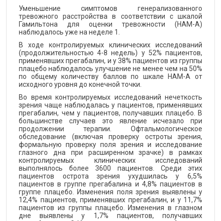
Уменьшение симптомов генерализованного
тревожного расстройства в соответствии с шкалой
Гамильтона для оценки тревожности (HAM-A)
наблюдалось уже на неделе 1.
В ходе контролируемых клинических исследований
(продолжительностью 4-8 недель) у 52% пациентов,
применявших прегабалин, и у 38% пациентов из группы
плацебо наблюдалось улучшение не менее чем на 50%
по общему количеству баллов по шкале HAM-A от
исходного уровня до конечной точки.
Во время контролируемых исследований нечеткость
зрения чаще наблюдалась у пациентов, применявших
прегабалин, чем у пациентов, получавших плацебо. В
большинстве случаев это явление исчезало при
продолжении терапии. Офтальмологическое
обследование (включая проверку остроты зрения,
формальную проверку поля зрения и исследование
глазного дна при расширенном зрачке) в рамках
контролируемых клинических исследований
выполнялось более 3600 пациентов. Среди этих
пациентов острота зрения ухудшилась у 6,5%
пациентов в группе прегабалина и 4,8% пациентов в
группе плацебо. Изменения поля зрения выявлены у
12,4% пациентов, применявших прегабалин, и у 11,7%
пациентов из группы плацебо. Изменения в глазном
дне выявлены у 1,7% пациентов, получавших