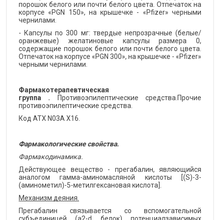
порошок белого или почти белого цвета. Отпечаток на
корпусе «PGN 150», на крышечке - «Pfizer» черными
чернилами.
- Капсулы по 300 мг: твердые непрозрачные (белые/
оранжевые) желатиновые капсулы размера 0,
содержащие порошок белого или почти белого цвета.
Отпечаток на корпусе «PGN 300», на крышечке - «Pfizer»
черными чернилами.
Фармакотерапевтическая
группа
.
Противоэпилептические средства.Прочие
противоэпилептические средства.
Код ATX N03A X16.
Фармакологические свойства.
Фармакодинамика.
Действующее вещество - прегабалин, являющийся
аналогом гамма-аминомасляной кислоты [(S)-3-
(аминометил)-5-метилгексановая кислота].
Механизм деяния.
Прегабалин связывается со вспомогательной
субъединицей (a2-d белок) потенциалзависимых