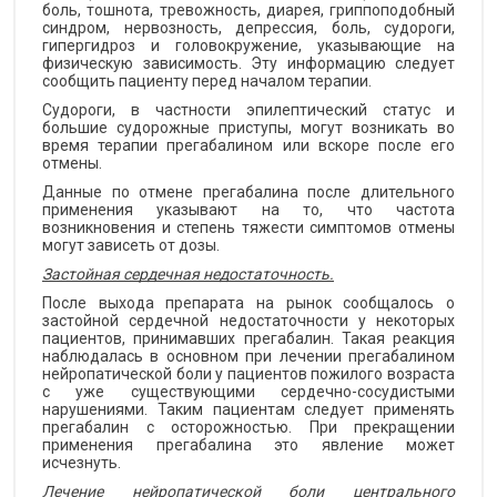
боль, тошнота, тревожность, диарея, гриппоподобный
синдром, нервозность, депрессия, боль, судороги,
гипергидроз и головокружение, указывающие на
физическую зависимость. Эту информацию следует
сообщить пациенту перед началом терапии.
Судороги, в частности эпилептический статус и
большие судорожные приступы, могут возникать во
время терапии прегабалином или вскоре после его
отмены.
Данные по отмене прегабалина после длительного
применения указывают на то, что частота
возникновения и степень тяжести симптомов отмены
могут зависеть от дозы.
Застойная сердечная недостаточность.
После выхода препарата на рынок сообщалось о
застойной сердечной недостаточности у некоторых
пациентов, принимавших прегабалин. Такая реакция
наблюдалась в основном при лечении прегабалином
нейропатической боли у пациентов пожилого возраста
с уже существующими сердечно-сосудистыми
нарушениями. Таким пациентам следует применять
прегабалин с осторожностью. При прекращении
применения прегабалина это явление может
исчезнуть.
Лечение нейропатической боли центрального