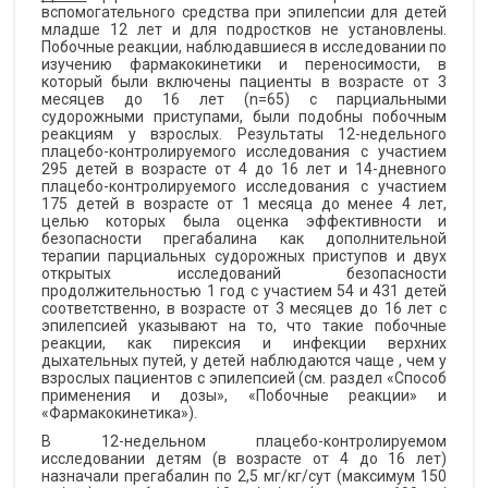
вспомогательного средства при эпилепсии для детей
младше 12 лет и для подростков не установлены.
Побочные реакции, наблюдавшиеся в исследовании по
изучению фармакокинетики и переносимости, в
который были включены пациенты в возрасте от 3
месяцев до 16 лет (n=65) с парциальными
судорожными приступами, были подобны побочным
реакциям у взрослых. Результаты 12-недельного
плацебо-контролируемого исследования с участием
295 детей в возрасте от 4 до 16 лет и 14-дневного
плацебо-контролируемого исследования с участием
175 детей в возрасте от 1 месяца до менее 4 лет,
целью которых была оценка эффективности и
безопасности прегабалина как дополнительной
терапии парциальных судорожных приступов и двух
открытых исследований безопасности
продолжительностью 1 год с участием 54 и 431 детей
соответственно, в возрасте от 3 месяцев до 16 лет с
эпилепсией указывают на то, что такие побочные
реакции, как пирексия и инфекции верхних
дыхательных путей, у детей наблюдаются чаще , чем у
взрослых пациентов с эпилепсией (см. раздел «Способ
применения и дозы», «Побочные реакции» и
«Фармакокинетика»).
В 12-недельном плацебо-контролируемом
исследовании детям (в возрасте от 4 до 16 лет)
назначали прегабалин по 2,5 мг/кг/сут (максимум 150