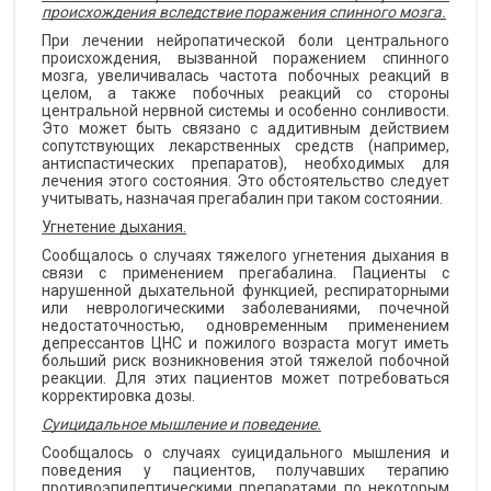
происхождения вследствие поражения спинного мозга.
При лечении нейропатической боли центрального
происхождения, вызванной поражением спинного
мозга, увеличивалась частота побочных реакций в
целом, а также побочных реакций со стороны
центральной нервной системы и особенно сонливости.
Это может быть связано с аддитивным действием
сопутствующих лекарственных средств (например,
антиспастических препаратов), необходимых для
лечения этого состояния. Это обстоятельство следует
учитывать, назначая прегабалин при таком состоянии.
Угнетение дыхания.
Сообщалось о случаях тяжелого угнетения дыхания в
связи с применением прегабалина. Пациенты с
нарушенной дыхательной функцией, респираторными
или неврологическими заболеваниями, почечной
недостаточностью, одновременным применением
депрессантов ЦНС и пожилого возраста могут иметь
больший риск возникновения этой тяжелой побочной
реакции. Для этих пациентов может потребоваться
корректировка дозы.
Суицидальное мышление и поведение.
Сообщалось о случаях суицидального мышления и
поведения у пациентов, получавших терапию
противоэпилептическими препаратами по некоторым