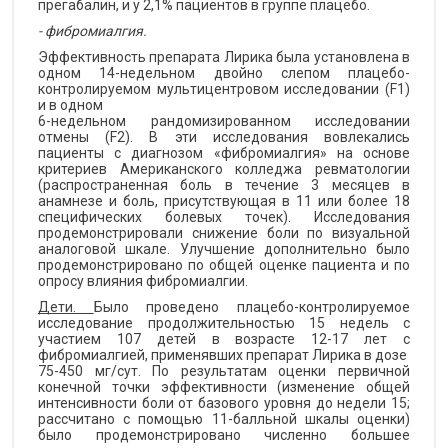
прегабалин, и у 2,1% пациентов в группе плацебо.
- фибромиалгия.
Эффективность препарата Лирика была установлена в
одном 14-недельном двойно слепом плацебо-
контролируемом мультицентровом исследовании (F1)
и в одном
6-недельном рандомизированном исследовании
отмены (F2). В эти исследования вовлекались
пациенты с диагнозом «фибромиалгия» на основе
критериев Американского колледжа ревматологии
(распространенная боль в течение 3 месяцев в
анамнезе и боль, присутствующая в 11 или более 18
специфических болевых точек). Исследования
продемонстрировали снижение боли по визуальной
аналоговой шкале. Улучшение дополнительно было
продемонстрировано по общей оценке пациента и по
опросу влияния фибромиалгии.
Дети.
Было проведено плацебо-контролируемое
исследование продолжительностью 15 недель с
участием 107 детей в возрасте 12-17 лет с
фибромиалгией, применявших препарат Лирика в дозе
75-450 мг/сут. По результатам оценки первичной
конечной точки эффективности (изменение общей
интенсивности боли от базового уровня до недели 15;
рассчитано с помощью 11-балльной шкалы оценки)
было продемонстрировано численно большее