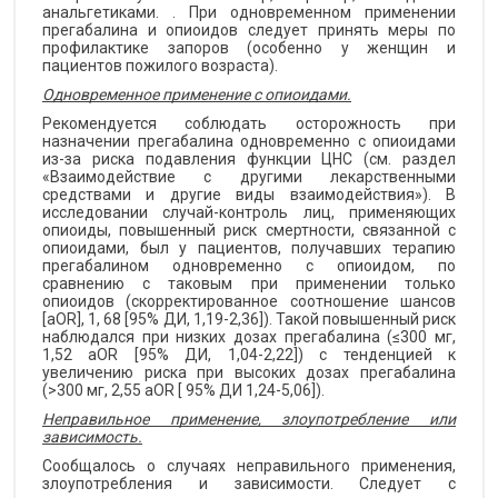
анальгетиками. . При одновременном применении
прегабалина и опиоидов следует принять меры по
профилактике запоров (особенно у женщин и
пациентов пожилого возраста).
Одновременное применение с опиоидами.
Рекомендуется соблюдать осторожность при
назначении прегабалина одновременно с опиоидами
из-за риска подавления функции ЦНС (см. раздел
«Взаимодействие с другими лекарственными
средствами и другие виды взаимодействия»). В
исследовании случай-контроль лиц, применяющих
опиоиды, повышенный риск смертности, связанной с
опиоидами, был у пациентов, получавших терапию
прегабалином одновременно с опиоидом, по
сравнению с таковым при применении только
опиоидов (скорректированное соотношение шансов
[aOR], 1, 68 [95% ДИ, 1,19-2,36]). Такой повышенный риск
наблюдался при низких дозах прегабалина (≤300 мг,
1,52 aOR [95% ДИ, 1,04-2,22]) с тенденцией к
увеличению риска при высоких дозах прегабалина
(>300 мг, 2,55 aOR [ 95% ДИ 1,24-5,06]).
Неправильное применение, злоупотребление или
зависимость.
Сообщалось о случаях неправильного применения,
злоупотребления и зависимости. Следует с