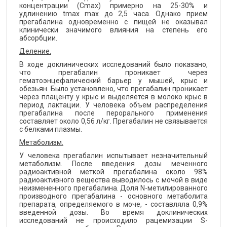
концентрации (Cmax) примерно на 25-30% и
удлинению tmax max до 2,5 часа. Однако прием
прегабалина одновременно с пищей не оказывал
клинически значимого влияния на степень его
абсорбции.
Деление.
В ходе доклинических исследований было показано,
что прегабалин проникает через
гематоэнцефалический барьер у мышей, крыс и
обезьян. Было установлено, что прегабалин проникает
через плаценту у крыс и выделяется в молоко крыс в
период лактации. У человека объем распределения
прегабалина после перорального применения
составляет около 0,56 л/кг. Прегабалин не связывается
с белками плазмы.
Метаболизм.
У человека прегабалин испытывает незначительный
метаболизм. После введения дозы меченного
радиоактивной меткой прегабалина около 98%
радиоактивного вещества выводилось с мочой в виде
неизмененного прегабалина. Доля N-метилированного
производного прегабалина - основного метаболита
препарата, определяемого в моче, - составляла 0,9%
введенной дозы. Во время доклинических
исследований не происходило рацемизации S-