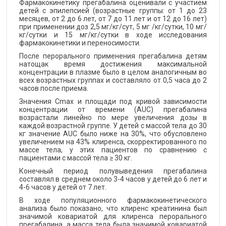
Фармакокинетику прегабалина оценивали с участием
детей с эпилепсией (возрастные группы: от 1 до 23
месяцев, от 2 до 6 лет, от 7 до 11 лет и от 12 до 16 лет)
при применении доз 2,5 мг/кг/сут, 5 мг /кг/сутки, 10 мг/
кг/сутки и 15 мг/кг/сутки в ходе исследования
фармакокинетики и переносимости.
После перорального применения прегабалина детям
натощак время достижения максимальной
концентрации в плазме было в целом аналогичным во
всех возрастных группах и составляло от 0,5 часа до 2
часов после приема.
Значения Cmax и площади под кривой зависимости
концентрации от времени (AUC) прегабалина
возрастали линейно по мере увеличения дозы в
каждой возрастной группе. У детей с массой тела до 30
кг значение AUC было ниже на 30%, что обусловлено
увеличением на 43% клиренса, скорректированного по
массе тела, у этих пациентов по сравнению с
пациентами с массой тела ≥ 30 кг.
Конечный период полувыведения прегабалина
составлял в среднем около 3-4 часов у детей до 6 лет и
4-6 часов у детей от 7 лет.
В ходе популяционного фармакокинетического
анализа было показано, что клиренс креатинина был
значимой ковариатой для клиренса перорального
прегабалина, а масса тела была значимой ковариатой