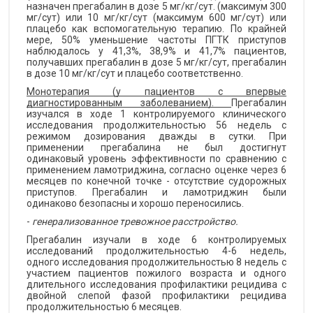
назначен прегабалин в дозе 5 мг/кг/сут. (максимум 300
мг/сут) или 10 мг/кг/сут (максимум 600 мг/сут) или
плацебо как вспомогательную терапию. По крайней
мере, 50% уменьшение частоты ПГТК приступов
наблюдалось у 41,3%, 38,9% и 41,7% пациентов,
получавших прегабалин в дозе 5 мг/кг/сут, прегабалин
в дозе 10 мг/кг/сут и плацебо соответственно.
Монотерапия (у пациентов с впервые
диагностированным заболеванием).
Прегабалин
изучался в ходе 1 контролируемого клинического
исследования продолжительностью 56 недель с
режимом дозирования дважды в сутки. При
применении прегабалина не был достигнут
одинаковый уровень эффективности по сравнению с
применением ламотриджина, согласно оценке через 6
месяцев по конечной точке - отсутствие судорожных
приступов. Прегабалин и ламотриджин были
одинаково безопасны и хорошо переносились.
-
генерализованное тревожное расстройство.
Прегабалин изучали в ходе 6 контролируемых
исследований продолжительностью 4-6 недель,
одного исследования продолжительностью 8 недель с
участием пациентов пожилого возраста и одного
длительного исследования профилактики рецидива с
двойной слепой фазой профилактики рецидива
продолжительностью 6 месяцев.