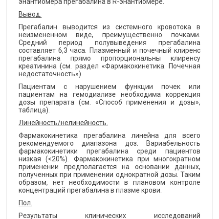
энантиомера прегабалина в R-энантиомере.
Вывод.
Прегабалин выводится из системного кровотока в
неизмененном виде, преимущественно почками.
Средний период полувыведения прегабалина
составляет 6,3 часа. Плазменный и почечный клиренс
прегабалина прямо пропорциональны клиренсу
креатинина (см. раздел «Фармакокинетика. Почечная
недостаточность»).
Пациентам с нарушением функции почек или
пациентам на гемодиализе необходима коррекция
дозы препарата (см. «Способ применения и дозы»,
таблица).
Линейность/нелинейность.
Фармакокинетика прегабалина линейна для всего
рекомендуемого диапазона доз. Вариабельность
фармакокинетики прегабалина среди пациентов
низкая (<20%). Фармакокинетика при многократном
применении предполагается на основании данных,
полученных при применении однократной дозы. Таким
образом, нет необходимости в плановом контроле
концентраций прегабалина в плазме крови.
Пол.
Результаты клинических исследований