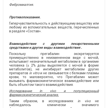
Фибромиалгия.
Противопоказания.
Гиперчувствительность к действующему веществу или
любому из вспомогательных веществ, перечисленных
в разделе «Состав».
Взаимодействие с другими лекарственными
средствами и другие виды взаимодействия
.
Поскольку прегабалин экскретируется
преимущественно в неизмененном виде с мочой,
испытывает незначительный метаболизм в организме
человека (≤ 2% дозы выделяется с мочой в форме
метаболитов), не ингибирует метаболизм других
препаратов
in vitro
и не связывается с белками плазмы
крови, то маловероятно, что Прегабалин может
вызывать фармакокинетическое взаимодействие или
быть объектом такого взаимодействия.
Исследование in vivo и популяционный
фармакокинетический анализ.
Таким образом, в исследованиях
in vivo
не
наблюдалось клинически значимого