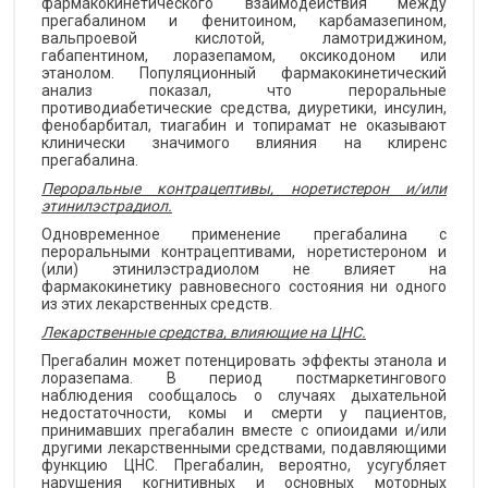
фармакокинетического взаимодействия между
прегабалином и фенитоином, карбамазепином,
вальпроевой кислотой, ламотриджином,
габапентином, лоразепамом, оксикодоном или
этанолом. Популяционный фармакокинетический
анализ показал, что пероральные
противодиабетические средства, диуретики, инсулин,
фенобарбитал, тиагабин и топирамат не оказывают
клинически значимого влияния на клиренс
прегабалина.
Пероральные контрацептивы, норетистерон и/или
этинилэстрадиол.
Одновременное применение прегабалина с
пероральными контрацептивами, норетистероном и
(или) этинилэстрадиолом не влияет на
фармакокинетику равновесного состояния ни одного
из этих лекарственных средств.
Лекарственные средства, влияющие на ЦНС.
Прегабалин может потенцировать эффекты этанола и
лоразепама. В период постмаркетингового
наблюдения сообщалось о случаях дыхательной
недостаточности, комы и смерти у пациентов,
принимавших прегабалин вместе с опиоидами и/или
другими лекарственными средствами, подавляющими
функцию ЦНС. Прегабалин, вероятно, усугубляет
нарушения когнитивных и основных моторных