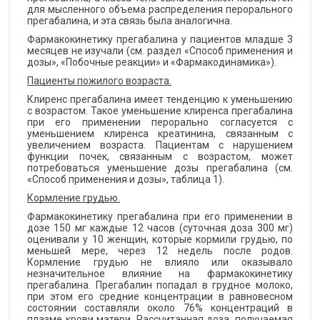
для мысленного объема распределения перорального
прегабалина, и эта связь была аналогична.
Фармакокинетику прегабалина у пациентов младше 3
месяцев не изучали (см. раздел «Способ применения и
дозы», «Побочные реакции» и «Фармакодинамика»).
Пациенты пожилого возраста.
Клиренс прегабалина имеет тенденцию к уменьшению
с возрастом. Такое уменьшение клиренса прегабалина
при его применении перорально согласуется с
уменьшением клиренса креатинина, связанным с
увеличением возраста. Пациентам с нарушением
функции почек, связанным с возрастом, может
потребоваться уменьшение дозы прегабалина (см.
«Способ применения и дозы», таблица 1).
Кормление грудью.
Фармакокинетику прегабалина при его применении в
дозе 150 мг каждые 12 часов (суточная доза 300 мг)
оценивали у 10 женщин, которые кормили грудью, по
меньшей мере, через 12 недель после родов.
Кормление грудью не влияло или оказывало
незначительное влияние на фармакокинетику
прегабалина. Прегабалин попадал в грудное молоко,
при этом его средние концентрации в равновесном
состоянии составляли около 76% концентраций в
плазме крови матери. Рассчитанная доза, получаемая