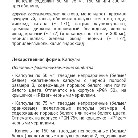
1 капсула содержит 50 мг, 75 мг, 150 мг или 300 мг
прегабалина;
другие составляющие:
лактоза, моногидрат; крахмал
кукурузный; тальк; оболочка капсулы: желатин, вода,
диоксид титана (Е 171), натрия лаурилсульфат,
кремния диоксид коллоидный безводный, железа
оксид красный (Е 172) (для капсул по 75 мг и 300 мг);
чернил:шеллак, железа оксид черный (Е 172),
пропиленгликоль, калия гидроксид.
Лекарственная форма.
Капсулы.
Основные физико-химические свойства.
- Капсулы по 50 мг: твердые непрозрачные (белые/
белые) желатиновые капсулы с черной полосой
размера 3, содержащие порошок белого или почти
белого цвета. Отпечаток на корпусе «PGN 50», на
крышечке - «Pfizer» черными чернилами.
- Капсулы по 75 мг: твердые непрозрачные (белые/
оранжевые) желатиновые капсулы размера 4,
содержащие порошок белого или почти белого цвета.
Отпечаток на корпусе «PGN 75», на крышечке - «Pfizer»
черными чернилами.
- Капсулы по 150 мг: твердые непрозрачные (белые/
белые) желатиновые капсулы размера 2, содержащие