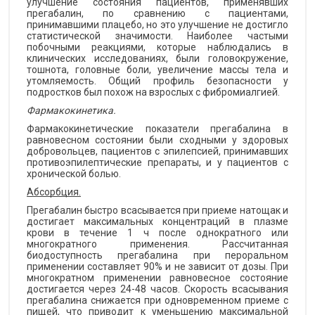
улучшение состояния пациентов, применявших
прегабалин, по сравнению с пациентами,
принимавшими плацебо, но это улучшение не достигло
статистической значимости. Наиболее частыми
побочными реакциями, которые наблюдались в
клинических исследованиях, были головокружение,
тошнота, головные боли, увеличение массы тела и
утомляемость. Общий профиль безопасности у
подростков был похож на взрослых с фибромиалгией.
Фармакокинетика.
Фармакокинетические показатели прегабалина в
равновесном состоянии были сходными у здоровых
добровольцев, пациентов с эпилепсией, принимавших
противоэпилептические препараты, и у пациентов с
хронической болью.
Абсорбция.
Прегабалин быстро всасывается при приеме натощак и
достигает максимальных концентраций в плазме
крови в течение 1 ч после однократного или
многократного применения. Рассчитанная
биодоступность прегабалина при пероральном
применении составляет 90% и не зависит от дозы. При
многократном применении равновесное состояние
достигается через 24-48 часов. Скорость всасывания
прегабалина снижается при одновременном приеме с
пищей, что приводит к уменьшению максимальной