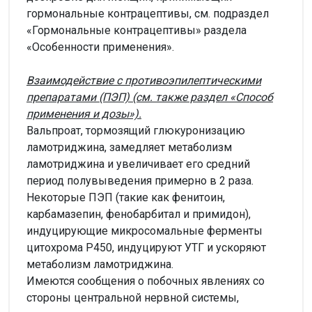
гормональные контрацептивы, см. подраздел
«Гормональные контрацептивы» раздела
«Особенности применения».
Взаимодействие с противоэпилептическими
препаратами (ПЭП)
(см. также раздел «Способ
применения и дозы»).
Вальпроат, тормозящий глюкуронизацию
ламотриджина, замедляет метаболизм
ламотриджина и увеличивает его средний
период полувыведения примерно в 2 раза.
Некоторые ПЭП (такие как фенитоин,
карбамазепин, фенобарбитал и примидон),
индуцирующие микросомальные ферменты
цитохрома Р450, индуцируют УТГ и ускоряют
метаболизм ламотриджина.
Имеются сообщения о побочных явлениях со
стороны центральной нервной системы,