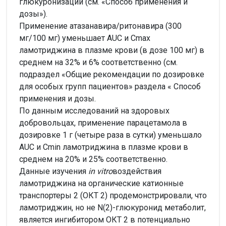
глюкуронизации (см. «Способ применения и
дозы»).
Применение атазанавира/ритонавира (300
мг/100 мг) уменьшает AUC и Сmax
ламотриджина в плазме крови (в дозе 100 мг) в
среднем на 32% и 6% соответственно (см.
подраздел «Общие рекомендации по дозировке
для особых групп пациентов» раздела « Способ
применения и дозы.
По данным исследований на здоровых
добровольцах, применение парацетамола в
дозировке 1 г (четыре раза в сутки) уменьшало
AUC и Cmin ламотриджина в плазме крови в
среднем на 20% и 25% соответственно.
Данные изучения
in vitro
воздействия
ламотриджина на органические катионные
транспортеры 2 (ОКТ 2) продемонстрировали, что
ламотриджин, но не N(2)-глюкуронид метаболит,
является ингибитором ОКТ 2 в потенциально