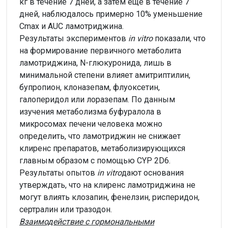
кг в течение 7 дней, а затем еще в течение 7
дней, наблюдалось примерно 10% уменьшение
Сmax и AUC ламотриджина.
Результаты экспериментов
in vitro
показали, что
на формирование первичного метаболита
ламотриджина, N-глюкуронида, лишь в
минимальной степени влияет амитриптилин,
бупропион, клоназепам, флуоксетин,
галоперидол или лоразепам. По данным
изучения метаболизма буфуралола в
микросомах печени человека можно
определить, что ламотриджин не снижает
клиренс препаратов, метаболизирующихся
главным образом с помощью CYP 2D6.
Результаты опытов
in vitro
дают основания
утверждать, что на клиренс ламотриджина не
могут влиять клозапин, фенелзин, рисперидон,
сертралин или тразодон.
Взаимодействие с гормональными