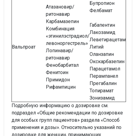
Бупропион
Атазановир/
Фелбамат
ритонавир
Карбамазепин
Габапентин
Комбинация
Лакозамид
«этинилэстрадиол/
Леветирацетам
левоноргестрель»
Вальпроат
Литий
Лопинавир/
Оланзапин
ритонавир
Окскарбазепин
Фенобарбитал
Парацетамол
Фенитоин
Перампанел
Примидон
Прегабалин
Рифампицин
Топирамат
Зонизамид
Подробную информацию о дозировке см.
подраздел «Общие рекомендации по дозировке
для особых групп пациентов» раздела «Способ
применения и дозы». Относительно указаний по
дозировке для женщин, принимающих