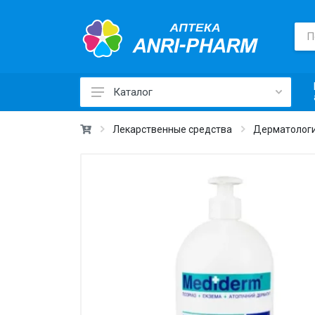
Каталог
Лекарственные средства ›
Лекарственные средства
Дерматологи
Товары для здоровья ›
Медицинские товары и техника ›
Лечебная косметика ›
Красота и уход ›
Витамины и добавки ›
Ежедневная гигиена ›
Для детей и мам ›