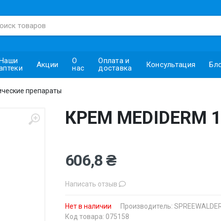
Наши
О
Оплата и
Акции
Консультация
Бл
аптеки
нас
доставка
ческие препараты
КРЕМ MEDIDERM 1
606,8 ₴
Написать отзыв
Нет в наличии
Производитель:
SPREEWALDER 
Код товара: 075158