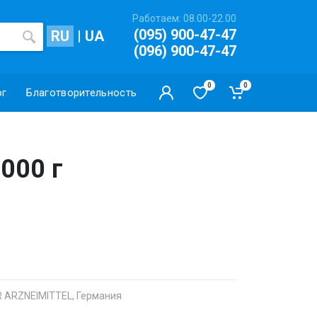
Работаем: 08.00-22.00
(095) 900-47-47
RU
|
UA
(096) 900-47-47
0
0
ог
Благотворительность
000 г
ARZNEIMITTEL, Германия