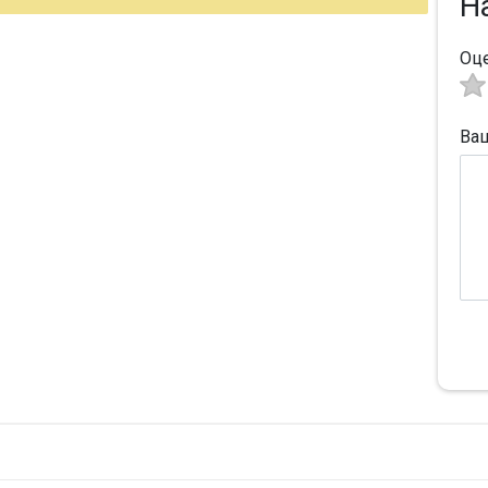
Н
Оц
Ва