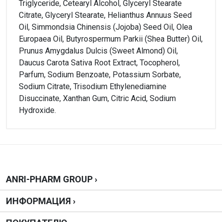
Triglyceride, Cetearyl Alcohol, Glyceryl Stearate
Citrate, Glyceryl Stearate, Helianthus Annuus Seed
Oil, Simmondsia Chinensis (Jojoba) Seed Oil, Olea
Europaea Oil, Butyrospermum Parkii (Shea Butter) Oil,
Prunus Amygdalus Dulcis (Sweet Almond) Oil,
Daucus Carota Sativa Root Extract, Tocopherol,
Parfum, Sodium Benzoate, Potassium Sorbate,
Sodium Citrate, Trisodium Ethylenediamine
Disuccinate, Xanthan Gum, Citric Acid, Sodium
Hydroxide.
Внимание!
Форма выпуска
Нет отзывов
Крем
Производитель
АО "Софарма"
Написать отзыв
ANRI-PHARM GROUP ›
Можно купить без рецепта?
ИНФОРМАЦИЯ ›
Да, можно.
Оценка