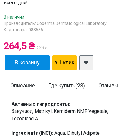
всего дня!
В наличии
Производитель:
Coderma Dermatological Laboratory
Код товара: 083636
264,5 ₴
529 ₴
В корзину
в 1 клик
Описание
Где купить(23)
Отзывы
Д
Активные ингредиенты:
бакучиол, Matrixyl, Kemiderm NMF Vegetale,
Tocoblend AT.
Ingredients (INCI):
Aqua, Dibutyl Adipate,