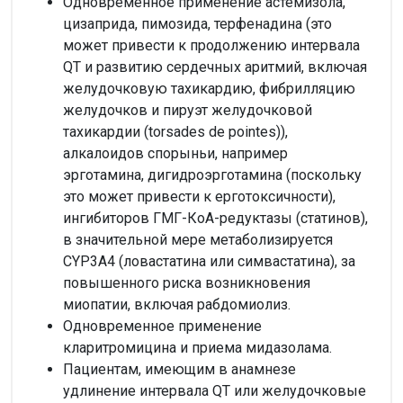
Одновременное применение астемизола,
цизаприда, пимозида, терфенадина (это
может привести к продолжению интервала
QT и развитию сердечных аритмий, включая
желудочковую тахикардию, фибрилляцию
желудочков и пируэт желудочковой
тахикардии (torsades de pointes)),
алкалоидов спорыньи, например
эрготамина, дигидроэрготамина (поскольку
это может привести к ерготоксичности),
ингибиторов ГМГ-КоА-редуктазы (статинов),
в значительной мере метаболизируется
CYP3A4 (ловастатина или симвастатина), за
повышенного риска возникновения
миопатии, включая рабдомиолиз.
Одновременное применение
кларитромицина и приема мидазолама.
Пациентам, имеющим в анамнезе
удлинение интервала QT или желудочковые