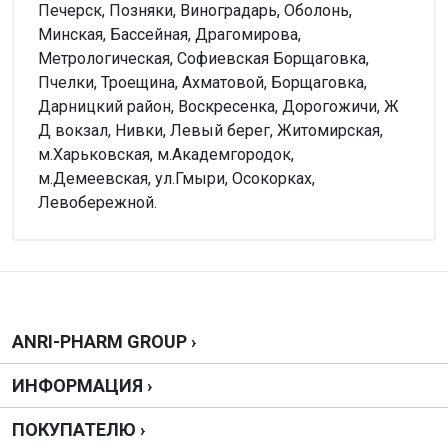
Печерск, Позняки, Виноградарь, Оболонь,
Минская, Бассейная, Драгомирова,
Метрологическая, Софиевская Борщаговка,
Пчелки, Троещина, Ахматовой, Борщаговка,
Дарницкий район, Воскресенка, Дорогожичи, Ж
Д вокзал, Нивки, Левый берег, Житомирская,
м.Харьковская, м.Академгородок,
м.Демеевская, ул.Гмыри, Осокорках,
Левобережной.
Внимание!
Форма выпуска
Нет отзывов
Таблетки
Производитель
ПАТ "Київмедпрепарат", Україна
Написать отзыв
ANRI-PHARM GROUP ›
Можно купить без рецепта?
ИНФОРМАЦИЯ ›
Нельзя, нужен рецепт.
Оценка
ПОКУПАТЕЛЮ ›
Дозировка