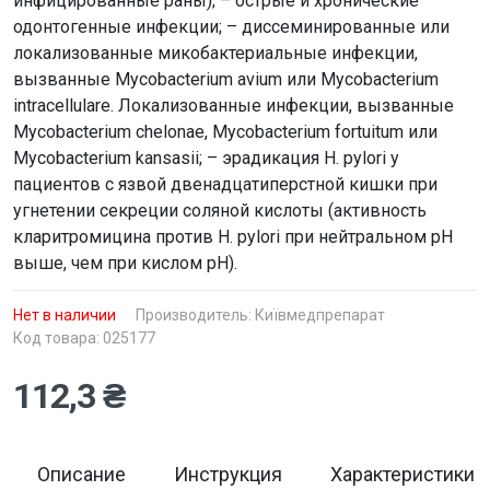
инфицированные раны); – острые и хронические
одонтогенные инфекции; – диссеминированные или
локализованные микобактериальные инфекции,
вызванные Mycobacterium avium или Mycobacterium
intracellulare. Локализованные инфекции, вызванные
Mycobacterium chelonae, Mycobacterium fortuitum или
Mycobacterium kansasii; – эрадикация H. pylori у
пациентов с язвой двенадцатиперстной кишки при
угнетении секреции соляной кислоты (активность
кларитромицина против H. pylori при нейтральном pH
выше, чем при кислом pH).
Нет в наличии
Производитель:
Київмедпрепарат
Код товара: 025177
112,3 ₴
Описание
Инструкция
Характеристики