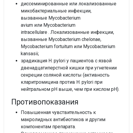
диссеминированные или локализованные
микобактериальные инфекции,
вызванные Mycobacterium
avium или Mycobacterium
intracellulare . Локализованные инфекции,
вызванные Mycobacterium chelonae,
Mycobacterium fortuitum или Mycobacterium
kansasii;
эрадикация H. pylori у пациентов с язвой
двенадцатиперстной кишки при угнетении
секреции соляной кислоты (активность
кларитромицина против H. pylori при
нейтральном pH выше, чем при кислом pH).
Противопоказания
Повышенная чувствительность к
макролидных антибиотиков и другим
компонентам препарата.