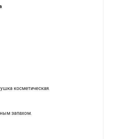
а
душка косметическая.
тным запахом.