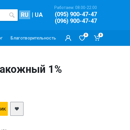
Работаем: 08.00-22.00
(095) 900-47-47
RU
|
UA
(096) 900-47-47
0
0
ог
Благотворительность
накожный 1%
лик