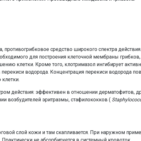
, противогрибковое средство широкого спектра действия
еобходимого для построения клеточной мембраны грибков,
нию клетки. Кроме того, клотримазол ингибирует активн
а перекиси водорода. Концентрация перекиси водорода пов
 клетки.
тром действия: эффективен в отношении дерматофитов, д
ии возбудителей эритразмы, стафилококков (
Staphylococc
оговой слой кожи и там скапливается. При наружном прим
. Практически не абсорбируется в системный кровоток.