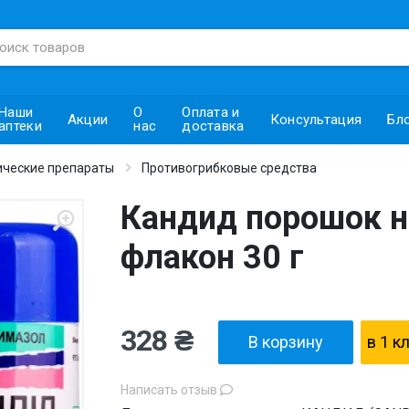
Наши
О
Оплата и
Акции
Консультация
Бл
аптеки
нас
доставка
ческие препараты
Противогрибковые средства
Кандид порошок 
флакон 30 г
328 ₴
В корзину
в 1 к
Написать отзыв