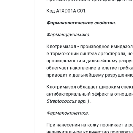
Код АТХD01А С01.
Фармакологические свойства.
Фармакодинамика.
Клотримазол - производное имидазола
в торможении синтеза эргостерола, н
проницаемости и дальнейшему разруше
облегчает накопление в клетке грибк
приводит к дальнейшему разрушению
Клотримазол обладает широким спек
антибактериальный эффект в отношен
Streptococcus spp.
)
.
Фармакокинетика.
При нанесении на кожу проникает в р
незначительное количество препарата