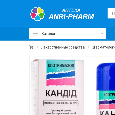
Каталог
Лекарственные средства ›
Лекарственные средства
Дерматологи
Товары для здоровья ›
Медицинские товары и техника ›
Лечебная косметика ›
Красота и уход ›
Витамины и добавки ›
Ежедневная гигиена ›
Для детей и мам ›