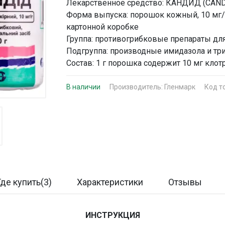
Лекарственное средство: КАНДИД (CAND
Форма выпуска: порошок кожный, 10 мг/г 
картонной коробке
Группа: противогрибковые препараты дл
Подгруппа: производные имидазола и тр
Состав: 1 г порошка содержит 10 мг кло
В наличии
Производитель:
Гленмарк
Код т
Где купить(3)
Характеристики
Отзывы
ИНСТРУКЦИЯ