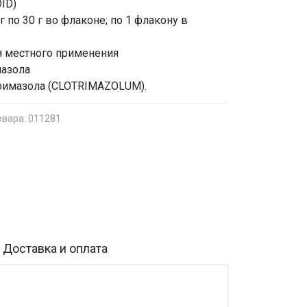
ID)
по 30 г во флаконе; по 1 флакону в
я местного применения
иазола
тримазола (CLOTRIMAZOLUM).
овара: 011281
Доставка и оплата