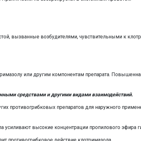
стой, вызванные возбудителями, чувствительными к клотр
римазолу или другим компонентам препарата. Повышенная
енными средствами и другими видами взаимодействий.
гих противогрибковых препаратов для наружного примене
а усиливают высокие концентрации пропилового эфира г
зит противогрибковое действие клотримазола.