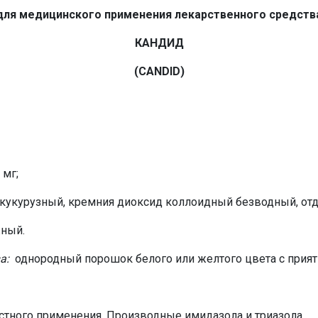
для медицинского применения лекарственного средств
КАНДИД
(CANDID)
 мг;
 кукурузный, кремния диоксид коллоидный безводный, от
ный.
а:
однородный порошок белого или желтого цвета с прия
тного применения. Производные имидазола и триазола.