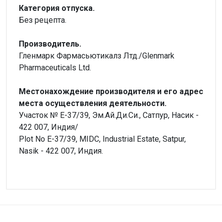
Категория отпуска.
Без рецепта.
Производитель.
Гленмарк Фармасьютикалз Лтд./Glenmark
Pharmaceuticals Ltd.
Местонахождение производителя и его адрес
места осуществления деятельности.
Участок № Е-37/39, Эм.Ай.Ди.Си., Сатпур, Насик -
422 007, Индия/
Plot No E-37/39, MIDC, Industrial Estate, Satpur,
Nasik - 422 007, Индия.
Внимание!
Форма выпуска
Нет отзывов
Раствор
Производитель