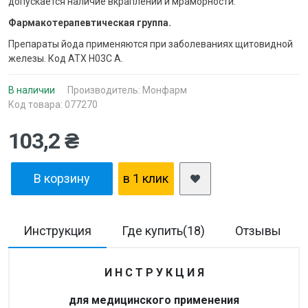
допускается наличие вкраплений и мраморности.
Фармакотерапевтическая группа.
Препараты йода применяются при заболеваниях щитовидной
железы. Код АТХ Н03С А.
В наличии
Производитель:
Монфарм
Код товара: 077270
103,2 ₴
В корзину
в 1 клик
Инструкция
Где купить(18)
Отзывы
И Н С Т Р У К Ц И Я
для медицинского применения