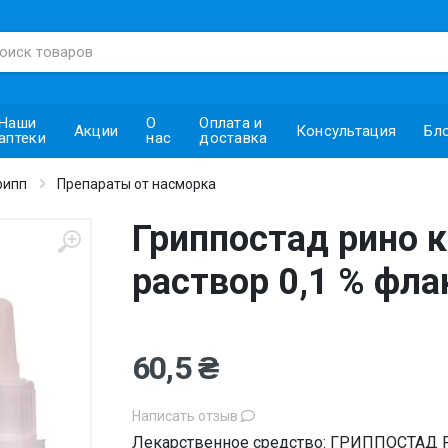
Наши
О
Оплата и
Акции
Консультация
Бл
аптеки
нас
доставка
рипп
Препараты от насморка
Гриппостад рино 
раствор 0,1 % фла
60,5 ₴
Написать отзыв
Лекарственное средство: ГРИППОСТАД