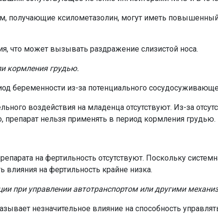
м, получающие ксилометазолин, могут иметь повышенны
я, что может вызывать раздражение слизистой носа.
ли кормления грудью.
риод беременности из-за потенциального сосудосуживающе
ьного воздействия на младенца отсутствуют. Из-за отсутс
о, препарат нельзя применять в период кормления грудью.
епарата на фертильность отсутствуют. Поскольку систем
ь влияния на фертильность крайне низка.
кции при управлении автотранспортом или другими механ
азывает незначительное влияние на способность управля