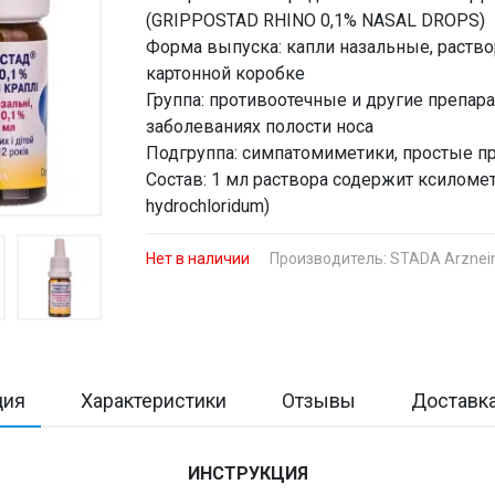
(GRIPPOSTAD RHINO 0,1% NASAL DROPS)
Форма выпуска: капли назальные, раствор
картонной коробке
Группа: противоотечные и другие препар
заболеваниях полости носа
Подгруппа: симпатомиметики, простые п
Состав: 1 мл раствора содержит ксиломет
hydrochloridum)
Нет в наличии
Производитель:
STADA Arzneim
ция
Характеристики
Отзывы
Доставка
ИНСТРУКЦИЯ