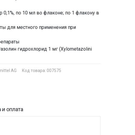
 0,1%, по 10 мл во флаконе; по 1 флакону в
аты для местного применения при
репараты
азолин гидрохлорид 1 мг (Xylometazolini
ittel AG
Код товара: 007575
 и оплата