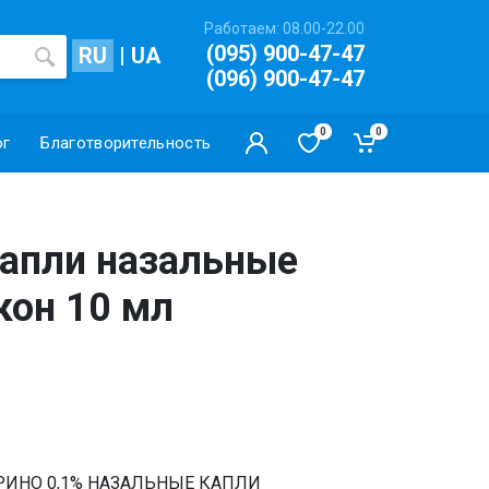
Работаем: 08.00-22.00
(095) 900-47-47
RU
|
UA
(096) 900-47-47
0
0
ог
Благотворительность
капли назальные
кон 10 мл
 РИНО 0,1% НАЗАЛЬНЫЕ КАПЛИ