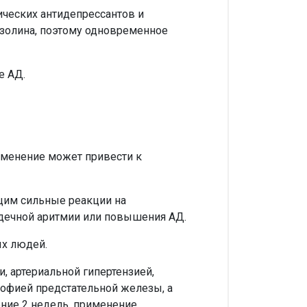
ических антидепрессантов и
золина, поэтому одновременное
е АД.
именение может привести к
ющим сильные реакции на
рдечной аритмии или повышения АД.
ых людей.
, артериальной гипертензией,
офией предстательной железы, а
ние 2 недель. применение.