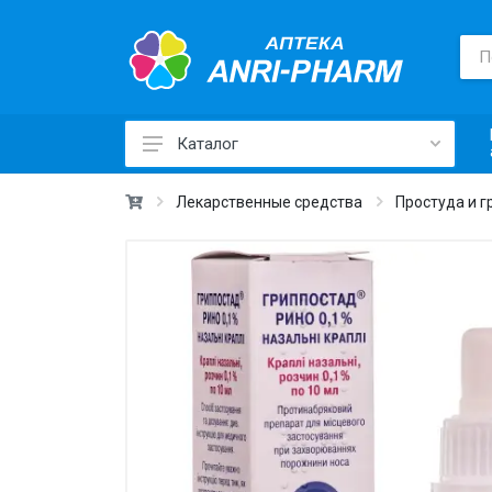
Каталог
Лекарственные средства ›
Лекарственные средства
Простуда и г
Товары для здоровья ›
Медицинские товары и техника ›
Лечебная косметика ›
Красота и уход ›
Витамины и добавки ›
Ежедневная гигиена ›
Для детей и мам ›