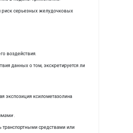
й риск серьезных желудочковых
го воздействия.
твия данных о том, экскретируется ли
ная экспозиция ксилометазолина
измами
.
ть транспортными средствами или