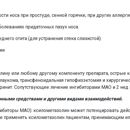
и носа при простуде, сенной горячке, при других аллергич
болеваниях придаточных пазух носа.
днего отита (для устранения отека слизистой).
ии.
лину или любому другому компоненту препарата, острые 
 глаукома, трансфеноидальная гипофизэктомия и хирургич
 ринит. Сопутствующее лечение ингибиторами МАО и 2 нед
енными средствами и другими видами взаимодействий.
ибиторы МАО): ксилометазолин может потенцировать дейс
 Не применять ксилометазолин пациентам, принимающим 