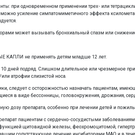
анты: при одновременном применении трех- или тетрацикл
зможно усиление симпатомиметичного эффекта ксиломета
дуется.
торами может вызывать бронхиальный спазм или снижени
КАПЛИ не применять детям младше 12 лет.
е 10 дней подряд. Слишком длительное или чрезмерное пр
или атрофии слизистой носа.
ики, следует с осторожностью назначать пациентам, име
щиеся в виде бессонницы, головокружения, дрожания, се
ую дозу препарата, особенно при лечении детей и пожил
репарат пациентам с сердечно-сосудистыми заболеваниями
функцией щитовидной железы, феохромоцитомой, гипертр
чавшим сопутствующее лечение ингибиторами МАО и в тече