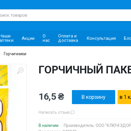
Наши
О
Оплата и
Акции
Консультация
Бл
аптеки
нас
доставка
Горчичники
ГОРЧИЧНЫЙ ПАК
16,5 ₴
В корзину
в 1 
Написать отзыв
В наличии
Производитель:
ООО "КЛЮЧІ ЗДОРО