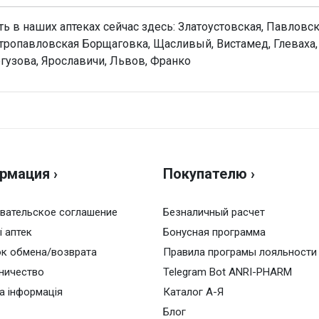
 наших аптеках сейчас здесь: Златоустовская, Павловска
тропавловская Борщаговка, Щасливый, Вистамед, Глеваха, 
ргузова, Ярославичи, Львов, Франко
Н
Оц
рмация ›
Покупателю ›
Ва
вательское соглашение
Безналичный расчет
ї аптек
Бонусная программа
к обмена/возврата
Правила програмы лояльности
ничество
Telegram Bot ANRI-PHARM
а інформація
Каталог А-Я
Блог