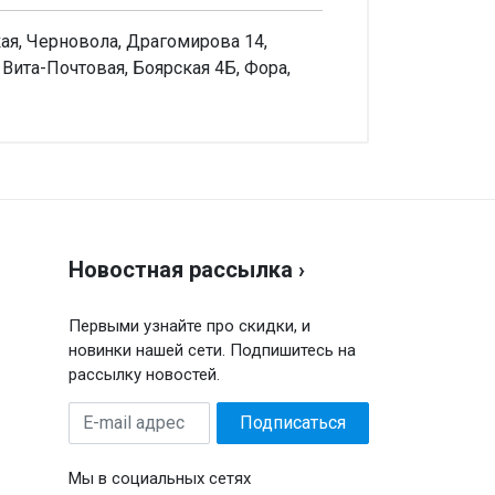
я, Черновола, Драгомирова 14,
Вита-Почтовая, Боярская 4Б, Фора,
аписать отзыв
енка
Новостная рассылка ›
ш отзыв
Первыми узнайте про скидки, и
новинки нашей сети. Подпишитесь на
рассылку новостей.
E-
Подписаться
mail
адрес
Мы в социальных сетях
Отправить