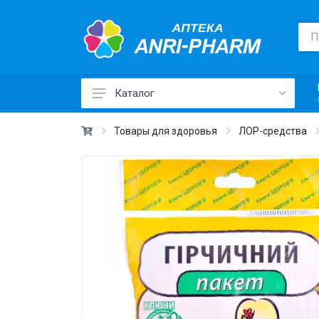
Каталог
Лекарственные средства ›
Товары для здоровья
ЛОР-средства
Товары для здоровья ›
Медицинские товары и техника ›
Лечебная косметика ›
Красота и уход ›
Витамины и добавки ›
Ежедневная гигиена ›
Для детей и мам ›