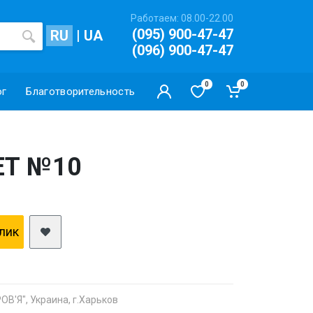
Работаем: 08.00-22.00
(095) 900-47-47
RU
|
UA
(096) 900-47-47
0
0
ог
Благотворительность
ЕТ №10
клик
В'Я", Украина, г.Харьков