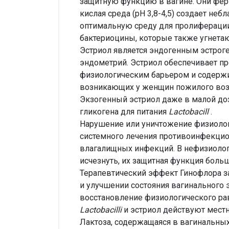
защитную функцию в вагине. Они фер
кислая среда (рН 3,8-4,5) создает н
оптимальную среду для пролиферац
бактериоцины, которые также угнета
Эстриол является эндогенным эстроге
эндометрий. Эстриол обеспечивает п
физиологическим барьером и содержит
возникающих у женщин пожилого возр
Экзогенный эстриол даже в малой доз
гликогена для питания
Lactobacill
.
Нарушение или уничтожение физиоло
системного лечения противоинфекцио
влагалищных инфекций. В нефизиолог
исчезнуть, их защитная функция больш
Терапевтический эффект Гинофлора з
и улучшении состояния вагинального 
восстановление физиологического рав
Lactobacilli
и эстриол действуют местн
Лактоза, содержащаяся в вагинальны