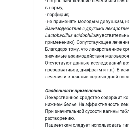
· острое заболевание печени или заб
в норму;
· порфирия;
· не применять молодым девушкам, н
Взаимодействие с другими лекарстве
Lactobacillus acidophilus
чувствительн
применению). Сопутствующее лечение
Благодаря тому, что лекарственное с
значимые взаимодействия маловероя
Отсутствуют данные исследований во
презервативов, диафрагм и т.п.). В 
лечения и в течение первых дней пос
Особенности применения.
Лекарственное средство содержит ком
нижнем белье. На эффективность лека
При значительной сухости вагины та
растворению.
Пациенткам следует использовать ги