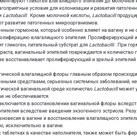
ментируют гликоген влагалищного эпителия до молочной к
еблагоприятные условия для колонизации и развития патоге
ии
Lactobacill
. Кроме молочной кислоты,
Lactobacill
продуци
ют развитие патогенных микроорганизмов.
нным гормоном, который особенно влияет на вагину и не 
ролиферацию влагалищного эпителия. Пролиферирующий и
 гликоген, питательный субстрат для
Lactobacilli
. При гор
аста, вагинальный эпителий повреждается и количество г
е восстанавливает пролиферирующий и зрелый эпителий и
гической влагалищной флоры главным образом происходит
нными средствами, серьезных системных заболеваний, н
ической вагинальной среде количество
Lactobacill
может у
е не обеспечивается.
аключается в восстановлении вагинальной флоры вследс
эпителия вследствие введения экзогенного эстриола. Резу
новесия в вагине и восстановление влагалищного эпители
о, исключительно в вагине.
х таблетках в качестве наполнителя, также может быть ф