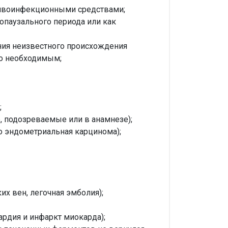
тивоинфекционными средствами;
опаузального периода или как
ения неизвестного происхождения
но необходимым;
;
, подозреваемые или в анамнезе);
о эндометриальная карцинома);
их вен, легочная эмболия);
ардия и инфаркт миокарда);