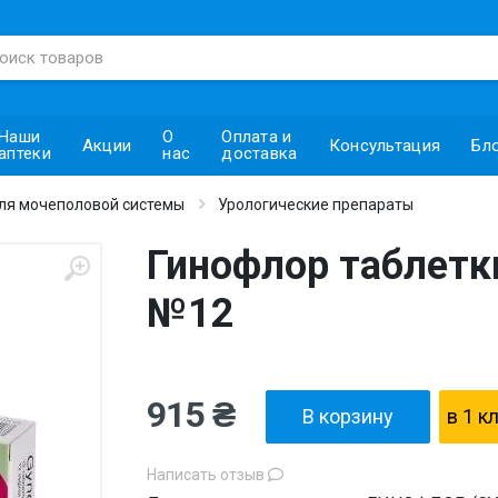
Наши
О
Оплата и
Акции
Консультация
Бл
аптеки
нас
доставка
ля мочеполовой системы
Урологические препараты
Гинофлор таблетк
№12
915 ₴
В корзину
в 1 к
Написать отзыв