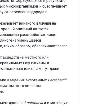
ислоты. Образующаяся в результате
нных микроорганизмов и обеспечивает
руют перекись водорода и
оказывает никакого влияния на
 зрелый эпителий является
мональных расстройствах, чаще
ликогена уменьшается.
, таким образом, обеспечивает запас
 вследствие местного или
еправильных мер гигиены и
меньшиться или они могут даже
твие введения экзогенных
Lactobacill
льтатом этого является
я.
ерментирована
Lactobacill
и в молочную