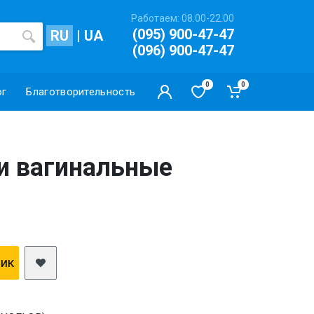
Работаем: 08.00-22.00
(095) 900-47-47
RU
|
UA
(096) 900-47-47
0
0
ог
Благотворительность
и вагинальные
лик