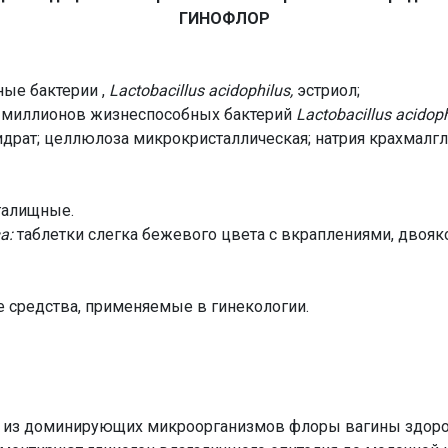
ГИНОФЛОР
ые бактерии ,
Lactobacillus acidophilus,
эстриол;
0 миллионов жизнеспособных бактерий
Lactobacillus acidoph
драт; целлюлоза микрокристаллическая; натрия крахмалглик
галищные.
а:
таблетки слегка бежевого цвета с вкраплениями, двоя
 средства, применяемые в гинекологии.
 из доминирующих микроорганизмов флоры вагины здор