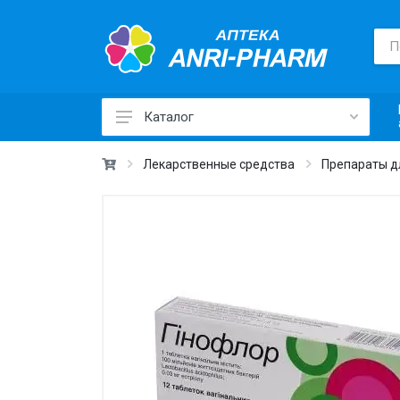
Каталог
Лекарственные средства ›
Лекарственные средства
Препараты д
Товары для здоровья ›
Медицинские товары и техника ›
Лечебная косметика ›
Красота и уход ›
Витамины и добавки ›
Ежедневная гигиена ›
Для детей и мам ›