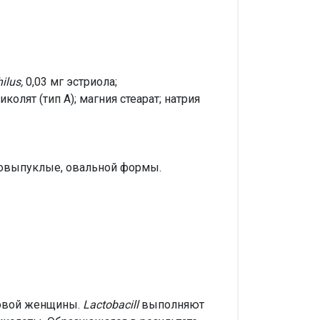
ilus,
0,03 мг эстриола;
олят (тип А); магния стеарат; натрия
ковыпуклые, овальной формы.
овой женщины.
Lactobacill
выполняют