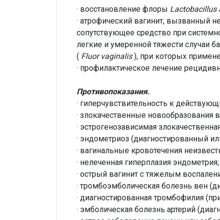
· восстановление флоры
Lactobacillus 
· атрофический вагинит, вызванный н
сопутствующее средство при системно
легкие и умеренной тяжести случаи б
(
Fluor vaginalis
), при которых примен
· профилактическое лечение рецидив
Противопоказания.
· гиперчувствительность к действую
· злокачественные новообразования в
· эстрогенозависимая злокачественна
· эндометриоз (диагностированный и
· вагинальные кровотечения неизвест
· нелеченная гиперплазия эндометрия;
· острый вагинит с тяжелым воспале
· тромбоэмболическая болезнь вен (ди
· диагностированная тромбофилия (при
· эмболическая болезнь артерий (диаг