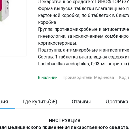
Лекарственное средство: ГИНОФЛОР (G
Форма выпуска: таблетки влагалищные по 
картонной коробке; по 6 таблеток в блист
коробке
Группа: противомикробные и антисептич
гинекологии, за исключением комбинир
кортикостероиды.
Подгруппа: антимикробные и антисептиче
Состав: 1 таблетка влагалищная содерж
Lactobacillus acidophilus, 0,03 мг эстриола (
В наличии
Производитель:
Мединова
Код 
ция
Где купить(58)
Отзывы
Доставка 
ИНСТРУКЦИЯ
для медицинского применения лекарственного средств