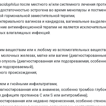
acidophilus
после местного и/или системного лечения про
едостаточностью эстрогена во время менопаузы и постмен
й гормональной заместительной терапии;
актериального вагиноза и кандидоза, вагинальные выдел
ение антиинфекционной терапии не является исключитель
ных влагалищных инфекций.
щим веществам или к любому из вспомогательных веществ
 молочных железах, матке или вагине (диагностированные
я опухоль (диагностированная или подозреваемая, особенн
ли подозреваемый);
ного происхождения;
нием и гнойными инфильтратами;
агностированная или в анамнезе, особенно тромбоз глубок
 дефиците протеинов С или S или антитромбина);
ностированная или недавно перенесенная, особенно стенок