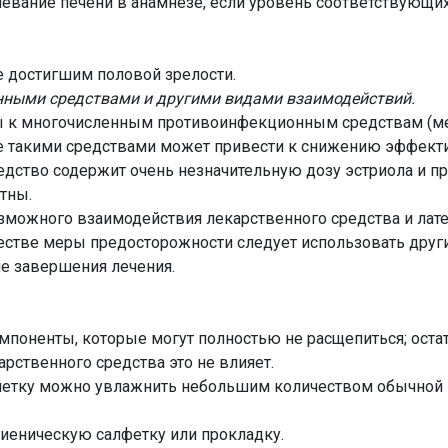
олевание печени в анамнезе, если уровень соответствующ
е достигшим половой зрелости.
нными средствами и другими видами взаимодействий.
ы к многочисленным противоинфекционным средствам (ме
 такими средствами может привести к снижению эффекти
редство содержит очень незначительную дозу эстриола и п
тны.
зможного взаимодействия лекарственного средства и лате
качестве меры предосторожности следует использовать дру
ле завершения лечения.
поненты, которые могут полностью не расщепиться; остат
рственного средства это не влияет.
блетку можно увлажнить небольшим количеством обычной в
гиеническую салфетку или прокладку.