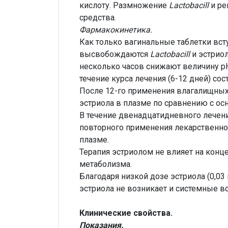
кислоту. Размножение
Lactobacill
и ре
средства.
Фармакокинетика.
Как только вагинальные таблетки вст
высвобождаются
Lactobacill
и эстрио
несколько часов снижают величину р
течение курса лечения (6-12 дней) со
После 12-го применения влагалищных 
эстриола в плазме по сравнению с о
В течение двенадцатидневного лечен
повторного применения лекарственног
плазме.
Терапия эстриолом не влияет на конц
метаболизма.
Благодаря низкой дозе эстриола (0,0
эстриола не возникает и системные в
Клинические свойства.
Показания.