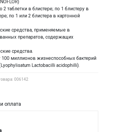
YNOFLOR)
2 таблетки в блистере; по 1 блистеру в
ере; по 1 или 2 блистера в картонной
еские средства, применяемые в
ованных препаратов, содержащих
ские средства.
ит 100 миллионов жизнеспособных бактерий
Lyophylisatum Lactobacilli acidophilli).
товара: 006142
и оплата
а