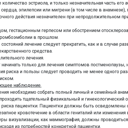
количество эстриола, и только незначительная часть его а
сердца, эпилепсии или мигрени (в том числе в анамнезе), г
очного действия незначителен при непродолжительном пр
дом, гестационным герпесом или обострением отосклероза
тромбоэмболии в прошлом.
состояний лечение следует прекратить, как и в случае ра
екарственного средства.
ительного лечения.
 начинать только для лечения симптомов постменопаузы, 
я риска и пользы следует проводить не менее одного раза
риском.
ующее наблюдение.
ния необходимо собрать полный личный и семейный анамн
проходить тщательный физикальный и гинекологический ос
 риска пациентки. Пациентки должны быть осведомлены о
езапное кровотечение в области гениталий или изменения 
уры визуализации, как маммография, должны проводиться 
исходя из потребностей конкретной пациентки.