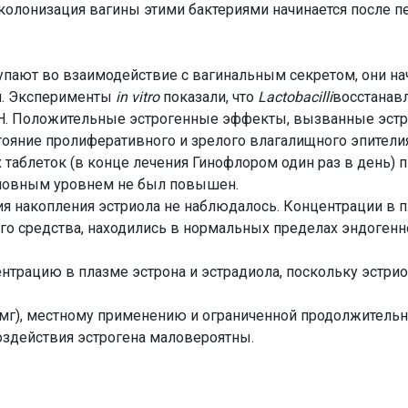
колонизация вагины этими бактериями начинается после п
упают во взаимодействие с вагинальным секретом, они на
л. Эксперименты
in vitro
показали, что
Lactobacilli
восстанав
Н. Положительные эстрогенные эффекты, вызванные эстри
стояние пролиферативного и зрелого влагалищного эпители
таблеток (в конце лечения Гинофлором один раз в день) 
сновным уровнем не был повышен.
ия накопления эстриола не наблюдалось. Концентрации в 
о средства, находились в нормальных пределах эндогенно
ентрацию в плазме эстрона и эстрадиола, поскольку эстри
3 мг), местному применению и ограниченной продолжительн
оздействия эстрогена маловероятны.