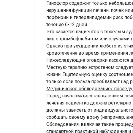
Гинофлор содержит только небольшое 
нарушения функции печени, почек или 
порфирии и гиперлипидемии риск поб
течение 6-12 дней.
Это касается пациенток с тяжелым зу
лиц с тромбофлебитом или случаями 
Однако при ухудшении любого из этих 
кровотечения во время применения л
Нижеследующие оговорки касаются дл
Местную терапию эстрогеном следует
жизни. Тщательную оценку соотношени
только если польза преобладает над 
Медицинское обследование/ послед
Перед началом/восстановлением лече
лечения пациентка должна регулярно 
должны зависеть от индивидуального
сообщать своему врачу (например, вн
Обследования, включая такие процед
стандартной практикой наблюдения и 