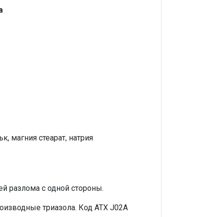
а
, магния стеарат, натрия
й разлома с одной стороны.
оизводные триазола. Код ATX J02A