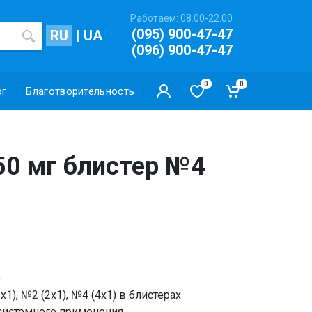
Работаем: 08.00-22.00
(095) 900-47-47
RU
|
UA
(096) 900-47-47
0
0
ог
Благотворительность
50 мг блистер №4
)
1), №2 (2х1), №4 (4х1) в блистерах
 системного применения