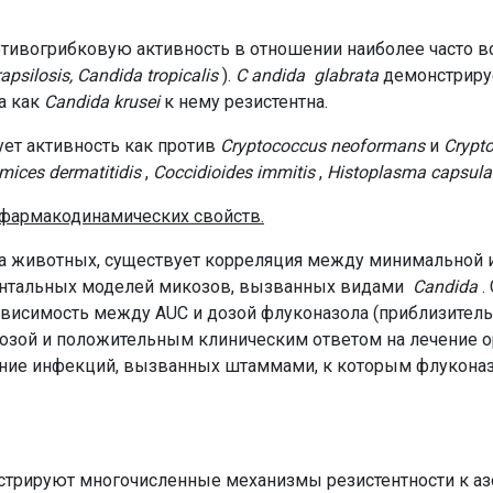
тивогрибковую активность в отношении наиболее часто 
psilosis, Candida tropicalis
).
C
andida
glabrata
демонстриру
а как
Candida krusei
к нему резистентна.
ет активность как против
Cryptococcus neoformans
и
Crypt
mices dermatitidis
,
Coccidioides immitis
,
Histoplasma capsul
фармакодинамических свойств.
на животных, существует корреляция между минимальной
нтальных моделей микозов, вызванных видами
Candida
.
висимость между AUC и дозой флуконазола (приблизительно
дозой и положительным клиническим ответом на лечение 
чение инфекций, вызванных штаммами, к которым флукона
трируют многочисленные механизмы резистентности к а