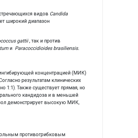
встречающихся видов
Candida
ет широкий диапазон
ococcus
gattii
, так и против
atum
и
Paracoccidioides brasiliensis.
 ингибирующей концентрацией (МИК)
 Согласно результатам клинических
 1:1). Также существует прямая, но
орального кандидоза и в меньшей
зол демонстрирует высокую МИК,
зольным противогрибковым