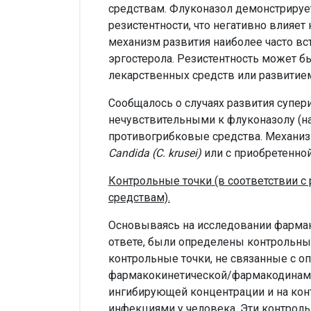
средствам. Флуконазол демонстриру
резистентности, что негативно влияе
механизм развития наиболее часто в
эргостерола. Резистентность может 
лекарственных средств или развитие
Сообщалось о случаях развития супе
нечувствительными к флуконазолу (
противогрибковые средства. Механиз
Candida (C. krusei)
или с приобретенно
Контрольные точки (в соответствии 
средствам).
Основываясь на исследовании фармак
ответе, были определены контрольны
контрольные точки, не связанные с 
фармакокинетической/фармакодинами
ингибирующей концентрации и на конт
инфекциями у человека. Эти контрол