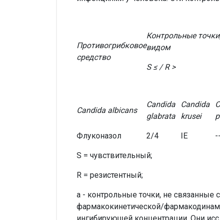
Контрольные точки
Противогрибковое
видом
средство
S ≤ / R >
Candida
Candida
C
Candida albicans
glabrata
krusei
p
Флуконазол
2/4
IE
-
S = чувствительный;
R = резистентный;
a - контрольные точки, не связанные
фармакокинетической/фармакодинами
ингибирующей концентрации. Они иссл