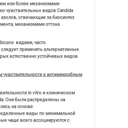
им или более механизмами
чно чувствительных видов Candida
азолов, отвечающие за биосинтез
мента, механизмами оттока
lbicans
видами, часто
в следует применять альтернативные
рых естественно устойчивых видов
ям чувствительности к антимикробным
тельности in vitro и клиническом
da. Они были распределены на
лись на основе
пределенные виды по минимальной
рые чаще всего ассоциируются с