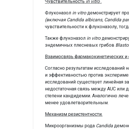
Чувствительность
in vitro
.
Флуконазол
in vitro
демонстрирует про
(включая
Candida albicans, Candida para
чувствительности к флуконазолу, тогд
Также флуконазол
in vitro
демонстриру
эндемичных плесневых грибов
Blasto
Взаимосвязь фармакокинетических и 
Согласно результатам исследований 
и эффективностью против экспериме
исследований существует линейная за
недостаточная связь между AUC или 
степени кандидемии. Аналогично ле
менее удовлетворительным.
Механизм резистентности.
Микроорганизмы рода
Candida
демонс