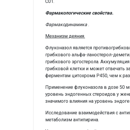
C01.
Фармакологические свойства.
Фармакодинамика
.
Механизм деяния.
Флуконазол является противогрибков
грибкового альфа-ланостерол-демети
грибкового эргостерола. Аккумуляци
грибковой клетки и может отвечать 
ферментам цитохрома Р450, чем к р
Применение флуконазола в дозе 50 мг/
уровень эндогенных стероидов у женщ
значимого влияния на уровень эндоге
Исследование взаимодействия с антип
метаболизм антипирина.