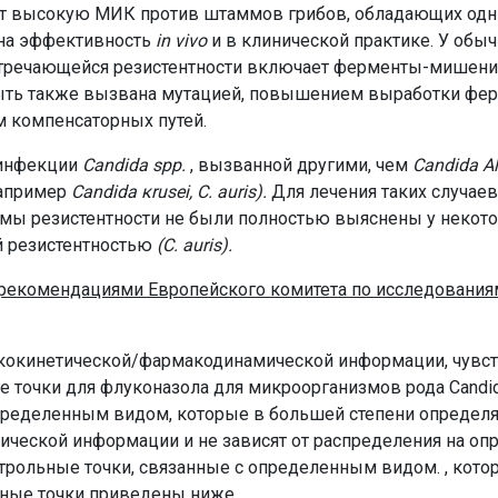
ет высокую МИК против штаммов грибов, обладающих одн
т на эффективность
in vivo
и в клинической практике. У обы
стречающейся резистентности включает ферменты-мишени 
быть также вызвана мутацией, повышением выработки фер
м компенсаторных путей.
ринфекции
Candida spp.
, вызванной другими, чем
Candida A
например
Candida кrusei, C. auris).
Для лечения таких случае
мы резистентности не были полностью выяснены у некото
й резистентностью
(C. auris).
с рекомендациями Европейского комитета по исследовани
окинетической/фармакодинамической информации, чувстви
е точки для флуконазола для микроорганизмов рода Candi
определенным видом, которые в большей степени определя
ческой информации и не зависят от распределения на о
рольные точки, связанные с определенным видом. , кото
ьные точки приведены ниже.