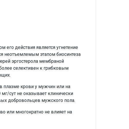
м его действия является угнетение
тся неотъемлемым этапом биосинтеза
терей эргостерола мембраной
 более селективен к грибковым
ющих.
 в плазме крови у мужчин или на
 мг/сут не оказывает клинически
овых добровольцев мужского пола.
во или многократно не влияет на