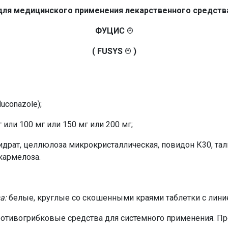
для медицинского применения лекарственного средств
ФУЦИС ®
( FUSYS ® )
uconazole);
 или 100 мг или 150 мг или 200 мг;
драт, целлюлоза микрокристаллическая, повидон К30, тальк
скармелоза.
а:
белые, круглые со скошенными краями таблетки с линие
отивогрибковые средства для системного применения. Пр