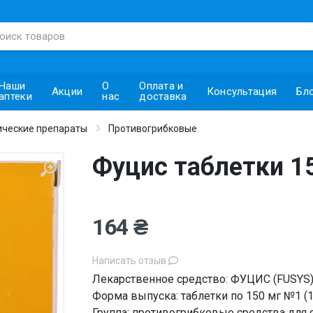
Наши
О
Оплата и
Акции
Консультация
Бл
аптеки
нас
доставка
ческие препараты
Противогрибковые
Фуцис таблетки 1
164 ₴
Написать отзыв
Лекарственное средство: ФУЦИС (FUSYS
Форма выпуска: таблетки по 150 мг №1 (1х
Группа: противогрибковые средства для