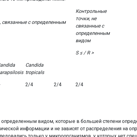
Контрольные
точки, не
, связанные с определенным
связанные с
определенным
видом
S ≤ / R >
andida
Candida
arapsilosis
tropicals
-
2/4
2/4
2/4
 с определенным видом, которые в большей степени опред
ческой информации и не зависят от распределения на о
едовались только у микроорганизмов, у которых нет спе