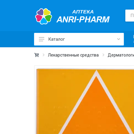
Каталог
Лекарственные средства ›
Лекарственные средства
Дерматологи
Товары для здоровья ›
Медицинские товары и техника ›
Лечебная косметика ›
Красота и уход ›
Витамины и добавки ›
Ежедневная гигиена ›
Для детей и мам ›