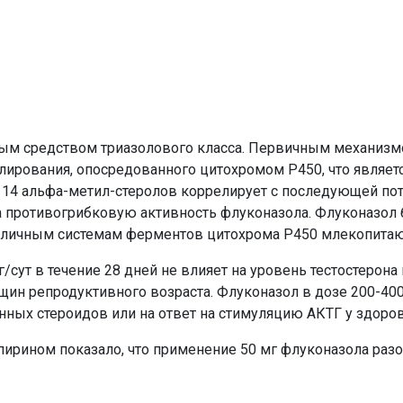
ым средством триазолового класса. Первичным механизмо
лирования, опосредованного цитохромом Р450, что являе
я 14 альфа-метил-стеролов коррелирует с последующей по
за противогрибковую активность флуконазола. Флуконазол
азличным системам ферментов цитохрома Р450 млекопита
сут в течение 28 дней не влияет на уровень тестостерона
ин репродуктивного возраста. Флуконазол в дозе 200-400
нных стероидов или на ответ на стимуляцию АКТГ у здор
ирином показало, что применение 50 мг флуконазола разо