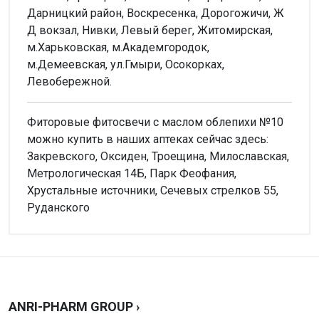
Дарницкий район, Воскресенка, Дорогожичи, Ж
Д вокзал, Нивки, Левый берег, Житомирская,
м.Харьковская, м.Академгородок,
м.Демеевская, ул.Гмыри, Осокорках,
Левобережной.
Фиторовые фитосвечи с маслом облепихи №10
можно купить в наших аптеках сейчас здесь:
Закревского, Оксиден, Троещина, Милославская,
Метрологическая 14Б, Парк Феофания,
Хрустальные источники, Сечевых стрелков 55,
Руданского
Внимание!
Форма выпуска
Нет отзывов
Свечи (Суппозитории)
Производитель
Биота
Написать отзыв
ANRI-PHARM GROUP ›