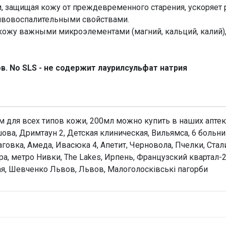
защищая кожу от преждевременного старения, ускоряет 
ивовоспалительными свойствами.
ожу важными микроэлементами (магний, кальций, калий
в. No SLS - не содержит лаурилсульфат натрия
 для всех типов кожи, 200мл можно купить в наших аптека
ова, Дримтаун 2, Детская клиническая, Вильямса, 6 больн
вка, Амеда, Ивасюка 4, Апетит, Черновола, Пчелки, Стали
а, метро Нивки, The Lakes, Ирпень, Французский квартал-2,
я, Шевченко Львов, Львов, Малоголосківські пагорби
Н
Оц