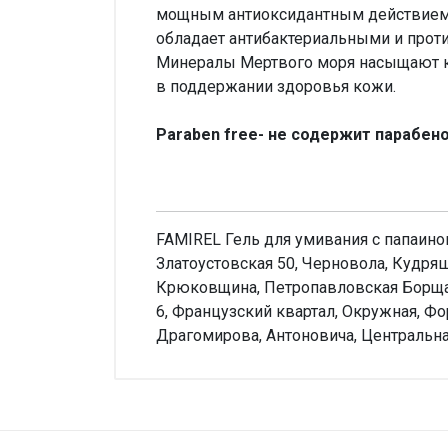
мощным антиоксидантным действием, 
обладает антибактериальными и прот
Минералы Мертвого моря насыщают к
в поддержании здоровья кожи.
Paraben free- не содержит парабено
FAMIREL Гель для умивания с папаином
Златоустовская 50, Черновола, Кудряш
Крюковщина, Петропавловская Борщаго
6, Французский квартал, Окружная, Фор
Драгомирова, Антоновича, Центральна
Внимание!
Нет отзывов