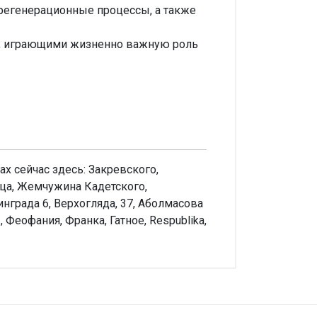
регенерационные процессы, а также
), играющими жизненно важную роль
х сейчас здесь: Закревского,
ица, Жемчужина Кадетского,
нграда 6, Верхогляда, 37, Аболмасова
 Феофания, Франка, Гатное, Respublika,
аписать отзыв
енка