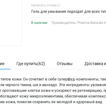
Написать отзыв
Гель для умывания подходит для всех ти
В наличии
Производитель:
Pharma Naturalis I
ие
Где купить(62)
Отзывы
Доставка и
 типов кожи. Он сочетает в себе суперфуд-компоненты, так
асла черного тмина, ши и авокадо. Эти ингредиенты увлажн
 ороговевшие клетки кожи и ускоряют ее регенерацию, п
обогащают кожу микроэлементами, обеспечивая комплексн
ние кожи, помогая сохранить ее молодой и здоровый вид