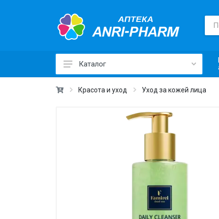
Каталог
Лекарственные средства ›
Красота и уход
Уход за кожей лица
Товары для здоровья ›
Медицинские товары и техника ›
Лечебная косметика ›
Красота и уход ›
Витамины и добавки ›
Ежедневная гигиена ›
Для детей и мам ›