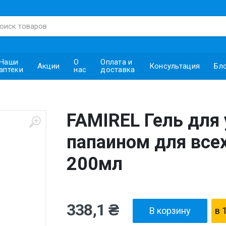
Наши
О
Оплата и
Акции
Консультация
Бл
аптеки
нас
доставка
FAMIREL Гель для
папаином для всех
200мл
338,1 ₴
В корзину
в 