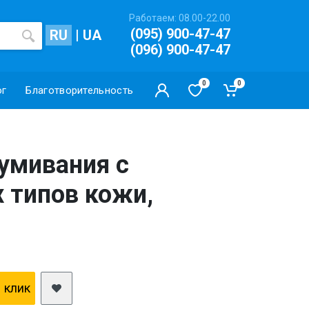
Работаем: 08.00-22.00
(095) 900-47-47
RU
|
UA
(096) 900-47-47
0
0
ог
Благотворительность
 умивания с
 типов кожи,
1 клик