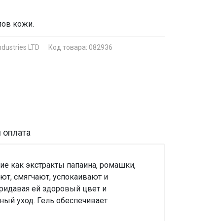
пов кожи.
ndustries LTD
Код товара: 082936
 оплата
ие как экстракты папаина, ромашки,
яют, смягчают, успокаивают и
ридавая ей здоровый цвет и
ый уход. Гель обеспечивает