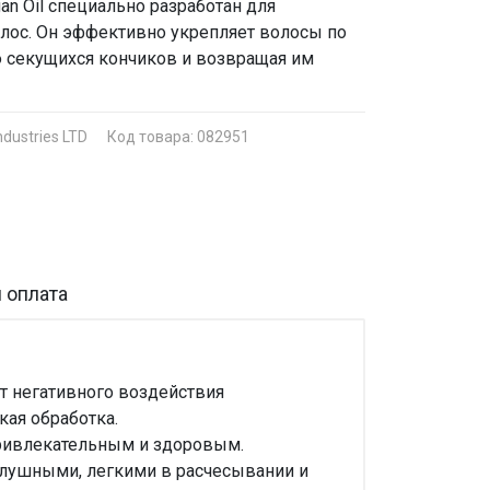
an Oil специально разработан для
лос. Он эффективно укрепляет волосы по
ю секущихся кончиков и возвращая им
ndustries LTD
Код товара: 082951
 оплата
т негативного воздействия
кая обработка.
привлекательным и здоровым.
слушными, легкими в расчесывании и