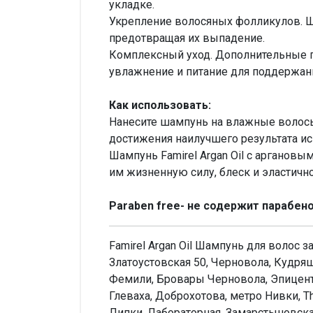
укладке.
Укрепление волосяных фолликулов. 
предотвращая их выпадение.
Комплексный уход. Дополнительные п
увлажнение и питание для поддержан
Как использовать:
Нанесите шампунь на влажные волосы,
достижения наилучшего результата и
Шампунь Famirel Argan Oil с арганов
им жизненную силу, блеск и эластичн
Paraben free- не содержит парабено
Famirel Argan Oil Шампунь для волос 
Златоустовская 50, Черновола, Кудряш
Фемили, Бровары Черновола, Эпицентр,
Глеваха, Доброхотова, метро Нивки, T
Липки, Лабораторная, Замарстыновская