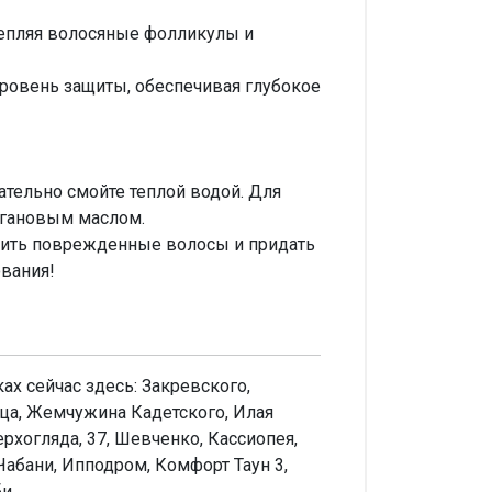
епляя волосяные фолликулы и
ровень защиты, обеспечивая глубокое
тельно смойте теплой водой. Для
ргановым маслом.
овить поврежденные волосы и придать
ования!
ах сейчас здесь: Закревского,
ица, Жемчужина Кадетского, Илая
рхогляда, 37, Шевченко, Кассиопея,
Чабани, Ипподром, Комфорт Таун 3,
би