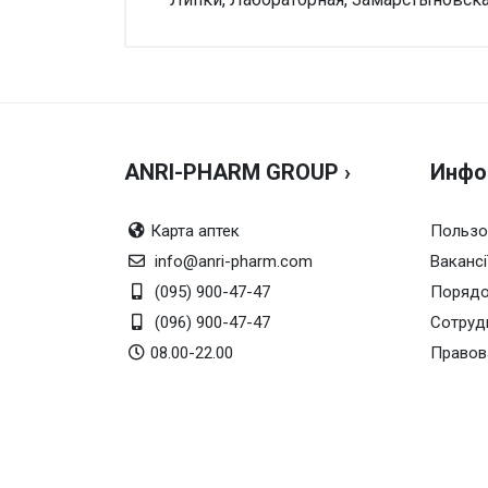
Внимание!
Нет отзывов
ANRI-PHARM GROUP ›
Инфо
Карта аптек
Пользо
info@anri-pharm.com
Вакансі
(095) 900-47-47
Порядо
(096) 900-47-47
Сотруд
08.00-22.00
Правов