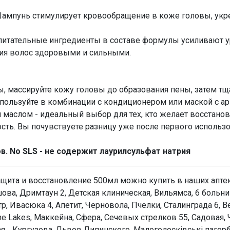
Шампунь стимулирует кровообращение в коже головы, укр
итательные ингредиенты в составе формулы усиливают у
ия волос здоровыми и сильными.
 массируйте кожу головы до образования пены, затем тща
спользуйте в комбинации с кондиционером или маской с а
ым маслом - идеальный выбор для тех, кто желает восстан
ость. Вы почувствуете разницу уже после первого использ
в. No SLS - не содержит лаурилсульфат натрия
защита и восстановление 500мл можно купить в наших аптек
ова, Дримтаун 2, Детская клиническая, Вильямса, 6 больн
 Ивасюка 4, Апетит, Черновола, Пчелки, Сталинграда 6, Ве
he Lakes, Маккейна, Сфера, Сечевых стрелков 55, Садовая, 
, , Кургузова, Львов Липинского, Малоголосківські пагор