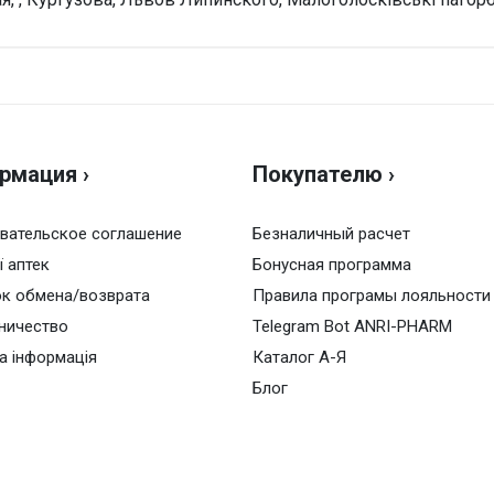
Н
Оц
рмация ›
Покупателю ›
Ва
вательское соглашение
Безналичный расчет
ї аптек
Бонусная программа
к обмена/возврата
Правила програмы лояльности
ничество
Telegram Bot ANRI-PHARM
а інформація
Каталог А-Я
Блог