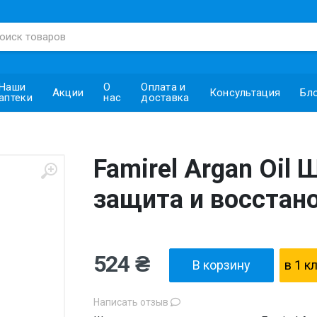
Наши
О
Оплата и
Акции
Консультация
Бл
аптеки
нас
доставка
Famirel Argan Oil
защита и восстан
524 ₴
В корзину
в 1 к
Написать отзыв