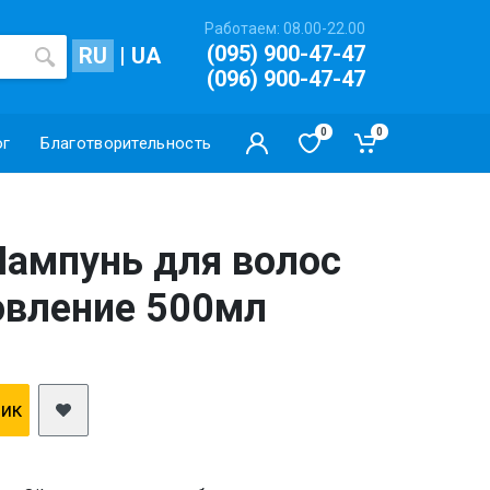
Работаем: 08.00-22.00
(095) 900-47-47
RU
|
UA
(096) 900-47-47
0
0
ог
Благотворительность
 Шампунь для волос
овление 500мл
лик