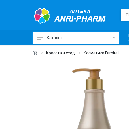
Каталог
Лекарственные средства ›
Красота и уход
Косметика Famirel
Товары для здоровья ›
Медицинские товары и техника ›
Лечебная косметика ›
Красота и уход ›
Витамины и добавки ›
Ежедневная гигиена ›
Для детей и мам ›