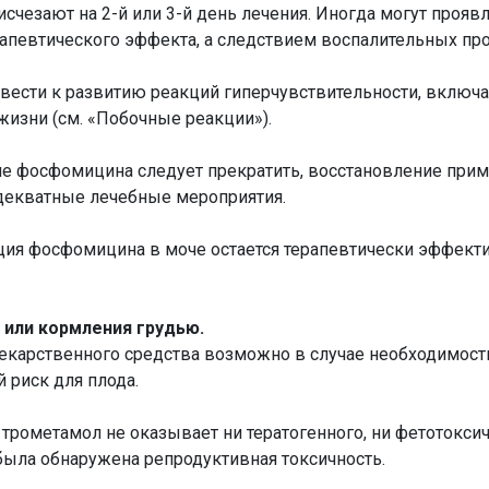
счезают на 2-й или 3-й день лечения. Иногда могут проя
апевтического эффекта, а следствием воспалительных пр
сти к развитию реакций гиперчувствительности, включа
жизни (см. «Побочные реакции»).
ие фосфомицина следует прекратить, восстановление при
декватные лечебные мероприятия.
ция фосфомицина в моче остается терапевтически эффектив
 или кормления грудью.
екарственного средства возможно в случае необходимос
 риск для плода.
ометамол не оказывает ни тератогенного, ни фетотоксич
была обнаружена репродуктивная токсичность.