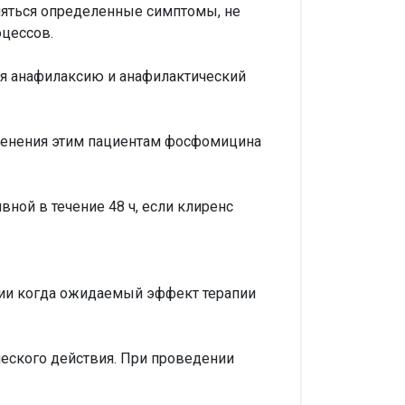
вляться определенные симптомы, не
оцессов.
я анафилаксию и анафилактический
менения этим пациентам фосфомицина
ной в течение 48 ч, если клиренс
тии когда ожидаемый эффект терапии
еского действия. При проведении