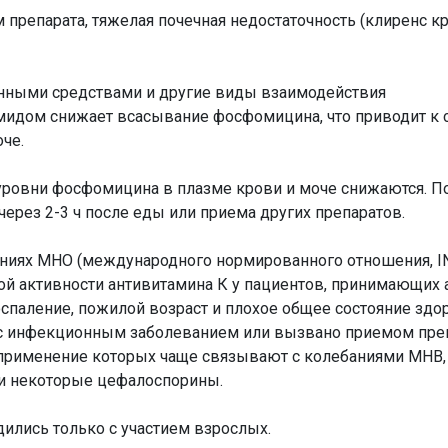
препарата, тяжелая почечная недостаточность (клиренс кр
нными средствами и другие виды взаимодействия
идом снижает всасывание фосфомицина, что приводит к
че.
уровни фосфомицина в плазме крови и моче снижаются. П
ерез 2-3 ч после еды или приема других препаратов.
ниях МНО (международного нормированного отношения, IN
й активности антивитамина К у пациентов, принимающих 
паление, пожилой возраст и плохое общее состояние здоро
 с инфекционным заболеванием или вызвано приемом преп
применение которых чаще связывают с колебаниями МНВ, 
и некоторые цефалоспорины.
ились только с участием взрослых.