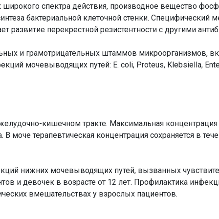
 широкого спектра действия, производное вещество фос
синтеза бактериальной клеточной стенки. Специфический 
т развитие перекрестной резистентности с другими антиб
ных и грамотрицательных штаммов микроорганизмов, вк
й мочевыводящих путей: E. coli, Рroteus, Klebsiella, Enter
лудочно-кишечном тракте. Максимальная концентрация в
а. В моче терапевтическая концентрация сохраняется в тече
кций нижних мочевыводящих путей, вызванных чувстви
тов и девочек в возрасте от 12 лет. Профилактика инфек
ических вмешательствах у взрослых пациентов.