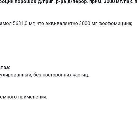
оцин порошок д/приг. р-ра д/перор. прим. 3000 мг/пак. по
мол 5631,0 мг, что эквивалентно 3000 мг фосфомицина;
тва:
лированный, без посторонних частиц.
емного применения.