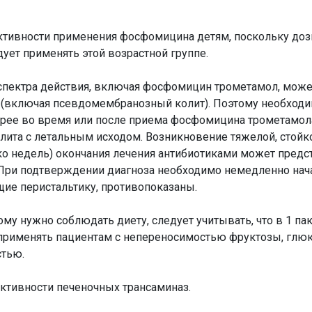
ктивности применения фосфомицина детям, поскольку дози
дует применять этой возрастной группе.
спектра действия, включая фосфомицин трометамол, може
 (включая псевдомембранозный колит). Поэтому необходи
арее во время или после приема фосфомицина трометамол
олита с летальным исходом. Возникновение тяжелой, стойк
ько недель) окончания лечения антибиотиками может предс
D). При подтверждении диагноза необходимо немедленно на
ие перистальтику, противопоказаны.
му нужно соблюдать диету, следует учитывать, что в 1 п
т применять пациентам с непереносимостью фруктозы, глю
стью.
тивности печеночных трансаминаз.