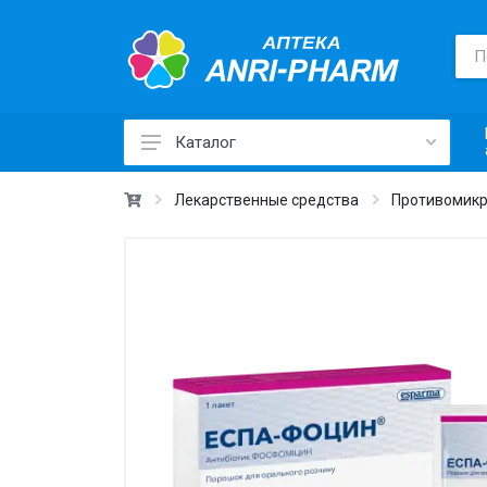
Каталог
Лекарственные средства ›
Лекарственные средства
Противомикр
Товары для здоровья ›
Медицинские товары и техника ›
Лечебная косметика ›
Красота и уход ›
Витамины и добавки ›
Ежедневная гигиена ›
Для детей и мам ›