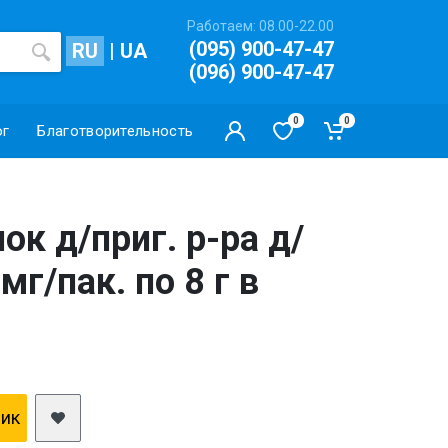
Работаем: 08.00-22.00
(095) 900-47-47
RU
|
UA
(096) 900-47-47
0
0
ог
Благотворительность
к д/приг. р-ра д/
мг/пак. по 8 г в
лик