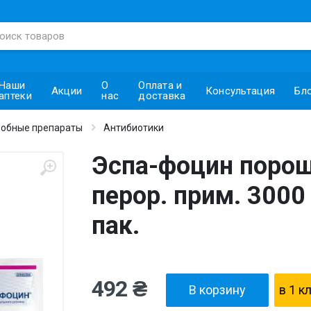
Наши
О
Оплата и
Акции
Консультация
Бл
аптеки
нас
доставка
обные препараты
Антибиотики
Эспа-фоцин порошо
перор. прим. 3000 
пак.
492 ₴
В корзину
в 1 к