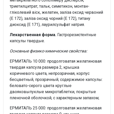
метакрилатного сополімеру дисперсія,
триетилцитрат, тальк, симетикон, монтан-
гліколевий віск, желатин, заліза оксид червоний
(Е 172), заліза оксид чорний (Е 172), титану
диоксид (Е 171), лаурилсульфат натрия.
Лекарственная форма.
Гастрорезистентные
капсулы твердые.
Основные физико-химические свойства:
ЕРМИТАЛЬ 10 000: продолговатая желатиновая
твердая капсула размера 2, крышка
коричневого цвета, непрозрачная, корпус
бесцветный, прозрачный; содержимое капсулы:
беловато-серого цвета круглые
двояковыпуклые микротаблетки, покрытые
пленочной оболочкой, с характерным запахом;
ЕРМИТАЛЬ 25 000: продолговатая желатиновая