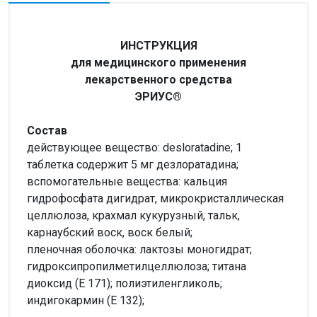
ИНСТРУКЦИЯ
для медицинского применения
лекарственного средства
ЭРИУС®
Состав
действующее вещество: desloratadine; 1
таблетка содержит 5 мг дезлоратадина;
вспомогательные вещества: кальция
гидрофосфата дигидрат, микрокристаллическая
целлюлоза, крахмал кукурузный, тальк,
карнаубский воск, воск белый;
пленочная оболочка: лактозы моногидрат;
гидроксипропилметилцеллюлоза; титана
диоксид (Е 171); полиэтиленгликоль;
индигокармин (E 132);