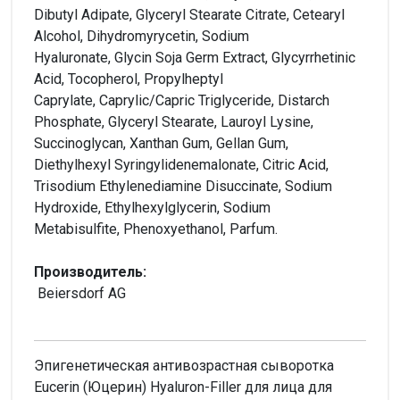
Dibutyl Adipate, Glyceryl Stearate Citrate, Cetearyl
Alcohol, Dihydromyrycetin, Sodium
Hyaluronate, Glycin Soja Germ Extract, Glycyrrhetinic
Acid, Tocopherol, Propylheptyl
Caprylate, Caprylic/Capric Triglyceride, Distarch
Phosphate, Glyceryl Stearate, Lauroyl Lysine,
Succinoglycan, Xanthan Gum, Gellan Gum,
Diethylhexyl Syringylidenemalonate, Citric Acid,
Trisodium Ethylenediamine Disuccinate, Sodium
Hydroxide, Ethylhexylglycerin, Sodium
Metabisulfite, Phenoxyethanol, Parfum.
Производитель:
Beiersdorf AG
Эпигенетическая антивозрастная сыворотка
Eucerin (Юцерин) Hyaluron-Filler для лица для