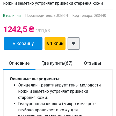
кожи и заметно устраняет признаки старения кожи.
В наличии
Производитель:
EUCERIN
Код товара: 083440
1242,5 ₴
1911,5 ₴
В корзину
в 1 клик
Описание
Где купить(67)
Отзывы
Д
Основные ингредиенты:
Эпицелин - реактивирует гены молодости
кожи и заметно устраняет признаки
старения кожи;
Гиалуроновая кислота (микро и макро) -
глубоко проникает в кожу для