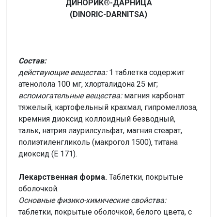
ДИНОРИК®-ДАРНИЦА
(DІNORІC-DARNІTSA)
Состав:
действующие вещества:
1 таблетка содержит
атенолола 100 мг, хлорталидона 25 мг;
вспомогательные вещества:
магния карбонат
тяжелый, картофельный крахмал, гипромеллоза,
кремния диоксид коллоидный безводный,
тальк, натрия лаурилсульфат, магния стеарат,
полиэтиленгликоль (макрогол 1500), титана
диоксид (Е 171).
Лекарственная форма.
Таблетки, покрытые
оболочкой.
Основные физико-химические свойства:
таблетки, покрытые оболочкой, белого цвета, с