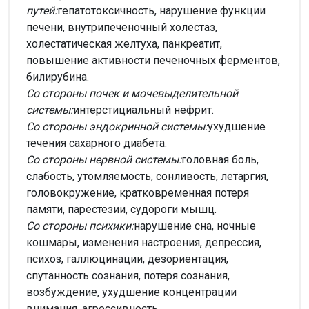
путей:
гепатотоксичность, нарушение функции
печени, внутрипеченочный холестаз,
холестатическая желтуха, панкреатит,
повышение активности печеночных ферментов,
билирубина.
Со стороны почек и мочевыделительной
системы:
интерстициальный нефрит.
Со стороны эндокринной системы:
ухудшение
течения сахарного диабета.
Со стороны нервной системы:
головная боль,
слабость, утомляемость, сонливость, летаргия,
головокружение, кратковременная потеря
памяти, парестезии, судороги мышц.
Со стороны психики:
нарушение сна, ночные
кошмары, изменения настроения, депрессия,
психоз, галлюцинации, дезориентация,
спутанность сознания, потеря сознания,
возбуждение, ухудшение концентрации
внимания, агрессивность.