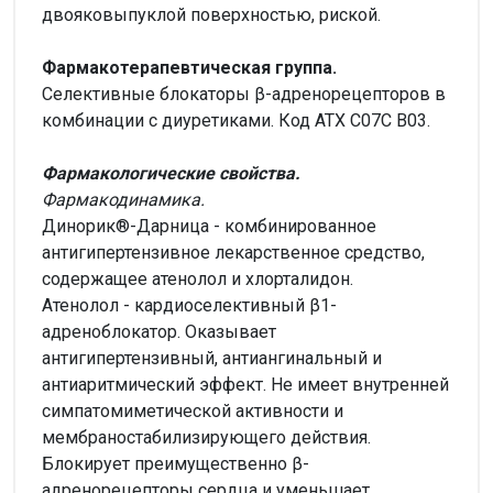
двояковыпуклой поверхностью, риской.
Фармакотерапевтическая группа.
Селективные блокаторы β-адренорецепторов в
комбинации с диуретиками. Код АТХ С07С В03.
Фармакологические свойства.
Фармакодинамика.
Динорик®-Дарница - комбинированное
антигипертензивное лекарственное средство,
содержащее атенолол и хлорталидон.
Атенолол - кардиоселективный β1-
адреноблокатор. Оказывает
антигипертензивный, антиангинальный и
антиаритмический эффект. Не имеет внутренней
симпатомиметической активности и
мембраностабилизирующего действия.
Блокирует преимущественно β-
адренорецепторы сердца и уменьшает