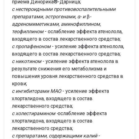
приема Динорика®-Дарница;
с нестероидными противовоспалительными
препаратами, эстрогенами, α- и
β
-
адреномиметиками, аминофиллином,
теофиллином
- ослабление эффекта атенолола,
входящего в состав лекарственного средства;
с пропафеноном
- усиление эффекта атенолола,
входящего в состав лекарственного средства;
с никотином
- усиление эффекта атенолола в
результате снижения его метаболизма и
повышения уровня лекарственного средства в
крови;
с ингибиторами МАО
- усиление эффекта
хлорталидона, входящего в состав
лекарственного средства;
с холестирамином -
ослабление эффекта
хлорталидона, входящего в состав
лекарственного средства;
с препаратами, содержащими калий
-