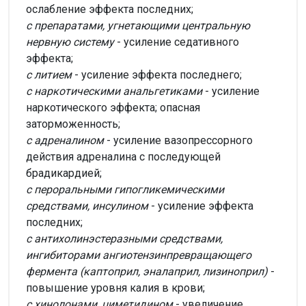
ослабление эффекта последних;
с препаратами, угнетающими центральную
нервную систему
- усиление седативного
эффекта;
с литием
- усиление эффекта последнего;
с наркотическими анальгетиками
- усиление
наркотического эффекта; опасная
заторможенность;
с адреналином
- усиление вазопрессорного
действия адреналина с последующей
брадикардией;
с пероральными гипогликемическими
средствами, инсулином
- усиление эффекта
последних;
с антихолинэстеразными средствами,
ингибиторами ангиотензинпревращающего
фермента (каптоприл, эналаприл, лизиноприл)
-
повышение уровня калия в крови;
с хинолонами, циметидином
- увеличение