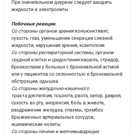
При значительном диурезе следует вводить
жидкости и электролиты.
Побочные реакции.
Со стороны органов зрения:
конъюнктивит,
сухость глаз, уменьшение секреции слезной
жидкости, нарушения зрения, ксантопсия.
Со стороны респираторной системы, органов
грудной клетки и средостения:
кашель, стридор,
бронхоспазм у больных с бронхиальной астмой
или у пациентов со склонностью к бронхиальной
обструкции, одышка.
Со стороны желудочно-кишечного
тракта:
диспепсия, тошнота, рвота, запор, диарея,
сухость во рту, анорексия, боль в животе,
раздражение желудка, спазмы, тромбоз
брыжеечных артериальных сосудов,
ишемические колиты.
Со стороны печени и желчевыводящих