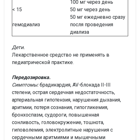
100 мг через день
< 15
50 мг через день
50 мг ежедневно сразу
гемодиализ
посля проведения
диализа
Дети.
Лекарственное средство не применять в
педиатрической практике.
Передозировка.
Симптомы:
брадикардия, AV-блокада II-III
степени, острая сердечная недостаточность,
артериальная гипотензия, нарушения дыхания,
аритмии, потеря сознания, гипогликемия,
бронхоспазм, судороги, повышенная
сонливость, головокружение, тошнота,
гиповолемия, электролитные нарушения с
сердечными аритмиями и мышечными