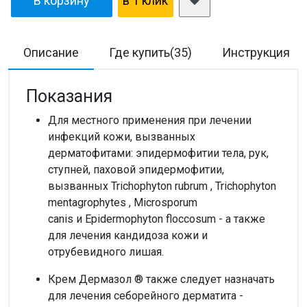
В корзину
в 1 клик
Описание
Где купить(35)
Инструкция
Показания
Для местного применения при лечении
инфекций кожи, вызванных
дерматофитами: эпидермофитии тела, рук,
ступней, паховой эпидермофитии,
вызванных Trichophyton rubrum , Trichophyton
mentagrophytes , Microsporum
canis и Epidermophyton floccosum - а также
для лечения кандидоза кожи и
отрубевидного лишая.
Крем Дермазол ® также следует назначать
для лечения себорейного дерматита -