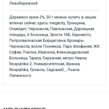
Левобережной
Дермазол крем 2%, 30 г можно купить в наших
аптеках сейчас здесь: megacity, Троещина,
Охматдет, Черновола, Павловская, Дарницкая
площадь, 6 больница, Эрнста 16Б, Евромісто,
Петропавловская Борщаговка, Бровары
Черновола, возле Позняков, Парк Феофания, ЖК
София, Пчелки, Ивасюка, Александровская
Больница, Тараса, Окружная, метро Нивки,
Respublika-2, Университетская, Франка,
Respublika, Грінвіль, Садовая2, , Львов
Липинского
Внимание!
Форма выпуска
Нет отзывов
Крем
Производитель
КУСУМ ХЕЛТХКЕР ПВТ. ЛТД
Написать отзыв