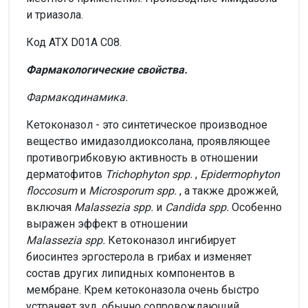
и триазола.
Код ATX D01A C08.
Фармакологические свойства.
Ф
армакодинамика.
Кетоконазол - это синтетическое производное
вещество имидазолдиоксолана, проявляющее
противогрибковую активность в отношении
дерматофитов
Trichophyton
spр.
,
Epidermophyton
floccosum
и
Microsporum
spр.
, а также дрожжей,
включая
Malassezia
spp.
и
Candida
spp.
Особенно
выражен эффект в отношении
Malassezia
spp.
Кетоконазол ингибирует
биосинтез эргостерола в грибах и изменяет
состав других липидных компонентов в
мембране. Крем кетоконазола очень быстро
устраняет зуд, обычно сопровождающий