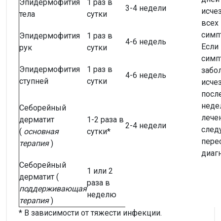
Эпидермофития
1 раз в
3-4 недели
исче
тела
сутки
всех
симп
Эпидермофития
1 раз в
4-6 недель
Если
рук
сутки
симп
Эпидермофития
1 раз в
забо
4-6 недель
ступней
сутки
исче
посл
неде
Себорейный
лечен
дерматит
1-2 раза в
2-4 недели
след
(
основная
сутки*
пере
терапия
)
диагн
Себорейный
1 или 2
дерматит (
раза в
поддерживающая
неделю
терапия
)
* В зависимости от тяжести инфекции.