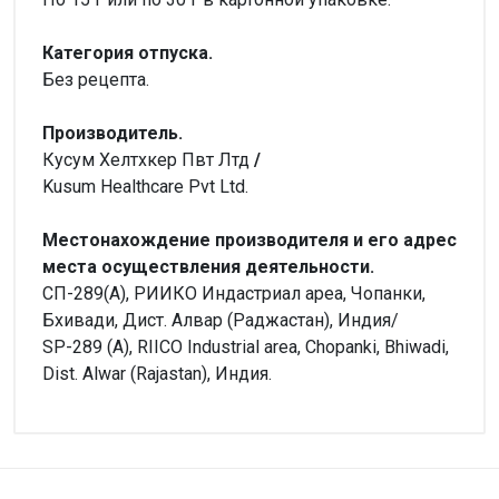
Категория отпуска.
Без рецепта.
Производитель.
Кусум Хелтхкер Пвт Лтд
/
Kusum Healthcare Pvt Ltd.
Местонахождение производителя и его адрес
места осуществления деятельности.
СП-289(А), РИИКО Индастриал ареа, Чопанки,
Бхивади, Дист. Алвар (Раджастан), Индия/
SP-289 (A), RIICO Industrial area, Chopanki, Bhiwadi,
Dist. Alwar (Rajastan), Индия.
Внимание!
Форма выпуска
Нет отзывов
Крем