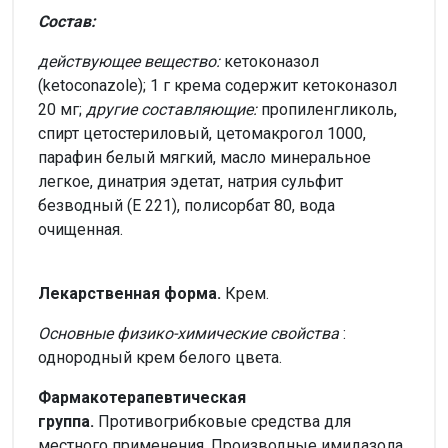
Состав:
действующее вещество:
кетоконазол
(ketoconazole); 1 г крема содержит кетоконазол
20 мг;
другие составляющие:
пропиленгликоль,
спирт цетостериловый, цетомакрогол 1000,
парафин белый мягкий, масло минеральное
легкое, динатрия эдетат, натрия сульфит
безводный (Е 221), полисорбат 80, вода
очищенная.
Лекарственная форма.
Крем.
Основные физико-химические свойства
:
однородный крем белого цвета.
Фармакотерапевтическая
группа.
Противогрибковые средства для
местного применения. Производные имидазола