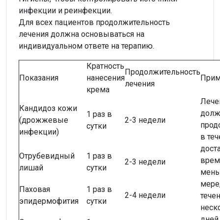
инфекции и реинфекции.
Для всех пациентов продолжительность
лечения должна основываться на
индивидуальном ответе на терапию.
Кратность
Продолжительность
Показания
нанесения
Прим
лечения
крема
Лече
Кандидоз кожи
долж
1 раз в
(дрожжевые
2-3 недели
прод
сутки
инфекции)
в те
дост
Отрубевидный
1 раз в
врем
2-3 недели
лишай
сутки
мен
мере,
Паховая
1 раз в
2-4 недели
тече
эпидермофития
сутки
неск
дней