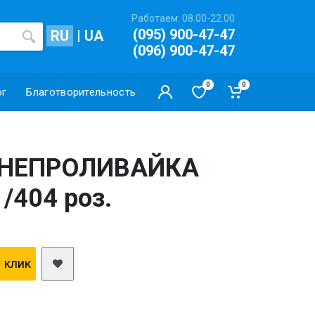
Работаем: 08.00-22.00
(095) 900-47-47
RU
|
UA
(096) 900-47-47
0
0
ог
Благотворительность
 НЕПРОЛИВАЙКА
/404 роз.
1 клик