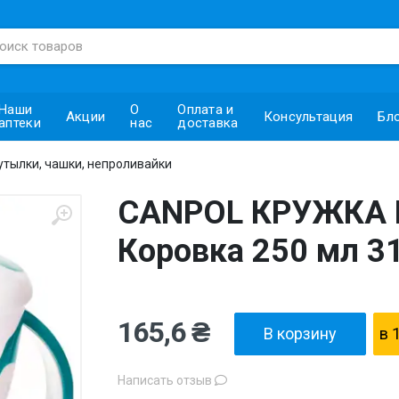
Наши
О
Оплата и
Акции
Консультация
Бл
аптеки
нас
доставка
утылки, чашки, непроливайки
CANPOL КРУЖКА
Коровка 250 мл 31
165,6 ₴
В корзину
в 
Написать отзыв