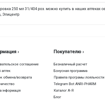
 250 мл 31/404 роз. можно купить в наших аптеках сей
в, Эпицентр
Н
Оц
рмация ›
Покупателю ›
Ва
вательское соглашение
Безналичный расчет
ї аптек
Бонусная программа
к обмена/возврата
Правила програмы лояльности
ничество
Telegram Bot ANRI-PHARM
а інформація
Каталог А-Я
Блог