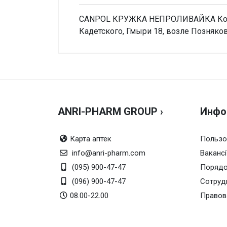
CANPOL КРУЖКА НЕПРОЛИВАЙКА Коровка
Кадетского, Гмыри 18, возле Позняко
Внимание!
Нет отзывов
ANRI-PHARM GROUP ›
Инфо
Карта аптек
Пользо
info@anri-pharm.com
Вакансі
(095) 900-47-47
Порядо
(096) 900-47-47
Сотруд
08.00-22.00
Правов