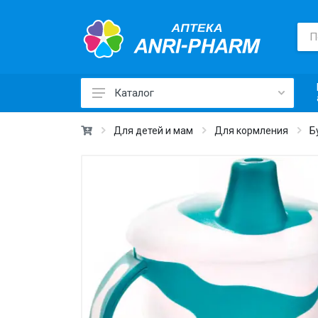
Каталог
Лекарственные средства ›
Для детей и мам
Для кормления
Б
Товары для здоровья ›
Медицинские товары и техника ›
Лечебная косметика ›
Красота и уход ›
Витамины и добавки ›
Ежедневная гигиена ›
Для детей и мам ›