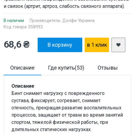
и связок (артрит, артроз, слабость связного аппарата).
В наличии
Производитель:
Долфи-Украина
Код товара: 058993
68,6 ₴
В корзину
в 1 клик
Описание
Где купить(53)
Отзывы
Д
Описание
Бинт снимает нагрузку с поврежденного
сустава, фиксирует, согревает, снимает
отечность, прекращая развитие воспалительных
процессов, защищает от травм во время занятий
спортом, тяжелой физической работы, при
длительных статических нагрузках.