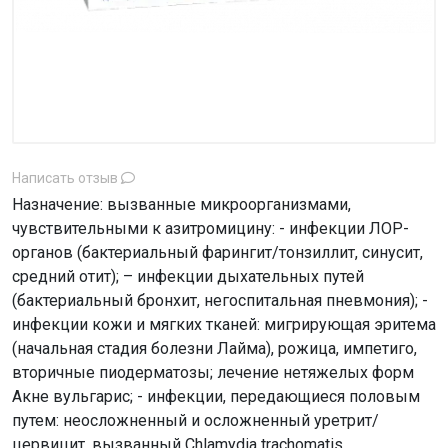
Написать отзыв
Назначение: вызванные микроорганизмами,
чувствительными к азитромицину: - инфекции ЛОР-
органов (бактериальный фарингит/тонзиллит, синусит,
средний отит); – инфекции дыхательных путей
(бактериальный бронхит, негоспитальная пневмония); -
инфекции кожи и мягких тканей: мигрирующая эритема
(начальная стадия болезни Лайма), рожица, импетиго,
вторичные пиодерматозы; лечение нетяжелых форм
Акне вульгарис; - инфекции, передающиеся половым
путем: неосложненный и осложненный уретрит/
цервицит, вызванный Chlamydia trachomatis.