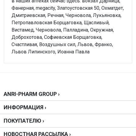
в наших аптеках сейчас здесь: вокзал Дарница,
Фанерная, megacity, Златоустовская 50, Охматдет,
Дмитриевская, Речная, Черновола, Лукьяновка,
Петропавловская Борщаговка, Щасливый,
Вистамед, Черновола, Палладина, Окружная,
Доброхотова, Софиевская Борщаговка,
Счастливая, Воздушных сил, Львов, Франко,
Львов Липинского, Иоанна Павла
Внимание!
Форма выпуска
Нет отзывов
Таблетки
Производитель
ОАО "Киевмедпрепарат", Украина
Написать отзыв
ANRI-PHARM GROUP ›
Можно купить без рецепта?
ИНФОРМАЦИЯ ›
Нельзя, нужен рецепт.
Оценка
ПОКУПАТЕЛЮ ›
Дозировка
0.5 г
Ваш отзыв
НОВОСТНАЯ РАССЫЛКА ›