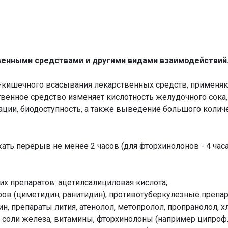
венными средствами и другими видами взаимодействий
кишечного всасывания лекарственных средств, применяю
ственное средство изменяет кислотность желудочного сока
ии, биодоступность, а также выведение большого количе
ать перерыв не менее 2 часов (для фторхинолонов - 4 ча
х препаратов: ацетилсалициловая кислота,
в (циметидин, ранитидин), противотуберкулезные препара
н, препараты лития, атенолол, метопролол, пропранолол, х
соли железа, витамины, фторхинолоны (например ципрофл