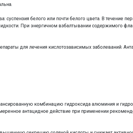
альна.
: суспензия белого или почти белого цвета. В течение пе
идкости. При энергичном взбалтывании содержимого фла
репараты для лечения кислотозависимых заболеваний. Ан
лансированную комбинацию гидроксида алюминия и гидрок
меренное антацидное действие при применении рекомендо
вышенную секрецию соляной кислоты и снижает активност