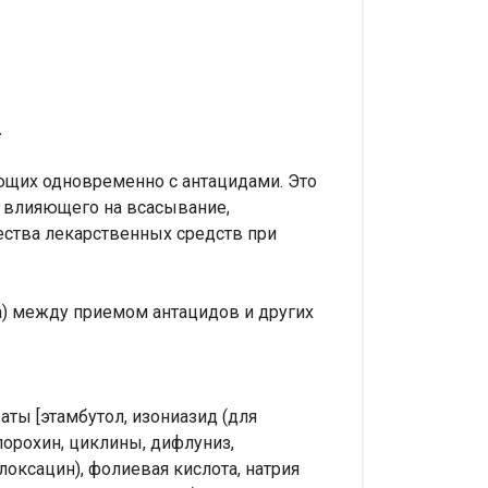
.
щих одновременно с антацидами. Это
, влияющего на всасывание,
ства лекарственных средств при
са) между приемом антацидов и других
ты [этамбутол, изониазид (для
лорохин, циклины, дифлуниз,
оксацин), фолиевая кислота, натрия