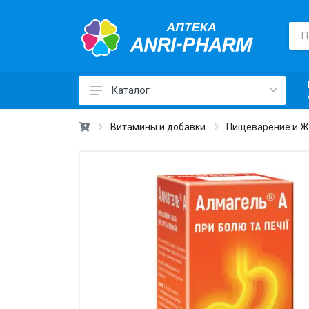
Каталог
Лекарственные средства ›
Витамины и добавки
Пищеварение и 
Товары для здоровья ›
Медицинские товары и техника ›
Лечебная косметика ›
Красота и уход ›
Витамины и добавки ›
Ежедневная гигиена ›
Для детей и мам ›