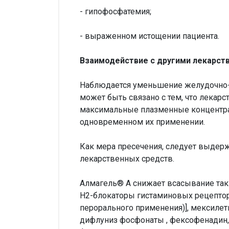
- гипофосфатемия;
- выраженном истощении пациента.
Взаимодействие с другими лекарст
Наблюдается уменьшение желудочно-
может быть связано с тем, что лекар
максимальные плазменные концентрац
одновременном их применении.
Как мера пресечения, следует выдерж
лекарственных средств.
Алмагель® А снижает всасывание таки
H2-блокаторы гистаминовых рецепторо
перорального применения)], мексилети
дифлуниз фосфонаты , фексофенадин, 