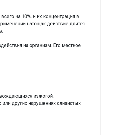
сего на 10%, и их концентрация в
 применении натощак действие длится
в.
действия на организм. Его местное
овождающихся изжогой,
х или других нарушениях слизистых