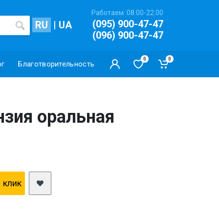
Работаем: 08.00-22.00
(095) 900-47-47
RU
|
UA
(096) 900-47-47
0
0
ог
Благотворительность
нзия оральная
1 клик