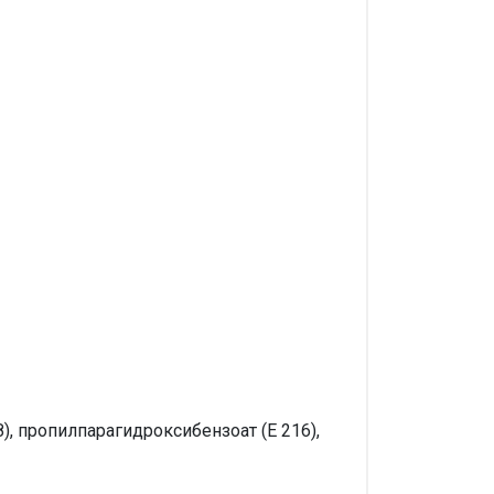
), пропилпарагидроксибензоат (Е 216),