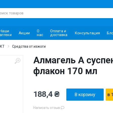
Наши
О
Оплата и
Акции
Консультация
Бл
аптеки
нас
доставка
ЖКТ
Средства от изжоги
Алмагель А суспе
флакон 170 мл
188,4 ₴
В корзину
в 
Написать отзыв