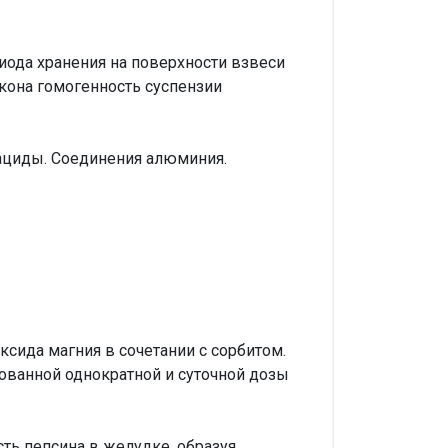
риода хранения на поверхности взвеси
кона гомогенность суспензии
тациды. Соединения алюминия.
сида магния в сочетании с сорбитом.
ванной однократной и суточной дозы
ь пепсина в желудке, образуя