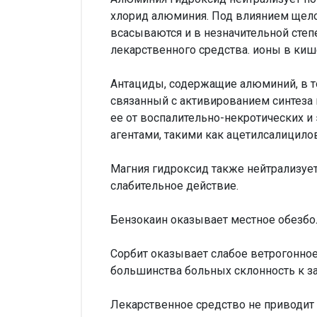
хлорид алюминия. Под влиянием щело
всасываются и в незначительной сте
лекарственного средства. ионы в киш
Антациды, содержащие алюминий, в т
связанный с активированием синтеза 
ее от воспалительно-некротических
агентами, такими как ацетилсалицило
Магния гидроксид также нейтрализуе
слабительное действие.
Бензокаин оказывает местное обезбо
Сорбит оказывает слабое ветрогонно
большинства больных склонность к з
Лекарственное средство не приводит 