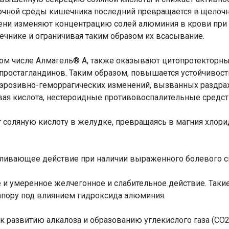
чной среды кишечника последний превращается в щелочн
пени изменяют концентрацию солей алюминия в крови пр
ечнике и ограничивая таким образом их всасывание.
ом числе Алмагель® А, также оказывают цитопротекторны
простагландинов. Таким образом, повышается устойчивост
 и эрозивно-геморрагических изменений, вызванных разд
вая кислота, нестероидные противовоспалительные средств
т соляную кислоту в желудке, превращаясь в магния хлор
ливающее действие при наличии выраженного болевого с
е и умеренное желчегонное и слабительное действие. Так
апору под влиянием гидроксида алюминия.
к развитию алкалоза и образованию углекислого газа (СО2