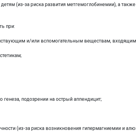
 детям (из-за риска развития метгемоглобинемии), а так
ь при:
йствующим и/или вспомогательным веществам, входящим в
стетикам;
о генеза, подозрении на острый аппендицит;
чности (из-за риска возникновения гипермагниемии и алю