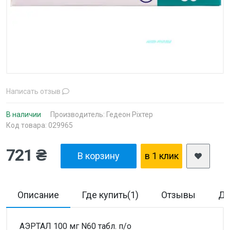
Написать отзыв
В наличии
Производитель:
Гедеон Ріхтер
Код товара: 029965
721 ₴
В корзину
в 1 клик
Описание
Где купить(1)
Отзывы
До
АЭРТАЛ 100 мг N60 табл. п/о