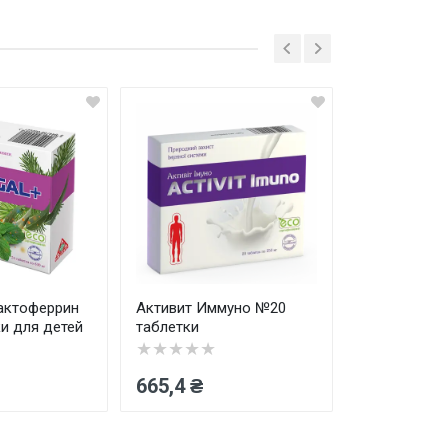
енка
ш отзыв
Отправить
актоферрин
Активит Иммуно №20
Септогал+ 
и для детей
таблетки
№24 таблетк
★★★★★
★★★★★
665,4 ₴
568,4 ₴