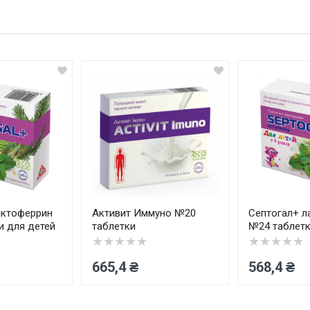
Оц
Ва
актоферрин
Активит Иммуно №20
Септогал+ л
и для детей
таблетки
№24 таблетк
★★★★★
★★★★★
665,4 ₴
568,4 ₴