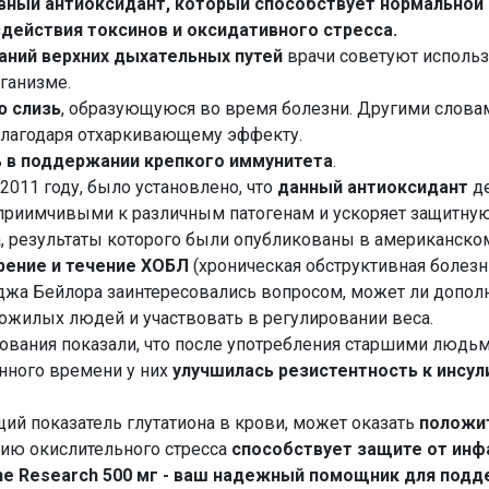
вный антиоксидант, который способствует нормальной
действия токсинов и оксидативного стресса.
аний верхних дыхательных путей
врачи советуют исполь
ганизме.
ю слизь
, образующуюся во время болезни. Другими словам
благодаря отхаркивающему эффекту.
ь
в поддержании
крепкого иммунитета
.
2011 году, было установлено, что
данный антиоксидант
де
приимчивыми к различным патогенам и ускоряет защитну
, результаты которого были опубликованы в американском
рение и течение ХОБЛ
(хроническая обструктивная болезнь
жа Бейлора заинтересовались вопросом, может ли дополн
пожилых людей и участвовать в регулировании веса.
ования показали, что после употребления старшими людь
енного времени у них
улучшилась резистентность к инсул
ий показатель глутатиона в крови, может оказать
положи
ию окислительного стресса
способствует защите от инф
rne Research 500 мг - ваш надежный помощник для под