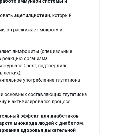
 работе иммунной системы и
зовать
ацетилцистеин
, который
и, он разжижает мокроту и
лает лимфоциты (специальные
ю реакцию организма.
 журнале Chest, подтвердило,
 легких).
ительное употребление глутатиона
ми основных составляющих глутатиона
ину
и активизировался процесс
тельный эффект для диабетиков
.
аркта миокарда людей с диабетом
.
держания здоровья дыхательной