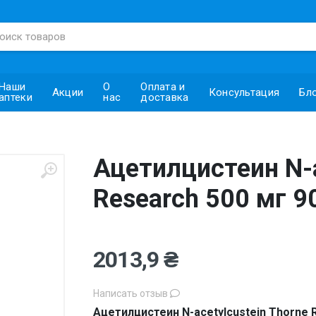
Наши
О
Оплата и
Акции
Консультация
Бл
аптеки
нас
доставка
Ацетилцистеин N-a
Research 500 мг 9
2013,9 ₴
Написать отзыв
Ацетилцистеин N-acetylcustein Thorne