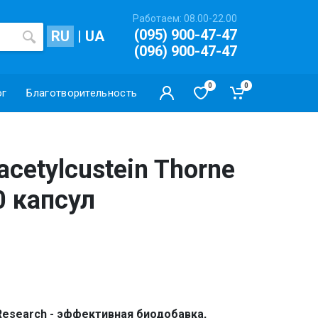
Работаем: 08.00-22.00
(095) 900-47-47
RU
|
UA
(096) 900-47-47
0
0
ог
Благотворительность
cetylcustein Thorne
0 капсул
 Research - эффективная биодобавка,