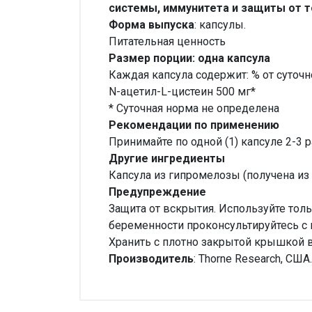
системы, иммунитета и защиты от т
Форма выпуска
: капсулы.
Питательная ценность
Размер порции: одна капсула
Каждая капсула содержит: % от суточ
N-ацетил-L-цистеин 500 мг*
* Суточная норма не определена
Рекомендации по применению
Принимайте по одной (1) капсуле 2-3 
Другие ингредиенты
Капсула из гипромелозы (получена из
Предупреждение
Защита от вскрытия. Используйте тол
беременности проконсультируйтесь с
Хранить с плотно закрытой крышкой в
Производитель
: Thorne Research, США.
Внимание!
Нет отзывов