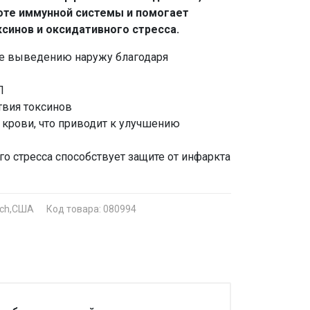
оте иммунной системы и помогает
синов и оксидативного стресса.
ее выведению наружу благодаря
Л
твия токсинов
в крови, что приводит к улучшению
о стресса способствует защите от инфаркта
rch,США
Код товара: 080994