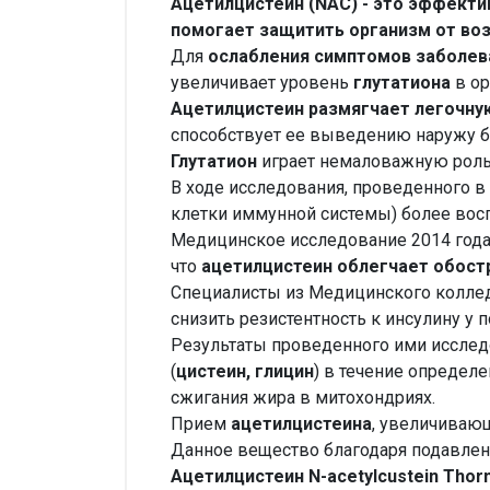
Ацетилцистеин (NAC) - это эффекти
помогает защитить организм от воз
Для
ослабления симптомов заболев
увеличивает уровень
глутатиона
в ор
Ацетилцистеин размягчает легочну
способствует ее выведению наружу 
Глутатион
играет немаловажную рол
В ходе исследования, проведенного в 
клетки иммунной системы) более вос
Медицинское исследование 2014 года
что
ацетилцистеин облегчает обост
Специалисты из Медицинского коллед
снизить резистентность к инсулину у 
Результаты проведенного ими исслед
(
цистеин, глицин
) в течение определ
сжигания жира в митохондриях.
Прием
ацетилцистеина
, увеличивающ
Данное вещество благодаря подавлен
Ацетилцистеин N-acetylcustein Tho