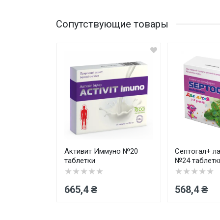
Сопутствующие товары
актоферрин
Активит Иммуно №20
Септогал+ л
 для детей
таблетки
№24 таблетк
★★★★★
★★★★★
665,4 ₴
568,4 ₴