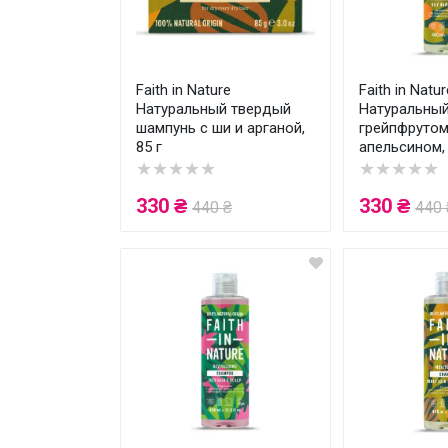
Faith in Nature
Faith in Natur
Натуральный твердый
Натуральный
шампунь с ши и арганой,
грейпфрутом
85 г
апельсином,
★★★★★
★★★★★
330 ₴
330 ₴
440 ₴
440 