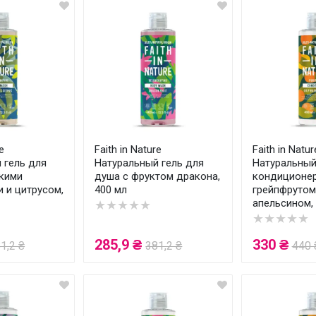
e
Faith in Nature
Faith in Natur
 гель для
Натуральный гель для
Натуральны
кими
душа с фруктом дракона,
кондиционер
 и цитрусом,
400 мл
грейпфрутом
апельсином,
★★★★★
★★★★★
285,9 ₴
330 ₴
1,2 ₴
381,2 ₴
440 