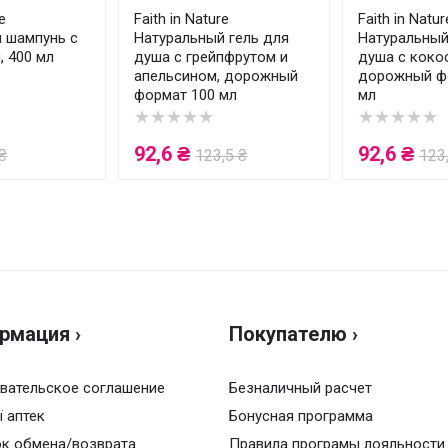
e
Faith in Nature
Faith in Natur
 шампунь с
Натуральный гель для
Натуральный
, 400 мл
душа с грейпфрутом и
душа с коко
апельсином, дорожный
дорожный ф
формат 100 мл
мл
★★★★★
★★★★★
92,6 ₴
92,6 ₴
₴
123,5 ₴
123
рмация ›
Покупателю ›
вательское соглашение
Безналичный расчет
ї аптек
Бонусная программа
к обмена/возврата
Правила програмы лояльности