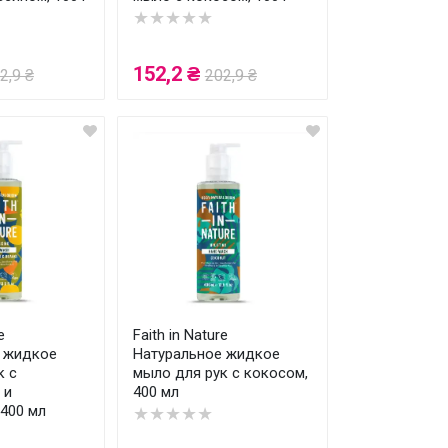
★★★★★
152,2 ₴
2,9 ₴
202,9 ₴
e
Faith in Nature
 жидкое
Натуральное жидкое
к с
мыло для рук с кокосом,
 и
400 мл
 400 мл
★★★★★