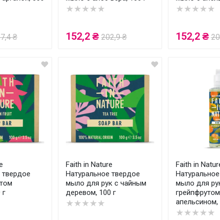
★★★★★
★★★★★
152,2 ₴
152,2 ₴
7,4 ₴
202,9 ₴
20
e
Faith in Nature
Faith in Natur
 твердое
Натуральное твердое
Натуральное
ктом
мыло для рук с чайным
мыло для ру
 г
деревом, 100 г
грейпфрутом
апельсином,
★★★★★
★★★★★