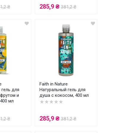
285,9 ₴
1,2 ₴
381,2 ₴
e
Faith in Nature
 гель для
Натуральный гель для
пфрутом и
душа с кокосом, 400 мл
 400 мл
★★★★★
285,9 ₴
1,2 ₴
381,2 ₴