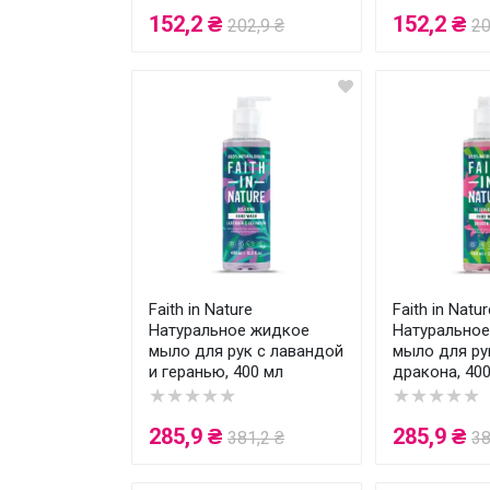
152,2 ₴
152,2 ₴
202,9 ₴
20
Faith in Nature
Faith in Natur
Натуральное жидкое
Натурально
мыло для рук с лавандой
мыло для ру
и геранью, 400 мл
дракона, 40
★★★★★
★★★★★
285,9 ₴
285,9 ₴
381,2 ₴
38