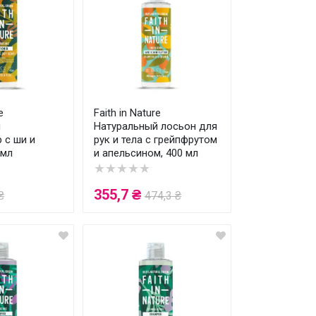
e
Faith in Nature
й
Натуральный лосьон для
 с ши и
рук и тела с грейпфрутом
 мл
и апельсином, 400 мл
★★★★★
355,7 ₴
₴
474,3 ₴