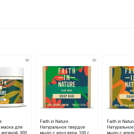
e
Faith in Nature
Faith in Natur
 маска для
Натуральное твердое
Натуральное
 арганой, 300
мыло с алоэ вера, 100 г
мыло с апель