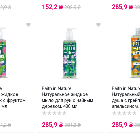
152,2 ₴
285,9 ₴
2,9 ₴
202,9 ₴
38
e
Faith in Nature
Faith in Natur
е жидкое
Натуральное жидкое
Натуральный
к с фруктом
мыло для рук с чайным
душа с грей
0 мл
деревом, 400 мл
апельсином,
★★★★★
★★★★★
285,9 ₴
285,9 ₴
1,2 ₴
381,2 ₴
38