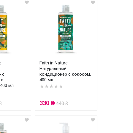
e
Faith in Nature
й
Натуральный
 с
кондиционер с кокосом,
 и
400 мл
 400 мл
★★★★★
330 ₴
₴
440 ₴