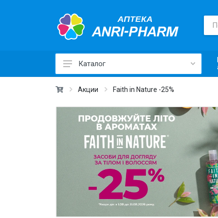
Каталог
Лекарственные средства ›
Акции
Faith in Nature -25%
Товары для здоровья ›
Медицинские товары и техника ›
Лечебная косметика ›
Красота и уход ›
Витамины и добавки ›
Ежедневная гигиена ›
Для детей и мам ›