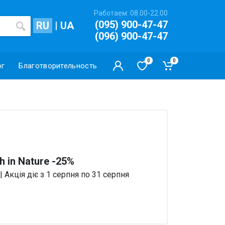
Работаем: 08.00-22.00
(095) 900-47-47
RU
|
UA
(096) 900-47-47
0
0
ог
Благотворительность
th in Nature -25%
 | Акція діє з 1 серпня по 31 серпня