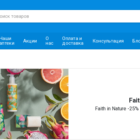
Наши
О
Оплата и
Акции
Консультация
Бл
аптеки
нас
доставка
Fai
Faith in Nature -25%