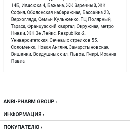
14Б, Ивасюка 4, Бажана, ЖК Заречный, ЖК
София, Оболонская набережная, Бассейна 23,
Верхогляда, Семьи Кульженко, ТЦ Полярный,
Тараса, Французский квартал, Окружная, метро
Нивки, ЖК Зе Лейкс, Respublika-2,
Университетская, Сечевых стрелков 55,
Соломенка, Новая Англия, Замарстыновская,
Вишенки, Воздушных сил, Львов, Гмирі, Иоанна
Павла
Внимание!
Форма выпуска
Нет отзывов
Таблетки
Производитель
Абботт Биолоджикалз Б.В.
Написать отзыв
ANRI-PHARM GROUP ›
Можно купить без рецепта?
ИНФОРМАЦИЯ ›
Нельзя, нужен рецепт.
Оценка
ПОКУПАТЕЛЮ ›
Дозировка