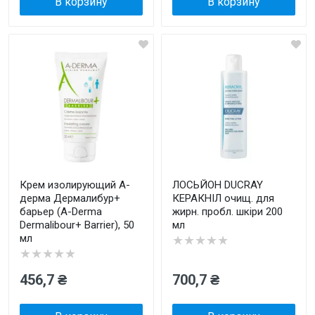
В корзину
В корзину
Крем изолирующий А-
ЛОСЬЙОН DUCRAY
дерма Дермалибур+
КЕРАКНІЛ очищ. для
барьер (A-Derma
жирн. пробл. шкіри 200
Dermalibour+ Barrier), 50
мл
мл
★★★★★
★★★★★
456,7 ₴
700,7 ₴