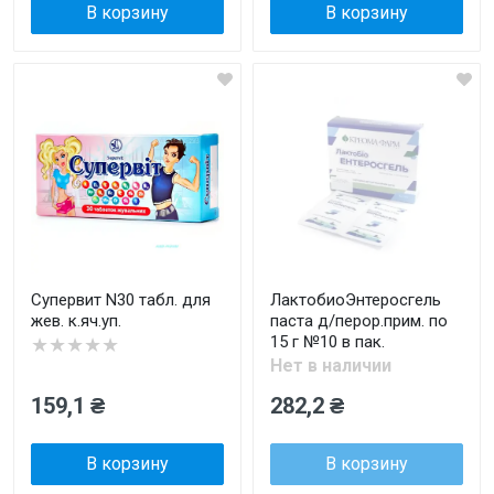
В корзину
В корзину
Супервит N30 табл. для
ЛактобиоЭнтеросгель
жев. к.яч.уп.
паста д/перор.прим. по
15 г №10 в пак.
★★★★★
Нет в наличии
159,1 ₴
282,2 ₴
В корзину
В корзину