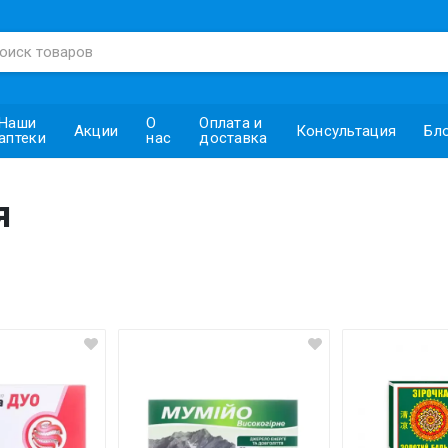
Наши
О
Оплата и
Акции
Консультация
Бл
аптеки
нас
доставка
я