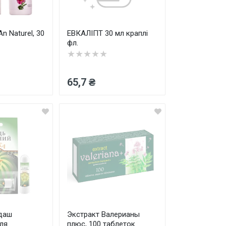
n Naturel, 30
ЕВКАЛІПТ 30 мл краплі
фл.
★★★★★
65,7 ₴
даш
Экстракт Валерианы
ля
плюс, 100 таблеток