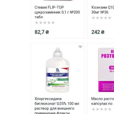
Стевия FLIP-TOP
Коэнзим Q10
цукрозамінник 0,1 г №200
30мг №36
табл.
★★★★★
★★★★★
82,7 ₴
242 ₴
Хлоргексидина
Масло расто
биглюконат 0,05% 100 мл
капсулах по 
раствор для внешнего
★★★★★
применения флакон