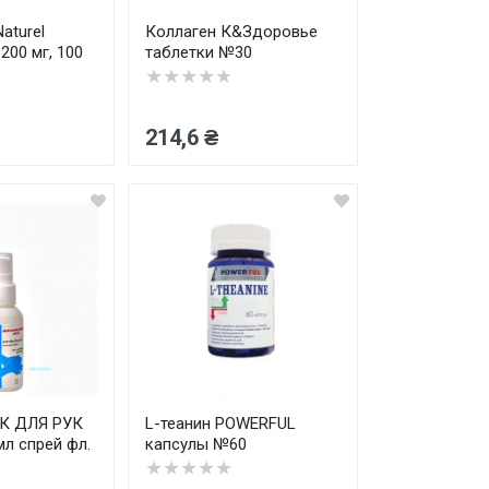
aturel
Коллаген К&Здоровье
200 мг, 100
таблетки №30
★★★★★
214,6 ₴
К ДЛЯ РУК
L-теанин POWERFUL
л спрей фл.
капсулы №60
★★★★★