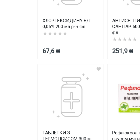
ХЛОРГЕКСИДИНУ Б/Г
АНТИСЕПТИ
0,05% 200 мл р-н фл.
САНІТАР 500
фл.
★★★★★
★★★★★
67,6 ₴
251,9 ₴
ТАБЛЕТКИ З
Рефлюксол т
ТЕРМОПСИСОМ 300 мг
вкусом мяты