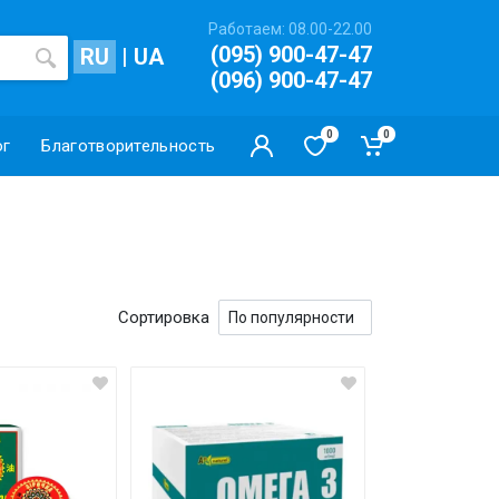
Работаем: 08.00-22.00
(095) 900-47-47
RU
|
UA
(096) 900-47-47
0
0
ог
Благотворительность
Сортировка