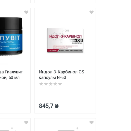
ца Гиалувит
Индол 3-Карбинол OS
ой, 50 мл
капсулы №60
★★★★★
845,7 ₴