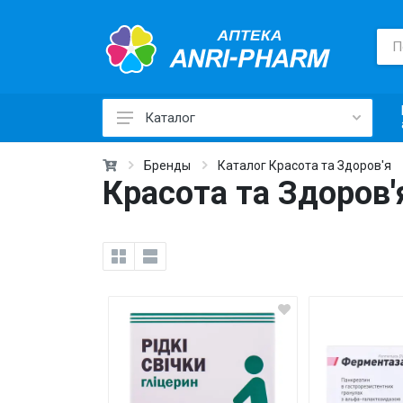
Каталог
Лекарственные средства ›
Бренды
Каталог Красота та Здоров'я
Красота та Здоров'
Товары для здоровья ›
Медицинские товары и техника ›
Лечебная косметика ›
Красота и уход ›
Витамины и добавки ›
Ежедневная гигиена ›
Для детей и мам ›