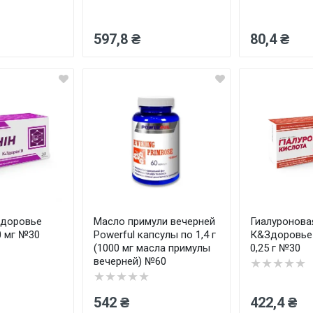
597,8 ₴
80,4 ₴
Здоровье
Масло примули вечерней
Гиалуронова
0 мг №30
Powerful капсулы по 1,4 г
К&Здоровье 
(1000 мг масла примулы
0,25 г №30
вечерней) №60
★★★★★
★★★★★
542 ₴
422,4 ₴