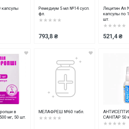
 капсулы
Ремедиум 5 мл №14 сусп.
Лецитин An N
фл.
капсулы по 1
шт.
★★★★★
★★★★★
793,8 ₴
521,4 ₴
ропши в
МЕЛАФРЕШ №60 табл.
АНТИСЕПТИ
500 мг, 50 шт.
САНІТАР 50 м
★★★★★
★★★★★