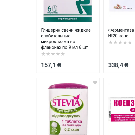
Товары для дома ›
Косметика CODERMA KIDS
Глицерин свечи жидкие
Ферментаза 
слабительные
№20 капс.
микроклизма во
★★★★★
флаконах по 9 мл 6 шт
★★★★★
157,1 ₴
338,4 ₴