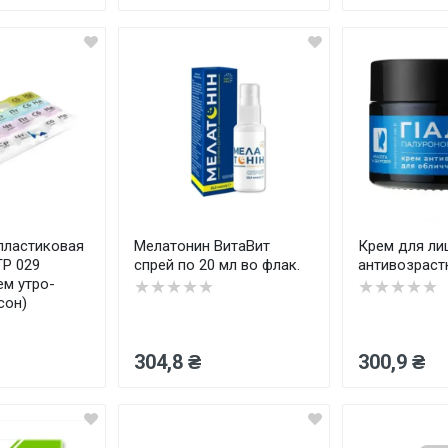
пластиковая
Мелатонин ВитаВит
Крем для ли
TP 029
спрей по 20 мл во флак.
антивозрастн
ем утро-
★★★★★
★★★★★
сон)
304,8 ₴
300,9 ₴