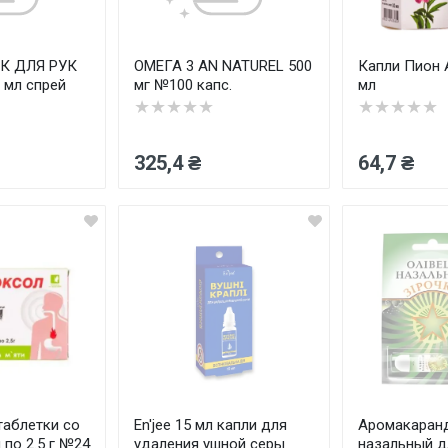
К ДЛЯ РУК
ОМЕГА 3 AN NATUREL 500
Капли Пион A
 мл спрей
мг №100 капс.
мл
★★★★★
★★★★★
325,4 ₴
64,7 ₴
аблетки со
En'jee 15 мл капли для
Аромакаран
 по 2.5 г №24
удаления ушной серы
назальный д