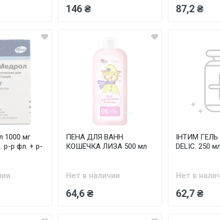
146 ₴
87,2 ₴
 1000 мг
ПЕНА ДЛЯ ВАНН
ІНТИМ ГЕЛЬ 
. р-р фл. + р-
КОШЕЧКА ЛИЗА 500 мл
DELIC. 250 м
чии
Нет в наличии
Нет в нали
64,6 ₴
62,7 ₴