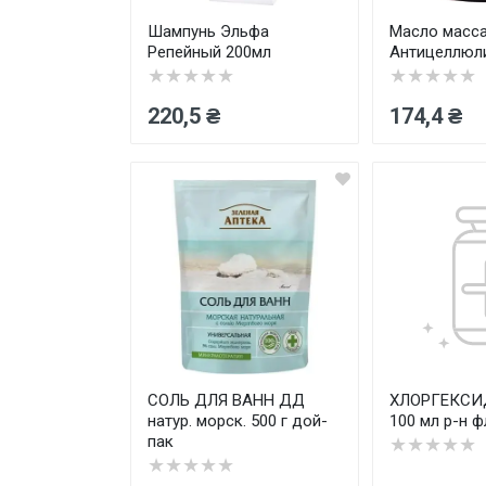
Шампунь Эльфа
Масло масс
Репейный 200мл
Антицеллюли
★★★★★
★★★★★
220,5 ₴
174,4 ₴
СОЛЬ ДЛЯ ВАНН ДД
ХЛОРГЕКСИ
натур. морск. 500 г дой-
100 мл р-н ф
пак
★★★★★
★★★★★