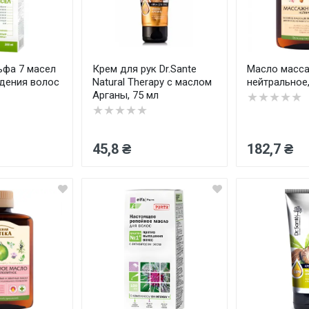
ьфа 7 масел
Крем для рук Dr.Sante
Масло масс
дения волос
Natural Therapy с маслом
нейтральное,
Арганы, 75 мл
★★★★★
★★★★★
45,8 ₴
182,7 ₴