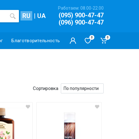
Работаем: 08.00-22.00
(095) 900-47-47
RU
|
UA
(096) 900-47-47
0
0
ог
Благотворительность
Сортировка