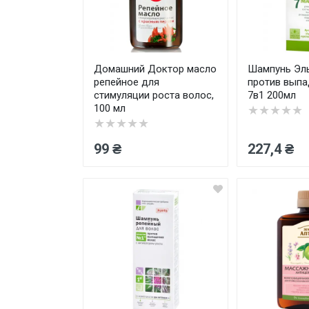
Товары для дома ›
Косметика CODERMA KIDS
Домашний Доктор масло
Шампунь Эл
репейное для
против выпа
стимуляции роста волос,
7в1 200мл
100 мл
★★★★★
★★★★★
99 ₴
227,4 ₴