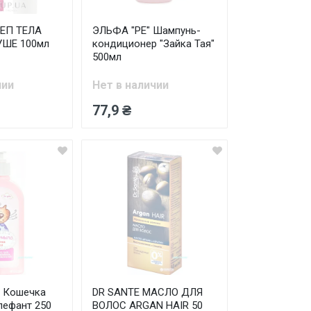
ЕП ТЕЛА
ЭЛЬФА "PE" Шампунь-
УШЕ 100мл
кондиционер "Зайка Тая"
500мл
чии
Нет в наличии
77,9 ₴
 Кошечка
DR SANTE МАСЛО ДЛЯ
лефант 250
ВОЛОС ARGAN HAIR 50