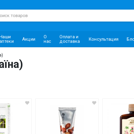
Наши
О
Оплата и
Акции
Консультация
Бл
аптеки
нас
доставка
а)
аїна)