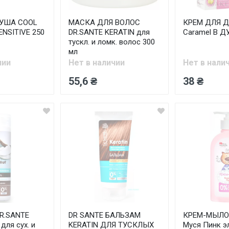
ДУША COOL
МАСКА ДЛЯ ВОЛОС
КРЕМ ДЛЯ Д
NSITIVE 250
DR.SANTE KERATIN для
Caramel В Д
тускл. и ломк. волос 300
мл
чии
Нет в наличии
Нет в нали
55,6 ₴
38 ₴
R.SANTE
DR SANTE БАЛЬЗАМ
КРЕМ-МЫЛО
 для сух. и
KERATIN ДЛЯ ТУСКЛЫХ
Муся Пинк э