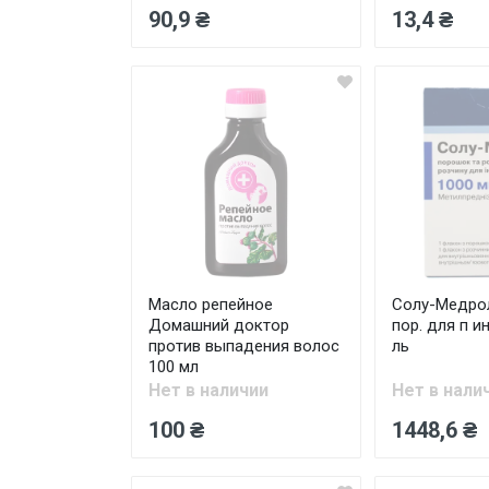
90,9 ₴
13,4 ₴
Масло репейное
Солу-Медрол
Домашний доктор
пор. для п ин
против выпадения волос
ль
100 мл
Нет в наличии
Нет в нали
100 ₴
1448,6 ₴