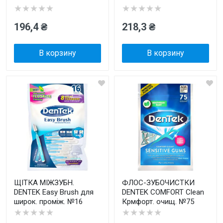
★★★★★
★★★★★
196,4 ₴
218,3 ₴
В корзину
В корзину
ЩІТКА МІЖЗУБН.
ФЛОС-ЗУБОЧИСТКИ
DENTEK Easy Brush для
DENTEK COMFORT Clean
широк. проміж. №16
Крмфорт. очищ. №75
★★★★★
★★★★★