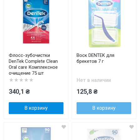
Флосс-зубочистки
Воск DENTEK для
DenTek Complete Clean
брекетов 7 г
Oral care Комплексное
очищение 75 шт
★★★★★
Нет в наличии
340,1 ₴
125,8 ₴
В корзину
В корзину