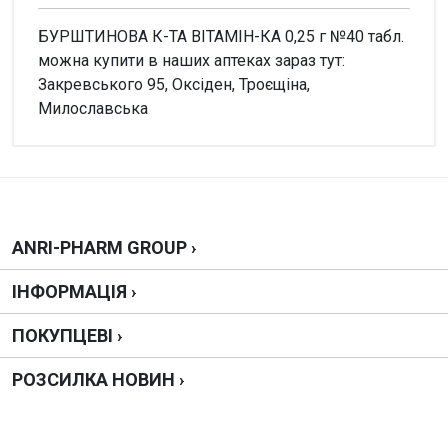
БУРШТИНОВА К-ТА ВІТАМІН-КА 0,25 г №40 табл.
можна купити в наших аптеках зараз тут:
Закревського 95, Оксіден, Троєщіна,
Милославська
Увага!
Немає відгуків
Написати відгук
ANRI-PHARM GROUP ›
ІНФОРМАЦІЯ ›
Оцінка
ПОКУПЦЕВІ ›
Ваш відгук
РОЗСИЛКА НОВИН ›