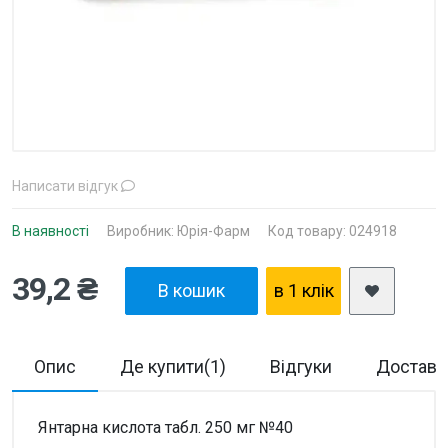
Написати відгук
В наявності
Виробник:
Юрія-Фарм
Код товару: 024918
39,2 ₴
В кошик
в 1 клiк
Опис
Де купити(1)
Відгуки
Доставка
Янтарна кислота табл. 250 мг №40