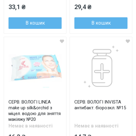
33,1 ₴
29,4 ₴
В кошик
В кошик
СЕРВ. ВОЛОГІ LINEA
СЕРВ. ВОЛОГІ INVISTA
make up silk&orchid з
антибакт. біорозкл. №15
міцел. водою для зняття
макіяжу №20
Немає в наявності
Немає в наявності