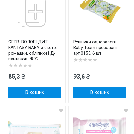
СЕРВ. ВОЛОГІ ДИТ.
Рушники одноразові
FANTASY BABY з екстр.
Baby Team пресовані
ромашки, обліпихи і Д-
арт.0155, 6 шт
пантенол. №72
★★★★★
★★★★★
85,3 ₴
93,6 ₴
В кошик
В кошик