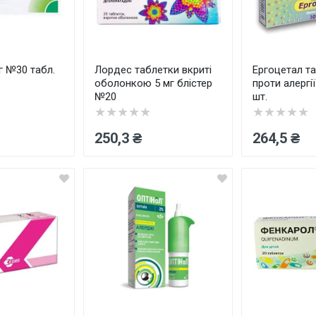
г №30 табл.
Лордес таблетки вкриті
Ергоцетал т
оболонкою 5 мг блістер
проти алергії
№20
шт.
★★★★★
★★★★★
250,3 ₴
264,5 ₴