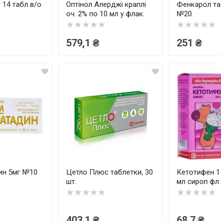
 14 табл в/о
Оптінол Алерджі краплі
Фенкарол та
оч. 2% по 10 мл у флак.
№20
★★★★★
★★★★★
579,1 ₴
251 ₴
ин 5мг №10
Цетло Плюс таблетки, 30
Кетотифен 1 
шт.
мл сироп фл.
★★★★★
★★★★★
403,1 ₴
68,7 ₴