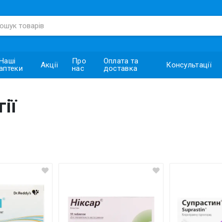
Наші
Про
Оплата та
Акції
Консультації
аптеки
нас
доставка
ії