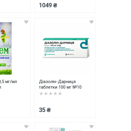
1049 ₴
,5 мг/мл
Діазолін-Дарниця
л
таблетки 100 мг №10
★★★★★
35 ₴