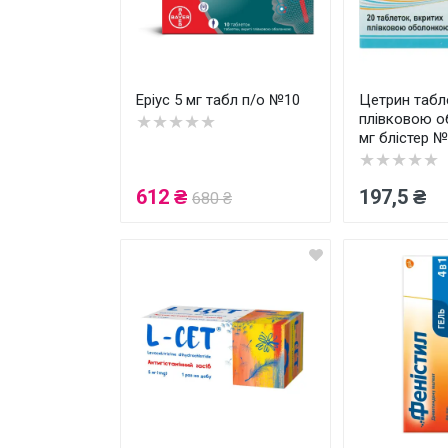
Товари для дому ›
Косметика CODERMA KIDS
Еріус 5 мг табл п/о №10
Цетрин табл
плівковою 
★★★★★
мг блістер 
★★★★★
612 ₴
197,5 ₴
680 ₴