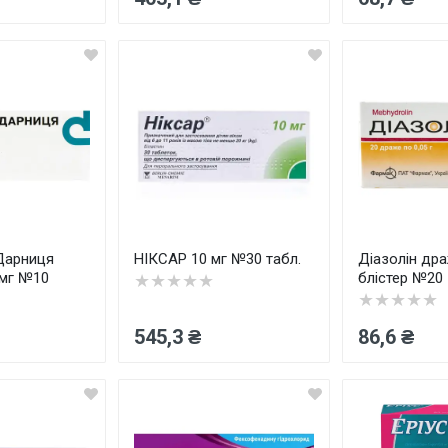
Дарниця
НІКСАР 10 мг №30 табл.
Діазолін дра
 мг №10
блістер №20
★★★★★
★★★★★
545,3 ₴
86,6 ₴