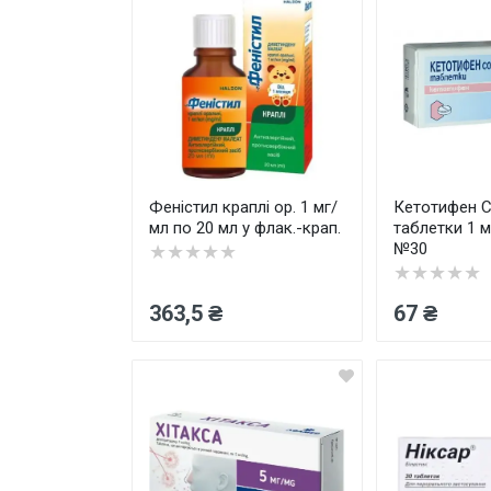
Феністил краплі ор. 1 мг/
Кетотифен 
мл по 20 мл у флак.-крап.
таблетки 1 м
№30
★★★★★
★★★★★
363,5 ₴
67 ₴