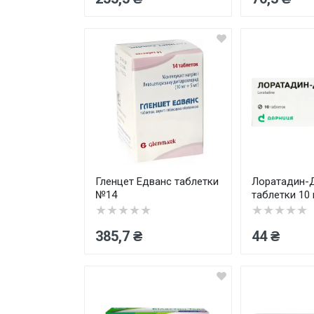
Гленцет Едванс таблетки
Лоратадин-
№14
таблетки 10
★★★★★
★★★★★
385,7 ₴
44 ₴