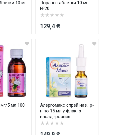
блетки 10 мг
Лорано таблетки 10 мг
№20
★★★★★
129,4 ₴
мг/5 мл 100
Алергомакс спрей наз., р-
н по 15 мл у флак. з
насад.-розпил.
★★★★★
148,8 ₴