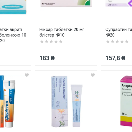
етки вкриті
Ніксар таблетки 20 мг
Супрастин та
оболонкою 10
блістер №10
№20
№20
★★★★★
★★★★★
183 ₴
157,8 ₴