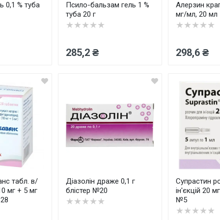
ь 0,1 % туба
Псило-бальзам гель 1 %
Алерзин крап
туба 20 г
мг/мл, 20 мл
★★★★★
★★★★★
285,2 ₴
298,6 ₴
нс табл. в/
Діазолін драже 0,1 г
Супрастин р
10 мг + 5 мг
блістер №20
ін'єкцій 20 м
№28
№5
★★★★★
★★★★★