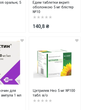
лі оральні, 5
Едем таблетки вкриті
оболонкою 5 мг блістер
№10
★★★★★
140,8 ₴
озчин для
Цетрилев Нео 5 мг №100
г ампула 1 мл
табл. в/о
★★★★★