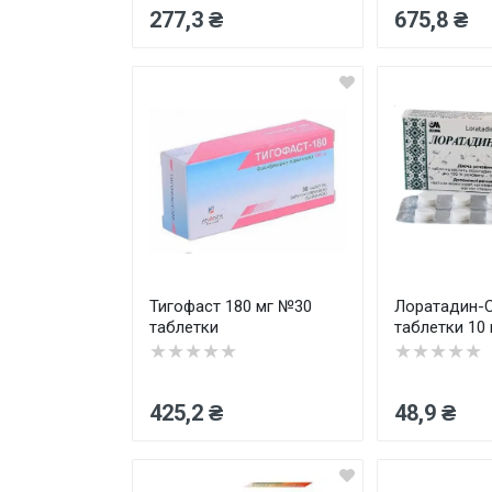
277,3 ₴
675,8 ₴
Тигофаст 180 мг №30
Лоратадин-
таблетки
таблетки 10
★★★★★
★★★★★
425,2 ₴
48,9 ₴