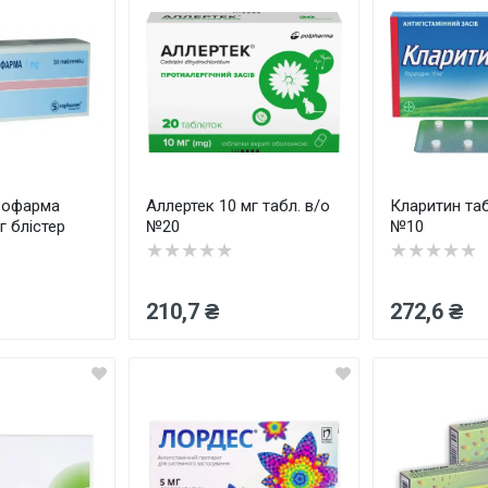
Софарма
Аллертек 10 мг табл. в/о
Кларитин таб
г блістер
№20
№10
★★★★★
★★★★★
210,7 ₴
272,6 ₴