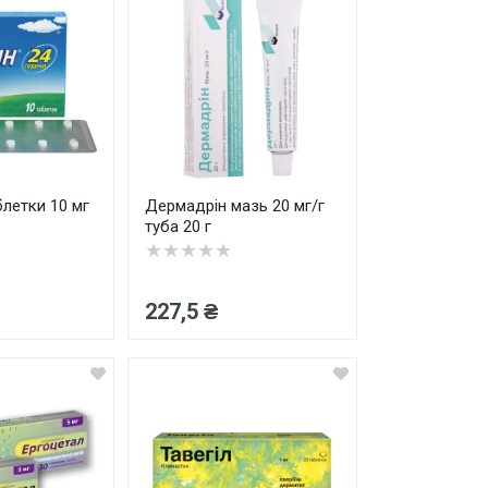
летки 10 мг
Дермадрін мазь 20 мг/г
туба 20 г
★★★★★
227,5 ₴