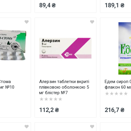
89,4 ₴
189,1 ₴
Стома
Алерзин таблетки вкриті
Едем сироп 0
 мг №10
плівковою оболонкою 5
флакон 60 м
мг блістер №7
★★★★★
★★★★★
112,2 ₴
216,7 ₴