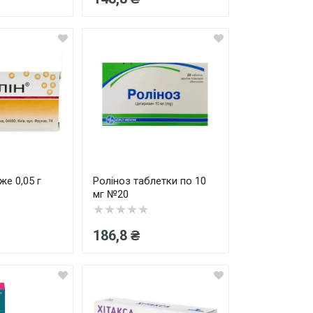
же 0,05 г
Роліноз таблетки по 10
мг №20
★★★★★
186,8 ₴