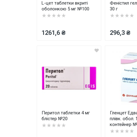
L-цет таблетки вкриті
Феністил гел
оболонкою 5 мг №100
30 г
★★★★★
★★★★★
1261,6 ₴
296,3 ₴
Перитол таблетки 4 мг
Гленцет Едва
блістер №20
плівк. обол. 
контейнер 
★★★★★
★★★★★