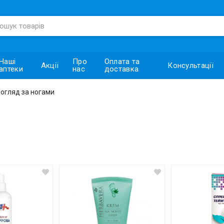
Наші
Про
Оплата та
Акції
Консультації
аптеки
нас
доставка
огляд за ногами