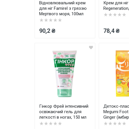
Відновлювальний крем
Крем для ніг
для ніг Famirel з гряззю
Regeneration
Мертвого моря, 100мл
★★★★★
★★★★★
90,2 ₴
78,4 ₴
Гінкор Фрей інтенсивний
Детокс-пласт
освіжаючий гель для
Megumi Foot 
легкості в ногах, 150 мл
Ginger (імбир
★★★★★
★★★★★