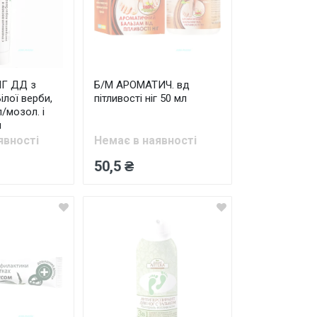
ІГ ДД з
Б/М АРОМАТИЧ. вд
ілої верби,
пітливості ніг 50 мл
/мозол. і
л
явності
Немає в наявності
50,5 ₴