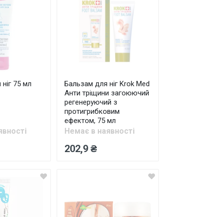
 ніг 75 мл
Бальзам для ніг Krok Med
Анти тріщини загоюючий
регенеруючий з
протигрибковим
ефектом, 75 мл
явності
Немає в наявності
202,9 ₴