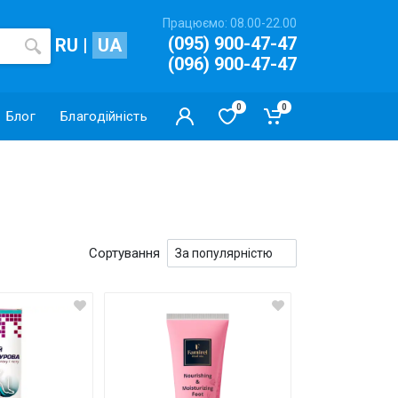
Працюємо: 08.00-22.00
(095) 900-47-47
RU
|
UA
(096) 900-47-47
0
0
Блог
Благодійність
Сортування