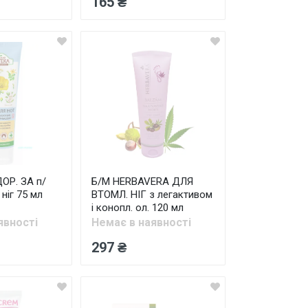
165 ₴
ОР. ЗА п/
Б/М HERBAVERA ДЛЯ
ніг 75 мл
ВТОМЛ. НІГ з легактивом
і конопл. ол. 120 мл
явності
Немає в наявності
297 ₴