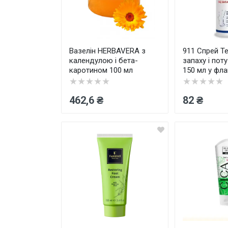
Товари для дому ›
Косметика CODERMA KIDS
Вазелін HERBAVERA з
911 Спрей Т
календулою і бета-
запаху і поту
каротином 100 мл
150 мл у фла
★★★★★
★★★★★
462,6 ₴
82 ₴