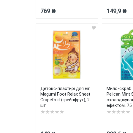
769 ₴
149,9 ₴
Детокс-пластирі для ніг
Мило-скраб 
Megumi Foot Relax Sheet
Pelican Mint 
Grapefruit (грейпфрут), 2
охолоджува
шт
ефектом, 75 
★★★★★
★★★★★