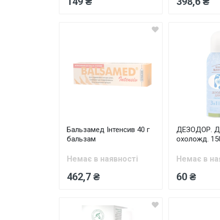
149 ₴
398,6 ₴
Бальзамед Інтенсив 40 г
ДЕЗОДОР. Д
бальзам
охоложд. 15
Немає в наявності
Немає в на
462,7 ₴
60 ₴