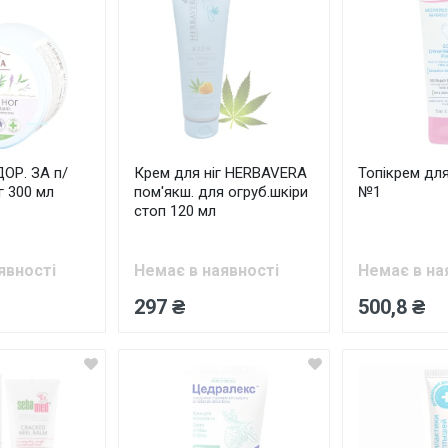
ОР. ЗА п/
Крем для ніг HERBAVERA
Топікрем для
г 300 мл
пом'якш. для огруб.шкіри
№1
стоп 120 мл
явності
Немає в наявності
Немає в на
297 ₴
500,8 ₴