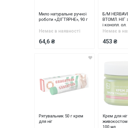
Мило натуральне ручної
Б/М HERBAV
роботи «ДІГТЯРНЕ», 90 г
ВТОМЛ. НІГ 
і конопл. ол.
Немає в наявності
Немає в на
64,6 ₴
453 ₴
Рятувальник 50 г крем
Крем для ніг
для ніг
живокостом 
100 мл