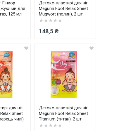
г Гінкор
Детокс-пластирі для ніг
джуючий для
Megumi Foot Relax Sheet
гах, 125 мл
Mugwort (полин), 2 шт
★★★★★
148,5 ₴
ирі для ніг
Детокс-пластирі для ніг
Relax Sheet
Megumi Foot Relax Sheet
перець чилі),
Titanium (титан), 2 шт
★★★★★