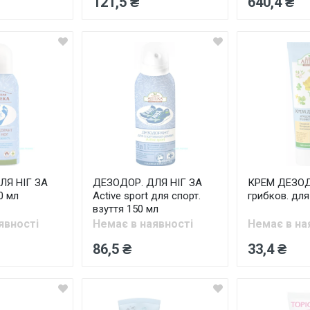
121,5 ₴
640,4 ₴
ЛЯ НІГ ЗА
ДЕЗОДОР. ДЛЯ НІГ ЗА
КРЕМ ДЕЗОД
0 мл
Active sport для спорт.
грибков. для 
взуття 150 мл
явності
Немає в наявності
Немає в на
86,5 ₴
33,4 ₴