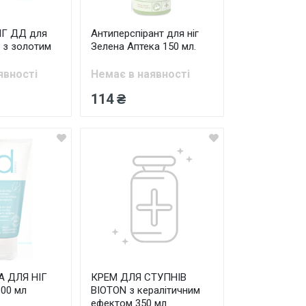
ІГ ДД для
Антиперспірант для ніг
 з золотим
Зелена Аптека 150 мл.
явності
Немає в наявності
114 ₴
 ДЛЯ НІГ
КРЕМ ДЛЯ СТУПНІВ
00 мл
BIOTON з кералітичним
ефектом 350 мл