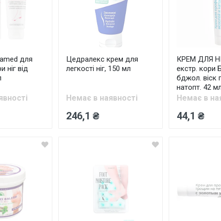
bamed для
Цедралекс крем для
КРЕМ ДЛЯ Н
и ніг від
легкості ніг, 150 мл
екстр. кори Б
л
бджол. віск п
натопт. 42 м
явності
Немає в наявності
Немає в на
246,1 ₴
44,1 ₴