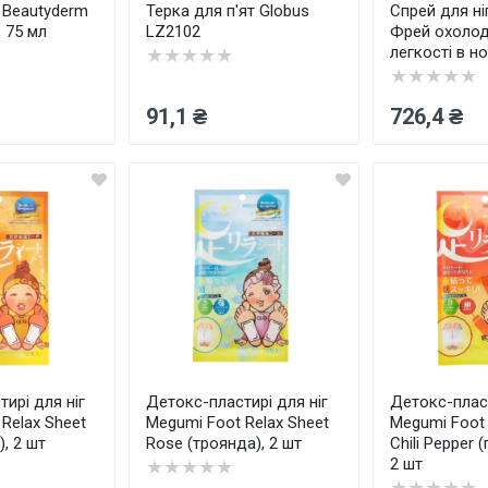
 Beautyderm
Терка для п'ят Globus
Спрей для ні
, 75 мл
LZ2102
Фрей охоло
легкості в но
★★★★★
★★★★★
91,1 ₴
726,4 ₴
ирі для ніг
Детокс-пластирі для ніг
Детокс-пласт
Relax Sheet
Megumi Foot Relax Sheet
Megumi Foot 
), 2 шт
Rose (троянда), 2 шт
Chili Pepper (
2 шт
★★★★★
★★★★★