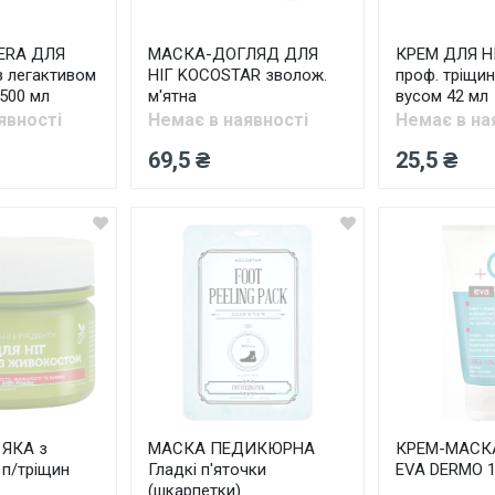
ERA ДЛЯ
МАСКА-ДОГЛЯД ДЛЯ
КРЕМ ДЛЯ Н
з легактивом
НІГ KOCOSTAR зволож.
проф. тріщин
 500 мл
м'ятна
вусом 42 мл
явності
Немає в наявності
Немає в на
69,5 ₴
25,5 ₴
 ЯКА з
МАСКА ПЕДИКЮРНА
КРЕМ-МАСКА
п/тріщин
Гладкі п'яточки
EVA DERMO 1
(шкарпетки)