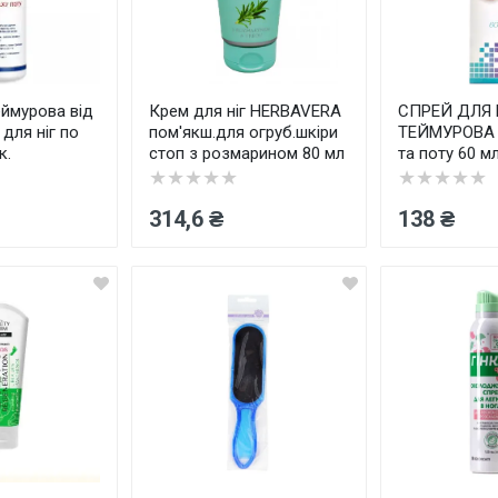
еймурова від
Крем для ніг HERBAVERA
СПРЕЙ ДЛЯ 
 для ніг по
пом'якш.для огруб.шкіри
ТЕЙМУРОВА в
к.
стоп з розмарином 80 мл
та поту 60 м
★★★★★
★★★★★
314,6 ₴
138 ₴