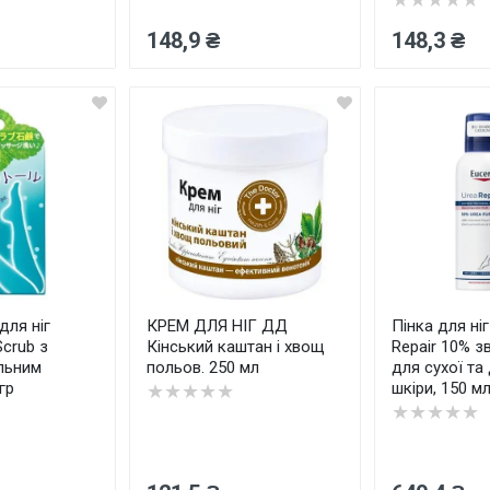
148,9 ₴
148,3 ₴
для ніг
КРЕМ ДЛЯ НІГ ДД
Пінка для ніг
Scrub з
Кінський каштан і хвощ
Repair 10% 
льним
польов. 250 мл
для сухої та
гр
шкіри, 150 м
★★★★★
★★★★★