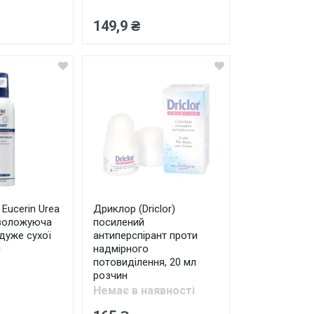
149,9 ₴
 Eucerin Urea
Дриклор (Driclor)
зволожуюча
посилений
 дуже сухої
антиперспірант проти
л
надмірного
потовиділення, 20 мл
розчин
Немає в наявності