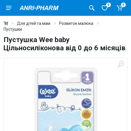
0
0
Для дітей та мам
Розвиток малюка
Пустушки
Пустушка Wee baby
Цільносиліконова від 0 до 6 місяців