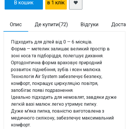
В кошик
в 1 клiк
Опис
Де купити(72)
Відгуки
Достав
Підходить для дітей від 0 — 6 місяців.
Форма — метелик залишає великий простір в
зоні носа та підборіддя, полегшує дихання.
Ортодонтична форма враховує природний
розвиток піднебіння, зубів і ясен малюка.
Технологія Air System забезпечує безпеку,
комфорт, покращує циркуляцію повітря,
запобігає появі подразнення.
Ідеально підходить для немовлят, завдяки дуже
легкій вазі малюк легко утримує пипку.
Дуже м'яка пипка, повністю виготовлена з
медичного силікону, забезпечує максимальний
комфорт.