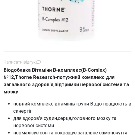
Написати відгук
Біодобавка Вітаміни В-комплекс(B-Comlex)
№12,Thorne Research-потужний комплекс для
загального здоров'я,підтримки нервової системи та
мозку
повний комплекс вітамінів групи В ,що працюють в
синергії
для здоров'я судин,серця,головного мозку та
нервової системи
нормалізує сон та покращує загальне самопочуття