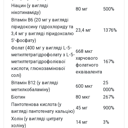
Ніацин (у вигляді
80 мг
500%
нікотинаміду)
Вітамін В6 (20 мг у вигляді
піридоксину гідрохлориду та
23,4 мг
1376%
3,4 мг у вигляді піридоксалю
5'-фосфату)
Фолат (400 мг у вигляді L-5-
668 мкг
метилтетрагідрофолату з L-5-
харчового
метилтетрагідрофолієвої
167%
фолатного
кислоти, глюкозамінової
еквівалента
солі)
Вітамін В12 (у вигляді
25
600 мкг
метилкобаламіну)
000%
Біотин
80 мкг
267%
Пантотенова кислота (у
45 мг
900%
вигляді пантотенату кальцію)
Холін (у вигляді цитрату
14 мг
3%
холіну)