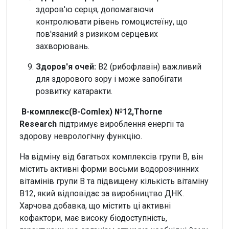
здоров'ю серця, допомагаючи
контролювати рівень гомоцистеїну, що
пов'язаний з ризиком серцевих
захворювань.
Здоров'я очей:
B2 (рибофлавін) важливий
для здорового зору і може запобігати
розвитку катаракти.
В-комплекс(B-Comlex) №12,Thorne
Research
підтримує вироблення енергії та
здорову неврологічну функцію.
На відміну від багатьох комплексів групи B, він
містить активні форми восьми водорозчинних
вітамінів групи B та підвищену кількість вітаміну
В12, який відповідає за виробництво ДНК.
Харчова добавка, що містить ці активні
кофактори, має високу біодоступність,