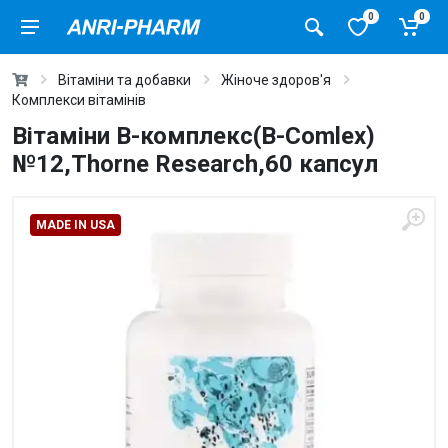
0
0
Вітаміни та добавки
Жіноче здоров'я
Комплекси вітамінів
Вітаміни В-комплекс(B-Comlex)
№12,Thorne Research,60 капсул
MADE IN USA