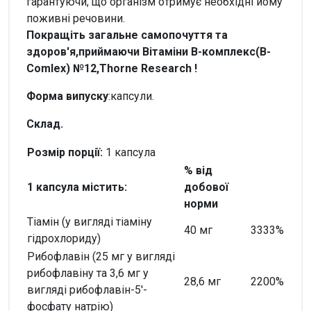
гарантуючи, що організм отримує необхідні йому
поживні речовини.
Покращіть загальне самопочуття та
здоров'я,приймаючи
Вітаміни В-комплекс(B-
Comlex) №12,Thorne Research
!
Форма випуску
:капсули.
Склад.
Розмір порції:
1 капсула
% від
1 капсула містить:
добової
норми
Тіамін (у вигляді тіаміну
40 мг
3333%
гідрохлориду)
Рибофлавін (25 мг у вигляді
рибофлавіну та 3,6 мг у
28,6 мг
2200%
вигляді рибофлавін-5'-
фосфату натрію)