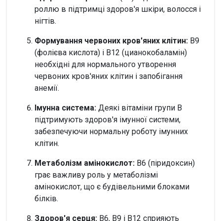
роллю в підтримці здоров'я шкіри, волосся і
нігтів.
Формування червоних кров'яних клітин:
B9
(фолієва кислота) і B12 (цианокобаламін)
необхідні для нормального утворення
червоних кров'яних клітин і запобігання
анемії.
Імунна система:
Деякі вітаміни групи В
підтримують здоров'я імунної системи,
забезпечуючи нормальну роботу імунних
клітин.
Метаболізм амінокислот:
B6 (піридоксин)
грає важливу роль у метаболізмі
амінокислот, що є будівельними блоками
білків.
Здоров'я серця:
B6, B9 і B12 сприяють