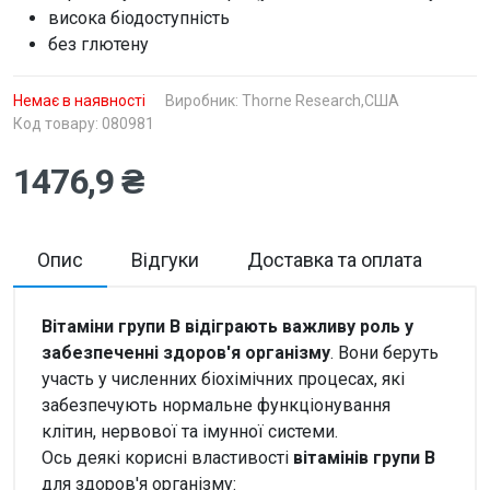
висока біодоступність
без глютену
Немає в наявності
Виробник:
Thorne Research,США
Код товару: 080981
1476,9 ₴
Опис
Відгуки
Доставка та оплата
Вітаміни групи В відіграють важливу роль у
забезпеченні здоров'я організму
. Вони беруть
участь у численних біохімічних процесах, які
забезпечують нормальне функціонування
клітин, нервової та імунної системи.
Ось деякі корисні властивості
вітамінів групи В
для здоров'я організму: