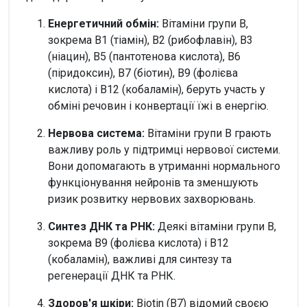
Енергетичний обмін:
Вітаміни групи В,
зокрема B1 (тіамін), B2 (рибофлавін), B3
(ніацин), B5 (пантотенова кислота), B6
(піридоксин), B7 (біотин), B9 (фолієва
кислота) і B12 (кобаламін), беруть участь у
обміні речовин і конвертації їжі в енергію.
Нервова система:
Вітаміни групи В грають
важливу роль у підтримці нервової системи.
Вони допомагають в утриманні нормального
функціонування нейронів та зменшують
ризик розвитку нервових захворювань.
Синтез ДНК та РНК:
Деякі вітаміни групи В,
зокрема B9 (фолієва кислота) і B12
(кобаламін), важливі для синтезу та
регенерації ДНК та РНК.
Здоров'я шкіри:
Biotin (B7) відомий своєю