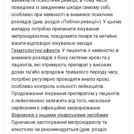
виникнути психотичні реакції, в тому числі
поведінка із завданням шкоди самому собі,
особливо при наявності в анамнезі психічних
розладів (див. розділ «Побічні реакції»). У цьому
випадку потрібно припинити лікування
метронідазолом, повідомити лікаря та негайно
вжити відповідні лікувальні заходи.
Гематологічні ефекти
. У пацієнтів з наявністю в
анамнезі розладів з боку системи крові та у
пацієнтів, які отримують препарат у високих
дозах та/або впродовж тривалого періоду часу,
потрібно регулярно проводити аналіз крові,
особливо контроль кількості лейкоцитів.
Продовження лікування препаратом у пацієнтів
з лейкопенією залежить від того, наскільки
серйозним є інфекційне захворювання.
Взаємодія з іншими лікарськими засобами
.
Одночасне застосування метронідазолу та
алкоголю не рекомендується (див. розділ