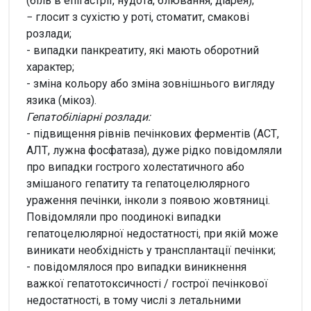
(біль в епігастрії, нудота, блювання, діарея);
− глосит з сухістю у роті, стоматит, смакові
розлади;
- випадки панкреатиту, які мають оборотний
характер;
- зміна кольору або зміна зовнішнього вигляду
язика (мікоз).
Гепатобіліарні розлади:
- підвищення рівнів печінкових ферментів (АСТ,
АЛТ, лужна фосфатаза), дуже рідко повідомляли
про випадки гострого холестатичного або
змішаного гепатиту та гепатоцелюлярного
ураження печінки, інколи з появою жовтяниці.
Повідомляли про поодинокі випадки
гепатоцелюлярної недостатності, при якій може
виникати необхідність у трансплантації печінки;
- повідомлялося про випадки виникнення
важкої гепатотоксичності / гострої печінкової
недостатності, в тому числі з летальними