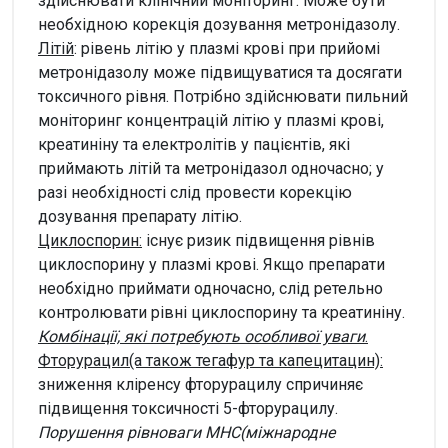
здійснювати клінічний моніторинг. Може бути
необхідною корекція дозування метронідазолу.
Літій
: рівень літію у плазмі крові при прийомі
метронідазолу може підвищуватися та досягати
токсичного рівня. Потрібно здійснювати пильний
моніторинг концентрацій літію у плазмі крові,
креатиніну та електролітів у пацієнтів, які
приймають літій та метронідазол одночасно; у
разі необхідності слід провести корекцію
дозування препарату літію.
Циклоспорин:
існує ризик підвищення рівнів
циклоспорину у плазмі крові. Якщо препарати
необхідно приймати одночасно, слід ретельно
контролювати рівні циклоспорину та креатиніну.
Комбінації, які потребують особливої уваги
.
Фторурацил
(а також тегафур та капецитацин):
зниження кліренсу фторурацилу спричиняє
підвищення токсичності 5-фторурацилу.
Порушення рівноваги МНС
(міжнародне