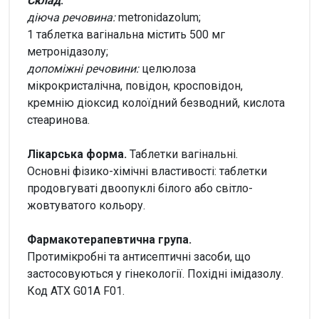
Склад
:
діюча речовина:
metronidazolum;
1 таблетка вагінальна містить 500 мг
метронідазолу;
допоміжні речовини:
целюлоза
мікрокристалічна, повідон, кросповідон,
кремнію діоксид колоїдний безводний, кислота
стеаринова.
Лікарська форма.
Таблетки вагінальні.
Основні фізико-хімічні властивості: таблетки
продовгуваті двоопуклі білого або світло-
жовтуватого кольору.
Фармакотерапевтична група.
Протимікробні та антисептичні засоби, що
застосовуються у гінекології. Похідні імідазолу.
Код АТХ G01A F01.