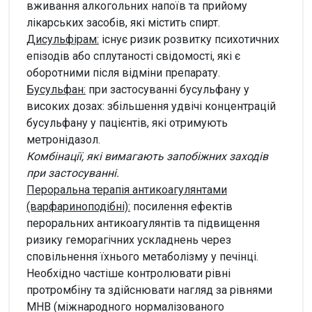
вживання алкогольних напоїв та прийому
лікарських засобів, які містить спирт.
Дисульфірам:
існує ризик розвитку психотичних
епізодів або сплутаності свідомості, які є
оборотними після відміни препарату.
Бусульфан:
при застосуванні бусульфану у
високих дозах: збільшення удвічі концентрацій
бусульфану у пацієнтів, які отримують
метронідазол.
Комбінації, які вимагають запобіжних заходів
при застосуванні.
Пероральна терапія антикоагулянтами
(варфариноподібні):
посилення ефектів
пероральних антикоагулянтів та підвищення
ризику геморагічних ускладнень через
сповільнення їхнього метаболізму у печінці.
Необхідно частіше контролювати рівні
протромбіну та здійснювати нагляд за рівнями
МНВ (міжнародного нормалізованого