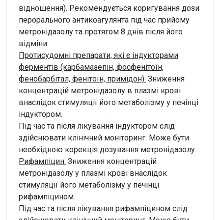
відношення). Рекомендується коригування дози
перорального антикоагулянта під час прийому
метронідазолу та протягом 8 днів після його
відміни.
Протисудомні препарати, які є індукторами
ферментів (карбамазепін, фосфенітоїн,
фенобарбітал, фенітоїн, примідон).
Зниження
концентрацій метронідазолу в плазмі крові
внаслідок стимуляції його метаболізму у печінці
індуктором.
Під час та після лікування індуктором слід
здійснювати клінічний моніторинг. Може бути
необхідною корекція дозування метронідазолу.
Рифампіцин.
Зниження концентрацій
метронідазолу у плазмі крові внаслідок
стимуляції його метаболізму у печінці
рифампіцином.
Під час та після лікування рифампіцином слід