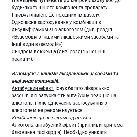
Підвищена чутливість до метронідазолу або до
будь-якого іншого компонента препарату.
Гіперчутливість до похідних імідазолу.
Одночасне застосування у комбінації з
дисульфірамом або алкоголем (див. розділ
«Взаємодія з іншими лікарськими засобами та
інші види взаємодій»).
Синдром Коккейна (див. розділ «Побічні
реакції»).
Взаємодія з іншими лікарськими засобами та
інші види взаємодій.
Антабусний ефект.
Існує багато лікарських
засобів, які запускають антабусну реакцію на
алкоголь, і їхнє одночасне застосування з
алкоголем не рекомендується.
Комбінації що не рекомендуються.
Алкоголь
: антабусний ефект (припливи, еритема,
блювання, тахікардія). Необхідно уникати