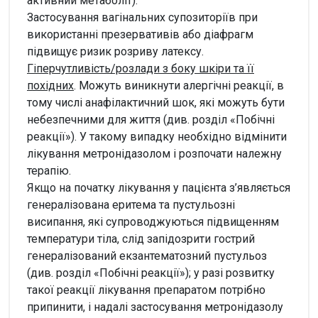
активний метаболіт).
Застосування вагінальних супозиторіїв при
використанні презервативів або діафрагм
підвищує ризик розриву латексу.
Гіперчутливість/розлади з боку шкіри та її
похідних
. Можуть виникнути алергічні реакції, в
тому числі анафілактичний шок, які можуть бути
небезпечними для життя (див. розділ «Побічні
реакції»). У такому випадку необхідно відмінити
лікування метронідазолом і розпочати належну
терапію.
Якщо на початку лікування у пацієнта з’являється
генералізована еритема та пустульозні
висипання, які супроводжуються підвищенням
температури тіла, слід запідозрити гострий
генералізований екзантематозний пустульоз
(див. розділ «Побічні реакції»); у разі розвитку
такої реакції лікування препаратом потрібно
припинити, і надалі застосування метронідазолу