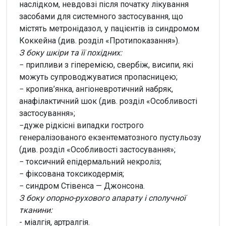
наслідком, невдовзі після початку лікування
засобами для системного застосування, що
містять метронідазол, у пацієнтів із синдромом
Коккейна (див. розділ «Протипоказання»).
З боку шкіри та її похідних:
− припливи з гіперемією, свербіж, висипи, які
можуть супроводжуватися пропасницею;
− кропив’янка, ангіоневротичний набряк,
анафілактичний шок (див. розділ «Особливості
застосування»;
−дуже рідкісні випадки гострого
генералізованого екзентематозного пустульозу
(див. розділ «Особливості застосування»;
− токсичний епідермальний некроліз;
− фіксована токсикодермія;
− синдром Стівенса — Джонсона.
З боку опорно-рухового апарату і сполучної
тканини:
- міалгія, артралгія.