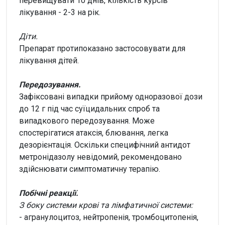
перевищувати 10 днів, кількість курсів
лікування - 2-3 на рік.
Діти.
Препарат протипоказано застосовувати для
лікування дітей.
Передозування.
Зафіксовані випадки прийому одноразової дози
до 12 г під час суїцидальних спроб та
випадкового передозування. Може
спостерігатися атаксія, блювання, легка
дезорієнтація. Оскільки специфічний антидот
метронідазолу невідомий, рекомендовано
здійснювати симптоматичну терапію.
Побічні реакції.
З боку системи крові та лімфатичної системи
:
- агранулоцитоз, нейтропенія, тромбоцитопенія,