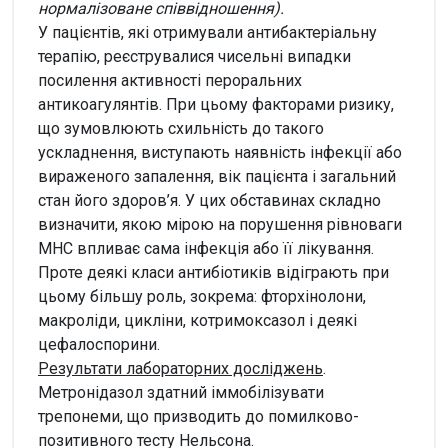
нормалізоване співвідношення).
У пацієнтів, які отримували антибактеріальну
терапію, реєструвалися чисельні випадки
посилення активності пероральних
антикоагулянтів. При цьому факторами ризику,
що зумовлюють схильність до такого
ускладнення, виступають наявність інфекції або
вираженого запалення, вік пацієнта і загальний
стан його здоров’я. У цих обставинах складно
визначити, якою мірою на порушення рівноваги
МНС впливає сама інфекція або її лікування.
Проте деякі класи антибіотиків відіграють при
цьому більшу роль, зокрема: фторхінолони,
макроліди, цикліни, котримоксазол і деякі
цефалоспорини.
Результати лабораторних досліджень
.
Метронідазол здатний іммобілізувати
трепонеми, що призводить до помилково-
позитивного тесту Нельсона.