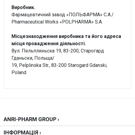
Виробник.
Фармацевтичний завод «ПОЛЬФАРМА» С.А./
Pharmaceutical Works «POLPHARMA» S.A.
Місцезнаходження виробника та його адреса
місця провадження діяльності.
Вул. Пельплиньска 19, 83-200, Старогард
Гданьски, Польща/
19, Pelplinska Str., 83-200 Starogard Gdanski,
Poland.
Увага!
Форма
Немає відгуків
Таблетки
Производитель
Фармацевтический завод «Польфарма» С.А
Написати відгук
ANRI-PHARM GROUP ›
Чи можна купити без рецепта?
ІНФОРМАЦІЯ ›