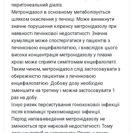
перитонеальний діаліз.
Метронідазол в основному метаболізується
шляхом окислення у печінці. Може виникнути
значне порушення кліренсу метронідазолу при
наявності печінкової недостатності. Значна
кумуляція може спостерігатися у пацієнтів з
печінковою енцефалопатією, і внаслідок цього
висока концентрація метронідазолу у плазмі
крові може сприяти симптомам енцефалопатії.
Таким чином, метронідазол слід застосовувати з
обережністю пацієнтам з печінковою
енцефалопатією. Добову дозу необхідно
зменшити на третину і можна застосовувати 1
раз на добу.
Існує ризик персистування гонококової інфекції
після елімінації трихомонадної інфекції.
Період напіввиведення метронідазолу не
змінюється при нирковій недостатності. Тому