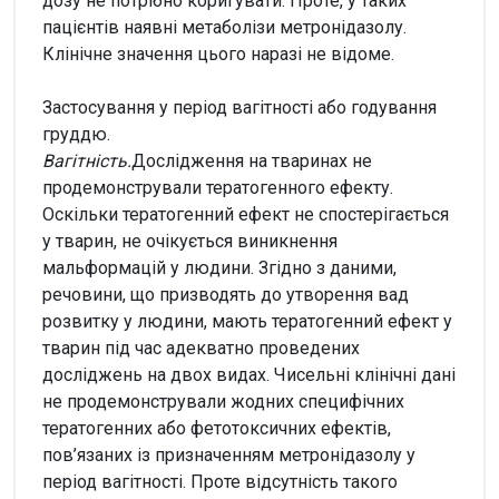
дозу не потрібно коригувати. Проте, у таких
пацієнтів наявні метаболізи метронідазолу.
Клінічне значення цього наразі не відоме.
Застосування у період вагітності або годування
груддю.
Вагітність.
Дослідження на тваринах не
продемонстрували тератогенного ефекту.
Оскільки тератогенний ефект не спостерігається
у тварин, не очікується виникнення
мальформацій у людини. Згідно з даними,
речовини, що призводять до утворення вад
розвитку у людини, мають тератогенний ефект у
тварин під час адекватно проведених
досліджень на двох видах. Чисельні клінічні дані
не продемонстрували жодних специфічних
тератогенних або фетотоксичних ефектів,
пов’язаних із призначенням метронідазолу у
період вагітності. Проте відсутність такого