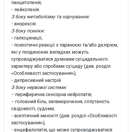
панцитопенія;
- лейкопенія.
З боку метаболізму та харчування:
- анорексія.
З боку психіки:
- галюцинації;
- психотичні реакції з параноєю та/або делірієм,
які у поодиноких випадках можуть
супроводжуватися думками суїцидального
характеру або спробами суїциду (див. розділ
«Особливості застосування»);
- депресивний настрій.
З боку нервової системи:
− периферична сенсорна нейропатія;
− головний біль, запаморочення, сплутаність
свідомості, судоми;
- асептичний менінгіт (див. розділ «Особливості
застосування»);
- енцефалопатія, що може супроводжуватися