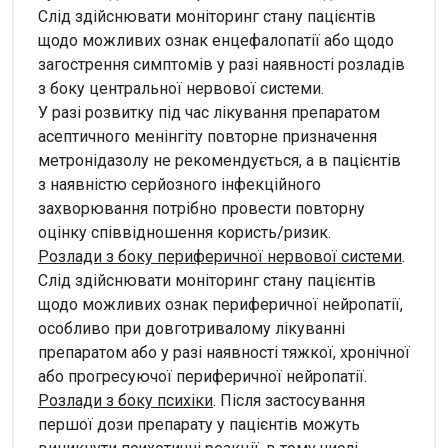
Слід здійснювати моніторинг стану пацієнтів
щодо можливих ознак енцефалопатії або щодо
загострення симптомів у разі наявності розладів
з боку центральної нервової системи.
У разі розвитку під час лікування препаратом
асептичного менінгіту повторне призначення
метронідазолу не рекомендується, а в пацієнтів
з наявністю серйозного інфекційного
захворювання потрібно провести повторну
оцінку співвідношення користь/ризик.
Розлади з боку периферичної нервової системи
.
Слід здійснювати моніторинг стану пацієнтів
щодо можливих ознак периферичної нейропатії,
особливо при довготривалому лікуванні
препаратом або у разі наявності тяжкої, хронічної
або прогресуючої периферичної нейропатії.
Розлади з боку психіки
. Після застосування
першої дози препарату у пацієнтів можуть