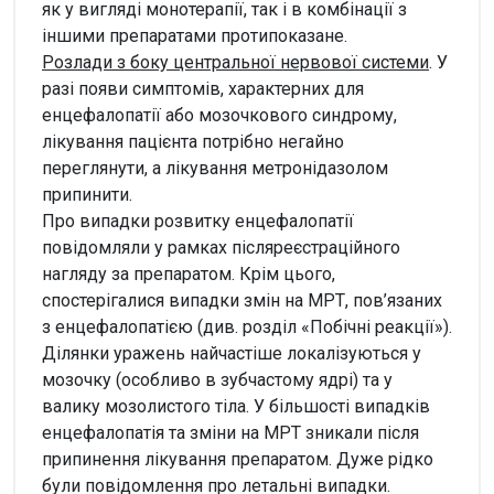
як у вигляді монотерапії, так і в комбінації з
іншими препаратами протипоказане.
Розлади з боку центральної нервової системи
. У
разі появи симптомів, характерних для
енцефалопатії або мозочкового синдрому,
лікування пацієнта потрібно негайно
переглянути, а лікування метронідазолом
припинити.
Про випадки розвитку енцефалопатії
повідомляли у рамках післяреєстраційного
нагляду за препаратом. Крім цього,
спостерігалися випадки змін на МРТ, пов’язаних
з енцефалопатією (див. розділ «Побічні реакції»).
Ділянки уражень найчастіше локалізуються у
мозочку (особливо в зубчастому ядрі) та у
валику мозолистого тіла. У більшості випадків
енцефалопатія та зміни на МРТ зникали після
припинення лікування препаратом. Дуже рідко
були повідомлення про летальні випадки.