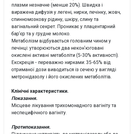
плазми незначне (менше 20%). Швидка і
виражена дифузія у легені, нирки, печінку, жовч,
спинномозкову рідину, шкіру, слину та
вагінальний секрет. Проникає у плацентарний
барʼєр та у грудне молоко.
Метаболізм відбувається головним чином у
печінці: утворюються два неконʼюговані
окислені активні метаболіти (5-30% активності).
Екскреція - переважно нирками: 35-65% від
отриманої дози виводиться із сечею у вигляді
метронідазолу і його окислених метаболітів.
Клінічні характеристики.
Показання.
Місцеве лікування трихомонадного вагініту та
неспецифічного вагініту.
Протипоказання.