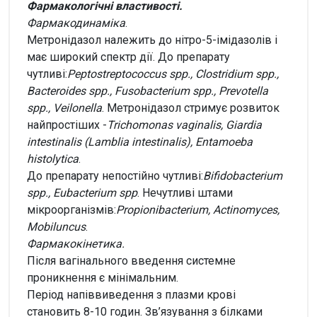
Фармакологічні властивості.
Фармакодинаміка
.
Метронідазол належить до нітро-5-імідазолів і
має широкий спектр дії. До препарату
чутливі:
Peptostreptococcus spp., Clostridium spp.,
Bacteroides spp., Fusobacterium spp., Prevotella
spp., Veilonella
. Метронідазол стримує розвиток
найпростіших -
Trichomonas vaginalis, Giardia
intestinalis (Lamblia intestinalis), Entamoeba
histolytica
.
До препарату непостійно чутливі:
Bifidobacterium
spp., Eubacterium spp
. Нечутливі штами
мікроорганізмів:
Propionibacterium, Actinomyces,
Mobiluncus
.
Фармакокінетика.
Після вагінального введення системне
проникнення є мінімальним.
Період напіввиведення з плазми крові
становить 8-10 годин. Зв’язування з білками