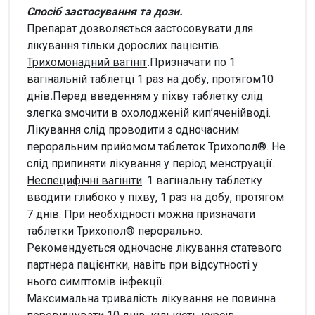
Спосіб застосування та дози.
Препарат дозволяється застосовувати для
лікування тільки дорослих пацієнтів.
Трихомонадний вагініт
.
Призначати по 1
вагінальній таблетці 1 раз на добу, протягом10
днів
.
Перед введенням у піхву таблетку слід
злегка змочити в охолодженій кип’яченійводі.
Лікування слід проводити з одночасним
пероральним прийомом таблеток Трихопол®. Не
слід припиняти лікування у період менструації.
Неспецифічні вагініти
. 1 вагінальну таблетку
вводити глибоко у піхву, 1 раз на добу, протягом
7 днів. При необхідності можна призначати
таблетки Трихопол® перорально.
Рекомендується одночасне лікування статевого
партнера пацієнтки, навіть при відсутності у
нього симптомів інфекції.
Максимальна тривалість лікування не повинна