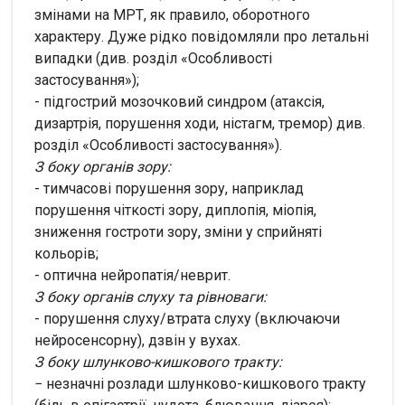
змінами на МРТ, як правило, оборотного
характеру. Дуже рідко повідомляли про летальні
випадки (див. розділ «Особливості
застосування»);
- підгострий мозочковий синдром (атаксія,
дизартрія, порушення ходи, ністагм, тремор) див.
розділ «Особливості застосування»).
З боку органів зору:
- тимчасові порушення зору, наприклад
порушення чіткості зору, диплопія, міопія,
зниження гостроти зору, зміни у сприйняті
кольорів;
- оптична нейропатія/неврит.
З боку органів слуху та рівноваги:
- порушення слуху/втрата слуху (включаючи
нейросенсорну), дзвін у вухах.
З боку шлунково-кишкового тракту:
− незначні розлади шлунково-кишкового тракту