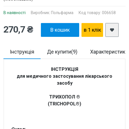
В наявності
Виробник:
Польфарма
Код товару: 006658
270,7 ₴
В кошик
в 1 клiк
Інструкція
Де купити(9)
Характеристики
ІНСТРУКЦІЯ
для медичного застосування лікарського
засобу
TРИХОПОЛ ®
(TRICHOPOL®)