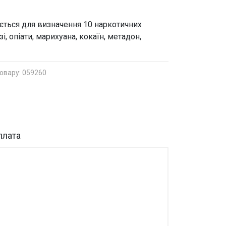
ується для визначення 10 наркотичних
, опіати, марихуана, кокаїн, метадон,
.
овару: 059260
плата