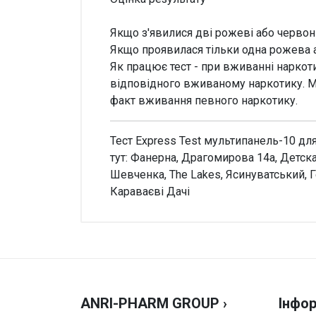
Якщо з'явилися дві рожеві або червоні
Якщо проявилася тільки одна рожева а
Як працює тест - при вживанні наркот
відповідного вживаному наркотику. М
факт вживання певного наркотику.
Тест Express Test мультипанель-10 дл
тут: Фанерна, Драгомирова 14а, Детск
Шевченка, The Lakes, Ясинуватський, Г
Караваєві Дачі
Увага!
Немає відгуків
ANRI-PHARM GROUP ›
Інфор