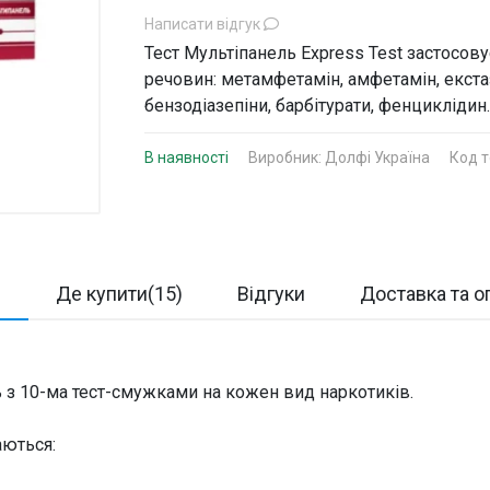
Написати відгук
Тест Мультіпанель Express Test застосов
речовин: метамфетамін, амфетамін, екстазі
бензодіазепіни, барбітурати, фенциклідин
В наявності
Виробник:
Долфі Україна
Код т
с
Де купити(15)
Відгуки
Доставка та о
 з 10-ма тест-смужками на кожен вид наркотиків.
аються: