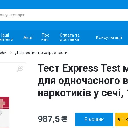
Наші
Про
Оплата та
Акції
Консультації
аптеки
нас
доставка
роби
Діагностичні експрес-тести
Тест Express Test
для одночасного в
наркотиків у сечі,
987,5 ₴
В кошик
в 1 