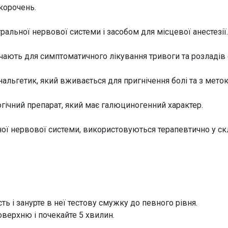
скорочень.
альної нервової системи і засобом для місцевої анестезії.
ачають для симптоматичного лікування тривоги та розладів 
альгетик, який вживається для пригнічення болі та з метою
гічний препарат, який має галюциногенний характер.
ої нервової системи, використовуються терапевтично у скл
сть і занурте в неї тестову смужку до певного рівня.
верхню і почекайте 5 хвилин.