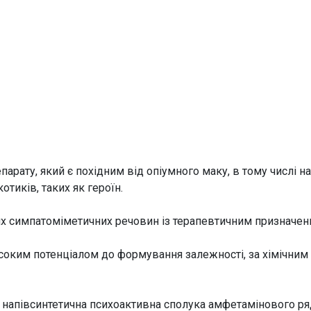
епарату, який є похідним від опіумного маку, в тому числі н
отиків, таких як героїн.
х симпатоміметичних речовин із терапевтичним призначен
соким потенціалом до формування залежності, за хімічним
 напівсинтетична психоактивна сполука амфетамінового ря