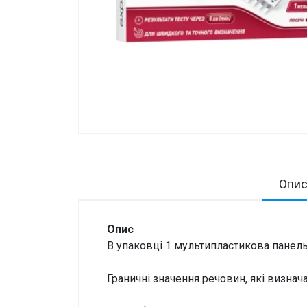
Товари для дому ›
Косметика CODERMA KIDS
Опи
Опис
В упаковці 1 мультипластикова панель
Граничні значення речовин, які визнач