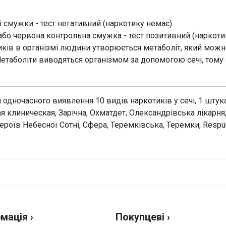
 смужки - тест негативний (наркотику немає).
бо червона контрольна смужка - тест позитивний (наркотик 
иків в організмі людини утворюється метаболіт, який можн
етаболіти виводяться організмом за допомогою сечі, тому
я одночасного виявлення 10 видів наркотиків у сечі, 1 шту
ая клиническая, Зарічна, Охматдет, Олександрівська лікарн
ероїв Небесної Сотні, Сфера, Теремківська, Теремки, Respu
Н
Оці
мація ›
Покупцеві ›
Ваш