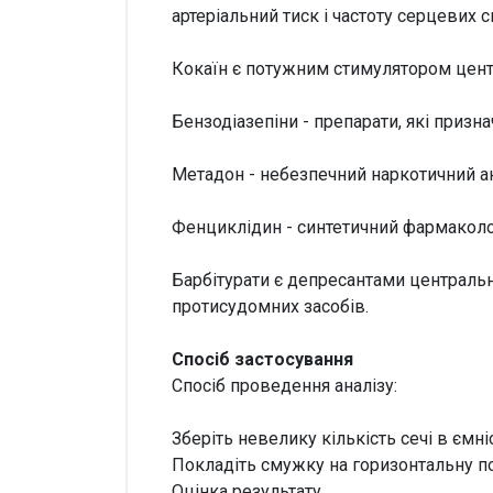
артеріальний тиск і частоту серцевих 
Кокаїн є потужним стимулятором центр
Бензодіазепіни - препарати, які призн
Метадон - небезпечний наркотичний ан
Фенциклідин - синтетичний фармаколо
Барбітурати є депресантами центральн
протисудомних засобів.
Спосіб застосування
Спосіб проведення аналізу:
Зберіть невелику кількість сечі в ємні
Покладіть смужку на горизонтальну по
Оцінка результату