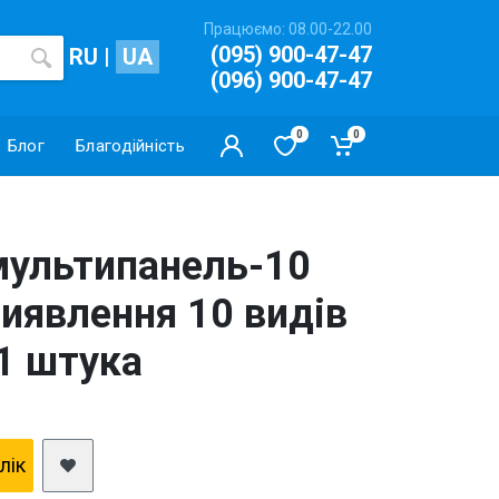
Працюємо: 08.00-22.00
(095) 900-47-47
RU
|
UA
(096) 900-47-47
0
0
Блог
Благодійність
 мультипанель-10
иявлення 10 видів
 1 штука
клiк