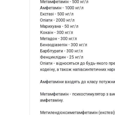
Метамфетамін - 500 нг/л
Амфетамін - 1000 нг/л
Екстазі - 500 нг/л
Опіати - 2000 нг/л
Марихуана - 50 нг/л
Кокаїн - 300 нг/л
Метадон - 300 нг/л
Бензодіазепін - 300 нг/л
Барбітурати - 300 нг/л
Фенциклідин - 25 нг/л
Опіати - відносяться до будь-якого пр
кодеїну, а також напівсинтетичних нарк
Амфетаміни входять до класу потужни
Метамфетамін - психостимулятор з ви
амфетаміну.
Метилендіоксиметамфетамін (екстезі)