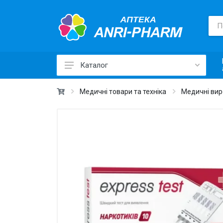
Каталог
Лікарські засоби ›
Медичні товари та техніка
Медичні ви
Товари для здоров'я ›
Медичні товари та техніка ›
Лікувальна косметика ›
Краса та догляд ›
Вітаміни та добавки ›
Щоденна гігієна ›
Для дітей та мам ›