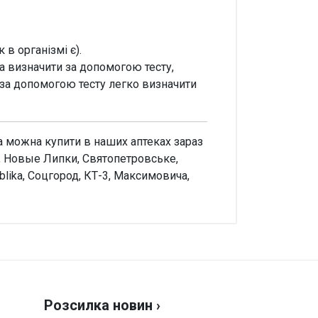
в організмі є).
а визначити за допомогою тесту,
 за допомогою тесту легко визначити
ка можна купити в наших аптеках зараз
я, Новые Липки, Святопетровське,
blika, Соцгород, КТ-3, Максимовича,
аписати відгук
нка
Розсилка новин ›
 відгук