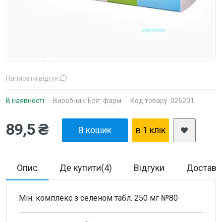
Написати відгук
В наявності
Виробник:
Еліт-фарм
Код товару: 026201
89,5 ₴
В кошик
в 1 клiк
Опис
Де купити(4)
Відгуки
Доставка
Мін. комплекс з селеном табл. 250 мг №80