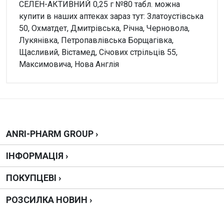
СЕЛЕН-АКТИВНИЙ 0,25 г №80 табл. можна
купити в наших аптеках зараз тут: Златоустівська
50, Охматдет, Дмитрівська, Річна, Черновола,
Лукянівка, Петропавлівська Борщагівка,
Щасливий, Вістамед, Січових стрільців 55,
Максимовича, Нова Англія
Увага!
Немає відгуків
Написати відгук
ANRI-PHARM GROUP ›
ІНФОРМАЦІЯ ›
Оцінка
ПОКУПЦЕВІ ›
Ваш відгук
РОЗСИЛКА НОВИН ›