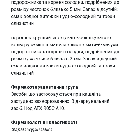
подорожника та кореня солодки, подрібнених до
розміру часточок близько 5 мм. Запах відсутній;
смак водної витяжки нудно-солодкий та трохи
слизистий;
порошок крупний: жовтувато-зеленкуватого
кольору суміш шматочків листів мати-й-мачухи,
подорожника та кореня солодки, подрібнених до
розміру часточок близько 2 мм. Запах відсутній;
смак водної витяжки нудно-солодкий та трохи
слизистий.
Фармакотерапевтична група
Засоби, що застосовуються при кашлі та
застудних захворюваннях. Відхаркувальний
засіб. Код АТХ R05С А10.
Фармакологічні властивості
Фармакодинаміка.