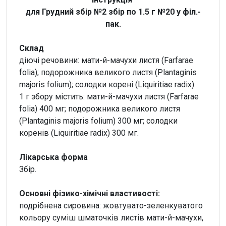
для Грудний збір №2 збір по 1.5 г №20 у філ.-
пак.
Склад
діючі речовини: мати-й-мачухи листя (Farfarae
folia); подорожника великого листя (Plantaginis
majoris folium); солодки корені (Liquiritiae radix).
1 г збору містить: мати-й-мачухи листя (Farfarae
folia) 400 мг; подорожника великого листя
(Plantaginis majoris folium) 300 мг; солодки
коренів (Liquiritiae radix) 300 мг.
Лікарська форма
Збір.
Основні фізико-хімічні властивості:
подрібнена сировина: жовтувато-зеленкуватого
кольору суміш шматочків листів мати-й-мачухи,