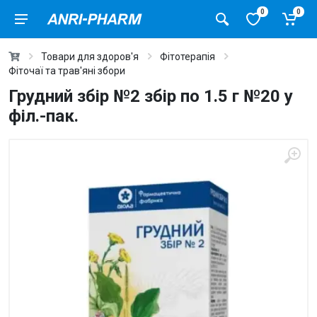
0
0
Товари для здоров'я
Фітотерапія
Фіточаї та трав'яні збори
Грудний збір №2 збір по 1.5 г №20 у
філ.-пак.