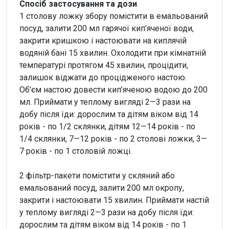
Спосіб застосування та дози
1 столову ложку збору помістити в емальований
посуд, залити 200 мл гарячої кип’яченої води,
закрити кришкою і настоювати на киплячій
водяній бані 15 хвилин. Охолодити при кімнатній
температурі протягом 45 хвилин, процідити,
залишок віджати до процідженого настою.
Об’єм настою довести кип’яченою водою до 200
мл. Приймати у теплому вигляді 2—3 рази на
добу після їди: дорослим та дітям віком від 14
років - по 1/2 склянки, дітям 12—14 років - по
1/4 склянки, 7—12 років - по 2 столові ложки, 3—
7 років - по 1 столовій ложці.
2 фільтр-пакети помістити у скляний або
емальований посуд, залити 200 мл окропу,
закрити і настоювати 15 хвилин. Приймати настій
у теплому вигляді 2—3 рази на добу після їди:
дорослим та дітям віком від 14 років - по 1