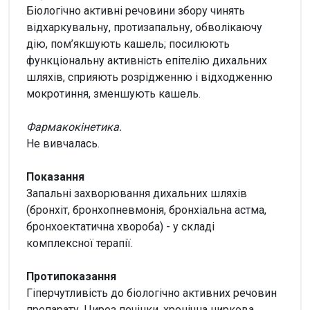
Біологічно активні речовини збору чинять
відхаркувальну, протизапальну, обволікаючу
дію, пом’якшують кашель; посилюють
функціональну активність епітелію дихальних
шляхів, сприяють розрідженню і відходженню
мокротиння, зменшують кашель.
Фармакокінетика.
Не вивчалась.
Показання
Запальні захворювання дихальних шляхів
(бронхіт, бронхопневмонія, бронхіальна астма,
бронхоектатична хвороба) - у складі
комплексної терапії.
Протипоказання
Гіперчутливість до біологічно активних речовин
препарату. Цироз печінки, хронічна ниркова