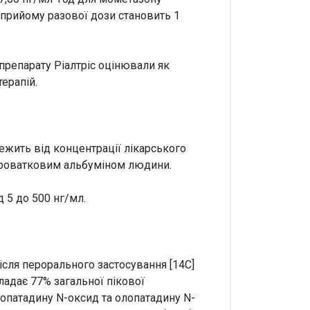
 прийому разової дози становить 1
препарату Ріалтріс оцінювали як
ерапій.
лежить від концентрації лікарського
 сироватковим альбуміном людини.
 5 до 500 нг/мл.
ісля перорального застосування [14С]
адає 77% загальної пікової
олопатадину N-оксид та олопатадину N-