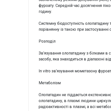
фуроату. Середній час досягнення пік
годину.
Системну біодоступність олопатадину 
порівнянну із такою при застосуванні
Розподіл
Зв’язування олопатадину з білками в с
засобу, яка знаходиться в діапазоні 
In vitro зв’язування мометазону фуроа
Метаболізм
Олопатадин не піддається екстенсивном
олопатадину, в плазмі людини циркул
радіоактивності в плазмі, а всі метаб