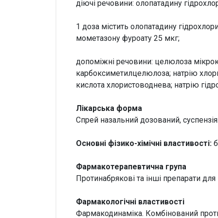
діючі речовини: олопатадину гідрохло
1 доза містить олопатадину гідрохлор
мометазону фуроату 25 мкг;
допоміжні речовини: целюлоза мікрокр
карбоксиметилцелюлоза; натрію хлорид
кислота хлористоводнева; натрію гідро
Лікарська форма
Спрей назальний дозований, суспензія
Основні фізико-хімічні властивості:
б
Фармакотерапевтична група
Протинабрякові та інші препарати для
Фармакологічні властивості
Фармакодинаміка. Комбінований протин