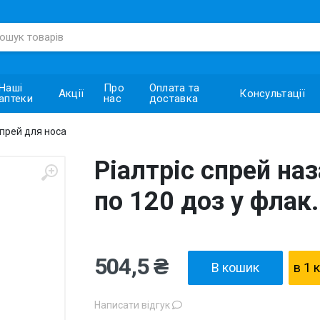
Наші
Про
Оплата та
Акції
Консультації
аптеки
нас
доставка
прей для носа
Ріалтріс спрей наз
по 120 доз у флак.
504,5 ₴
В кошик
в 1 
Написати відгук