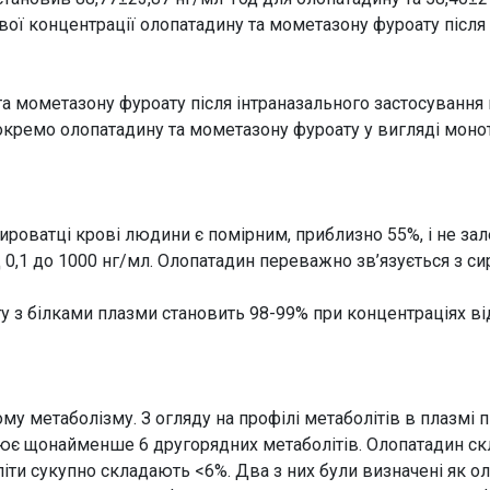
ової концентрації олопатадину та мометазону фуроату після
та мометазону фуроату після інтраназального застосування 
 окремо олопатадину та мометазону фуроату у вигляді монот
ироватці крові людини є помірним, приблизно 55%, і не за
від 0,1 до 1000 нг/мл. Олопатадин переважно зв’язується з
ту з білками плазми становить 98-99% при концентраціях від
у метаболізму. З огляду на профілі метаболітів в плазмі п
ює щонайменше 6 другорядних метаболітів. Олопатадин скл
оліти сукупно складають <6%. Два з них були визначені як 