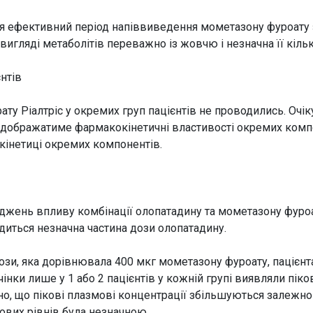
я ефективний період напіввиведення мометазону фуроату з
игляді метаболітів переважно із жовчю і незначна її кількі
нтів
ту Ріалтріс у окремих груп пацієнтів не проводились. Очік
ідображатиме фармакокінетичні властивості окремих комп
окінетиці окремих компонентів.
джень впливу комбінації олопатадину та мометазону фуроат
иться незначна частина дози олопатадину.
ози, яка дорівнювала 400 мкг мометазону фуроату, пацієнтам 
інки лише у 1 або 2 пацієнтів у кожній групі виявляли пік
ено, що пікові плазмові концентрації збільшуються залежно
кових рівнів була незначною.