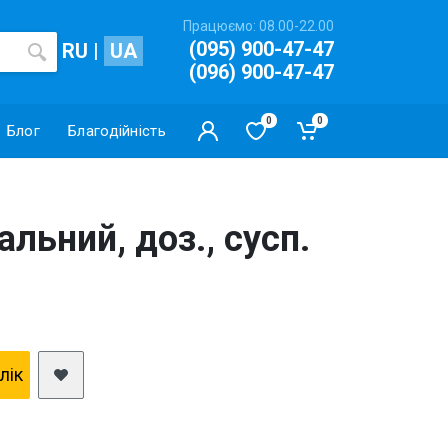
Працюємо: 08.00-22.00
(095) 900-47-47
RU
|
UA
(096) 900-47-47
0
0
Блог
Благодійність
альний, доз., сусп.
клiк