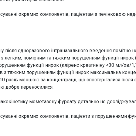
тосуванні окремих компонентів, пацієнтам з печінковою не
у після одноразового інтраназального введення помітно не
в з легким, помірним та тяжким порушенням функції нирок (в
орушенням функції нирок (кліренс креатиніну <30 мл/хв/1,
в з тяжким порушенням функції нирок максимальна концен
10 разів меншою за концентрації, що спостерігалися після
які добре переносилися.
макокінетику мометазону фуроату детально не досліджувал
тосуванні окремих компонентів, пацієнти з порушеннями фу