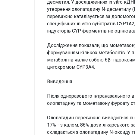
десметил. У дослідженнях in vitro к
утворення олопатадину N-десметилу (M
переважно каталізується за допомогою
специфічних in vitro субстратів CYP1A
індукторів CYP ферментів не оцінюва
Дослідження показали, що мометазону
формуванням кількох метаболітів. У пл
метаболітів являє собою 6β-гідрокси
цитохромом CYP3A4.
Виведення
Після одноразового інтраназального 
олопатадину та мометазону фуроату ста
Олопатадин переважно виводиться із 
17% - з калом. 86% дози лікарського 
складається з олопатадину N-оксиду т