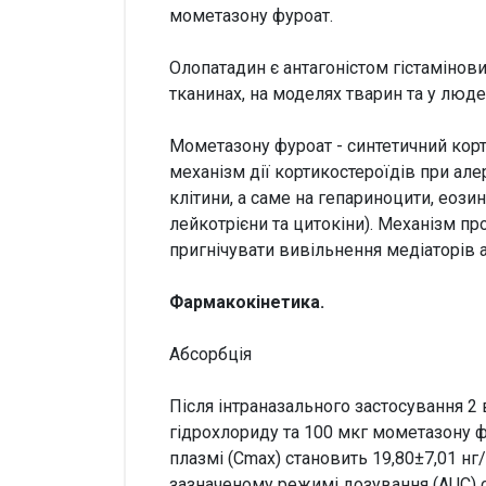
мометазону фуроат.
Олопатадин є антагоністом гістамінов
тканинах, на моделях тварин та у люде
Мометазону фуроат - синтетичний корт
механізм дії кортикостероїдів при але
клітини, а саме на гепариноцити, еози
лейкотрієни та цитокіни). Механізм пр
пригнічувати вивільнення медіаторів а
Фармакокінетика.
Абсорбція
Після інтраназального застосування 2
гідрохлориду та 100 мкг мометазону фу
плазмі (Cmax) становить 19,80±7,01 нг
зазначеному режимі дозування (AUC) с