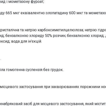
рид і мометазону фуроат;
иду 665 мкг еквівалентно олопатадину 600 мкг та мометаз
исталічна та натрію карбоксиметилцелюлоза; натрію гідро
; бензалконію хлориду 50% розчин; бензалконію хлорид; д
ксид; вода для ін’єкцій.
.
іла гомогенна суспензія без грудок.
 місцевого застосування при захворюваннях порожнини нос
абряковий засіб для місцевого застосування, який містит