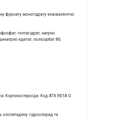
ону фуроату моногідрату еквівалентно
фосфат, гептагідрат; натрію
инатрію едетат; полісорбат 80;
а. Кортикостероїди. Код АТХ R01A D.
ь олопатадину гідрохлорид та