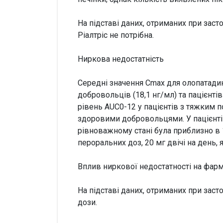
На підставі даних, отриманих при зас
Ріалтріс не потрібна.
Ниркова недостатність
Середні значення Cmax для олопатадин
добровольців (18,1 нг/мл) та пацієнті
рівень AUC0-12 у пацієнтів з тяжким п
здоровими добровольцями. У пацієнті
рівноважному стані була приблизно в 
пероральних доз, 20 мг двічі на день, 
Вплив ниркової недостатності на фар
На підставі даних, отриманих при зас
дози.