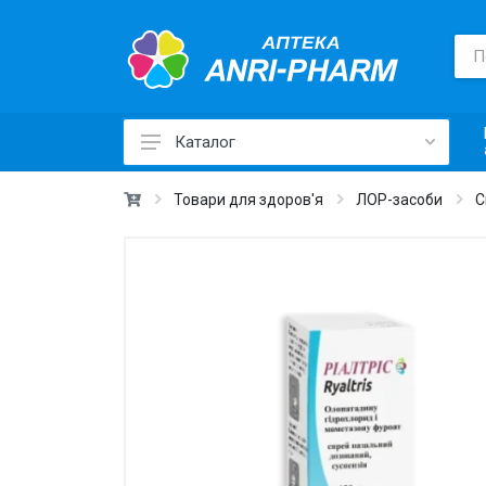
Каталог
Лікарські засоби ›
Товари для здоров'я
ЛОР-засоби
С
Товари для здоров'я ›
Медичні товари та техніка ›
Лікувальна косметика ›
Краса та догляд ›
Вітаміни та добавки ›
Щоденна гігієна ›
Для дітей та мам ›