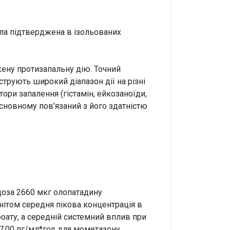
ула підтверджена в ізольованих
жену протизапальну дію. Точний
трують широкий діапазон дії на різні
тори запалення (гістамін, ейкозаноїди,
основному пов’язаний з його здатністю
 доза 2660 мкг олопатадину
инітом середня пікова концентрація в
роату, а середній системний вплив при
27,00 пг/мл*год для мометазону