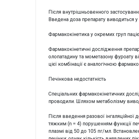
Після внутрішньовенного застосуванн
Введена доза препарату виводиться у в
Фармакокінетика у окремих груп паціє
Фармакокінетичні дослідження препара
олопатадину та мометазону фуроату в
цієї комбінації є аналогічною фармак
Печінкова недостатність
Спеціальних фармакокінетичних дослі
проводили. Шляхом метаболізму вивод
Після введення разової інгаляційної д
тяжким (n = 4) порушенням функції печ
плазмі від 50 до 105 пг/мл. Встановл
печінки; однак кількість виявлених пі