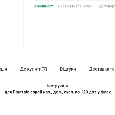
В наявності
Виробник:
Гленмарк
Код товар
кція
Де купити(7)
Відгуки
Доставка та
Інструкція
для Ріалтріс спрей наз., доз., сусп. по 120 доз у флак.