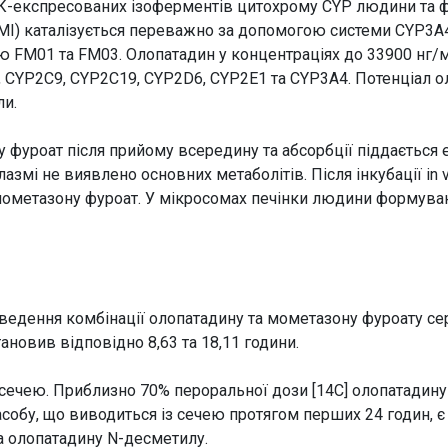
ДНК-експресованих ізоферментів цитохрому CYP людини та 
I) каталізується переважно за допомогою системи CYP3A4,
 FM01 та FM03. Олопатадин у концентраціях до 33900 нг/м
2, CYP2C9, CYP2C19, CYP2D6, CYP2E1 та CYP3A4. Потенціал о
ли.
 фуроат після прийому всередину та абсорбції піддається
азмі не виявлено основних метаболітів. Після інкубації in 
мометазону фуроат. У мікросомах печінки людини формува
введення комбінації олопатадину та мометазону фуроату се
новив відповідно 8,63 та 18,11 години.
сечею. Приблизно 70% пероральної дози [14С] олопатадину 
засобу, що виводиться із сечею протягом перших 24 годин, 
а олопатадину N-десметилу.