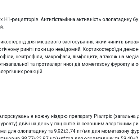
их H1-рецепторів. Антигістамінна активність олопатадину б
й.
икостероїд для місцевого застосування, який чинить вира
ргічному риніті поки що невідомий. Кортикостероїди демонс
нофіли, нейтрофіли, макрофаги, лімфоцити, а також на медіа
отизапальної та протиалергічної дії мометазону фуроату в 
лергічних реакцій.
 впорскувань в кожну ніздрю препарату Ріалтріс (загальна
роату) двічі на день у пацієнтів із сезонним алергічним р
/мл для олопатадину та 9,92±3,74 пг/мл для мометазону фу
тановив 88,77±23,87 нг/мл*год для олопатадину та 58,40±