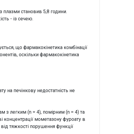
 плазми становив 5,8 години.
сть - із сечею.
ується, що фармакокінетика комбінації
онентів, оскільки фармакокінетика
у на печінкову недостатність не
з легким (n = 4), помірним (n = 4) та
ові концентрації мометазону фуроату в
 від тяжкості порушення функції