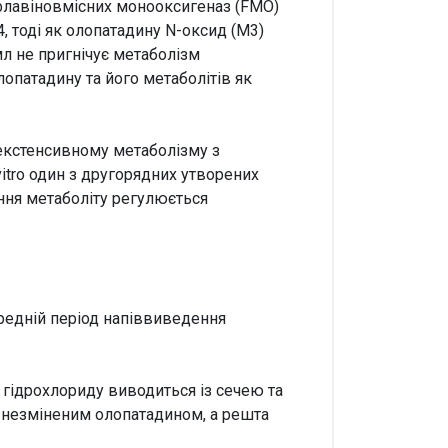
флавіновмісних монооксигеназ (FMO)
 тоді як олопатадину N-оксид (M3)
л не пригнічує метаболізм
лопатадину та його метаболітів як
 екстенсивному метаболізму з
vitro один з другорядних утворених
ння метаболіту регулюється
редній період напіввиведення
гідрохлориду виводиться із сечею та
є незміненим олопатадином, а решта