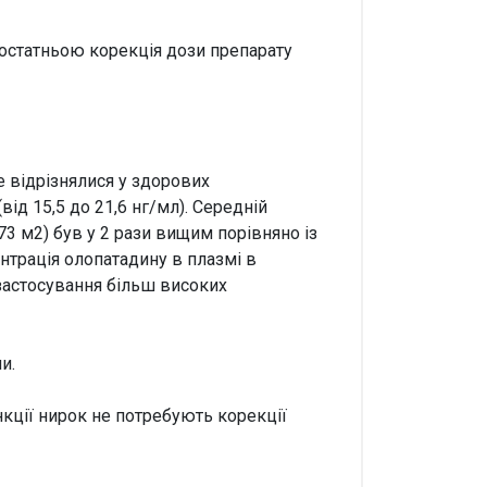
достатньою корекція дози препарату
 відрізнялися у здорових
ід 15,5 до 21,6 нг/мл). Середній
73 м2) був у 2 рази вищим порівняно із
трація олопатадину в плазмі в
 застосування більш високих
и.
нкції нирок не потребують корекції